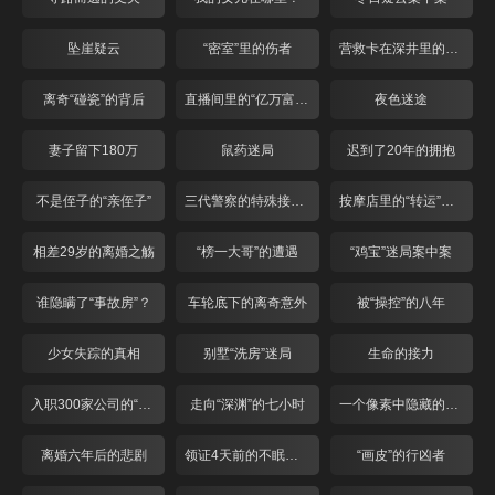
坠崖疑云
“密室”里的伤者
营救卡在深井里的老人
离奇“碰瓷”的背后
直播间里的“亿万富翁”
夜色迷途
妻子留下180万
鼠药迷局
迟到了20年的拥抱
不是侄子的“亲侄子”
三代警察的特殊接力赛
按摩店里的“转运”大师
相差29岁的离婚之觞
“榜一大哥”的遭遇
“鸡宝”迷局案中案
谁隐瞒了“事故房”？
车轮底下的离奇意外
被“操控”的八年
少女失踪的真相
别墅“洗房”迷局
生命的接力
入职300家公司的“打工人”
走向“深渊”的七小时
一个像素中隐藏的线索
离婚六年后的悲剧
领证4天前的不眠之夜
“画皮”的行凶者