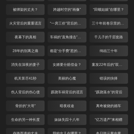
被绑架的丈夫？
跨越时空的“画像”
“田螺姑娘”在哪里？
火灾背后的重重谎言
“一房三价”背后的阴阳合同
三十年前卷宗里的隐密线索
夜幕下的真相
车祸的“直角撞击”之谜
干儿子的千层套路
28年的别离之痛
都是“分手费”惹的祸？
缉凶三十年
消失在深夜的妻子
女婿要分赔偿金？
案发22年后的“双重收获”
机关算尽41秒
美丽的心魔
错误的抉择
伤人背后的伤心债
蹊跷车祸背后的谎言
“蹊跷落水”的背后
骨折的“大哥”
暗夜歧途
离奇被烧的婚车
生命的另一种长度
妹妹失踪十八年
“亿万遗产”来相赠
夺路而逃的丈夫
我的女儿在哪里？
冬日疑云案中案