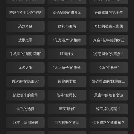
跨越半个世纪的守护
秦始皇陵的修复师
身份成谜的第十年
恐龙奇缘
婚礼与骗局
奇怪的被害人家属
放纵之罪
“亿万遗产”来相赠
来自2亿年前的物证
手机里的“赌海深渊”
双面好友
“好意同乘”少赔点？
无名之案
“天之骄子”的堕落
流浪的“爸爸”
再次追捕“隐形人”
蹊跷的求救
阻碍理赔的“既往症”？
捐款引来的官司
智斗“假局长”
悬案中的姓名之谜
雷飞的选择
黑夜“暗影”
躲不掉的霉运？
28年，法网难逃
百万转账的背后
慌不择路的肇事车？