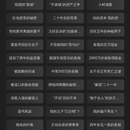
组团的“新娘”
“不差钱”的房产之争
小村谜案
红包群里的秘密
二十年后的苦果
你的房本 我的房
突然要求离婚的妻子
几经反诉的“自媒体”之争
消失五年的神秘男子
紧急寻找轻生女子
不容颠倒的“黑与白”
发霉的百万现金
谋划了两年的盗窃案
蹊跷车祸背后的真相
2900万的保险理赔金
被阻断的归途
中奖500万的老赖
女子非正常死亡之谜
楼道口的致命危险
绕地球两圈的秘密追查
“蒙面”二十一年
深夜入侵的蒙面人
“不信”后的不幸
“能干女人”的弥天大谎
遗书风波
我的儿子“已注销”？
我的骗子男友？
致命的纠葛
主动自首的肇事者
四年未见一面的真相