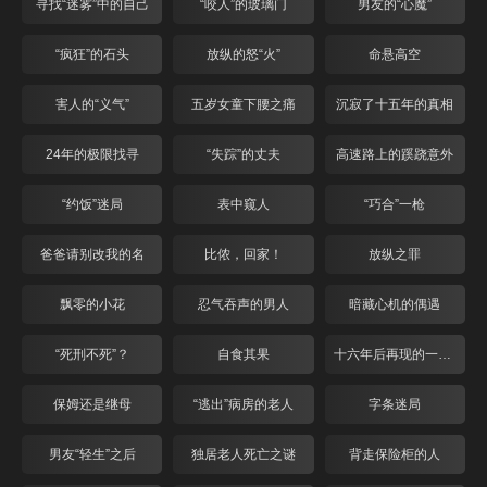
寻找“迷雾”中的自己
“咬人”的玻璃门
男友的“心魔”
“疯狂”的石头
放纵的怒“火”
命悬高空
害人的“义气”
五岁女童下腰之痛
沉寂了十五年的真相
24年的极限找寻
“失踪”的丈夫
高速路上的蹊跷意外
“约饭”迷局
表中窥人
“巧合”一枪
爸爸请别改我的名
比侬，回家！
放纵之罪
飘零的小花
忍气吞声的男人
暗藏心机的偶遇
“死刑不死”？
自食其果
十六年后再现的一枚烟蒂
保姆还是继母
“逃出”病房的老人
字条迷局
男友“轻生”之后
独居老人死亡之谜
背走保险柜的人