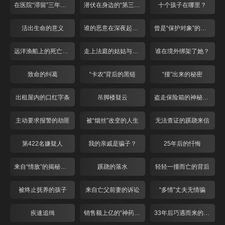
在医院“滞留”三年的孩子
潜伏在身边的“第三人”
十个孩子在哪里？
活出生命的意义
谁的恶意在深夜起火？
曾是“保护对象”的嫌疑人？
远洋渔船上的死亡真相
走上法庭的姑姑与侄儿
谁在境外绑架了她？
致命的纠葛
“卡农”背后的黑链
“撞”出来的秘密
出租屋内的口红字条
吊脚楼疑云
盗走保险箱的神秘女子
主动要求报警的劫匪
被“烟丝”改变的人生
无法查证的蹊跷来信
第422名嫌疑人
我的亲戚是骗子？
25年后的忏悔
来自“情敌”的揭秘电话
蹊跷的落水
轻轻一撞而亡的背后
被终止抚养的孩子
来自亡父前妻的诉讼
“多情”丈夫无情骗
疾速追缉
销售额上亿的“神药”？
33年后巧遇而来的追逃线索