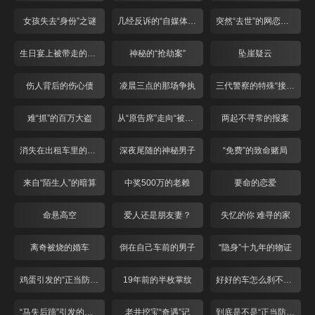
女孩失去“身份”之谜
几经反诉的“自媒体”之争
突然“去世”的网恋老伴儿
生日宴上被带走的寿星
神秘的“抢劫案”
坠崖疑云
伤人背后的伤心债
凌晨三点的那场争执
三代警察的特殊“接力赛”
难“抓”的百万大盗
从“原告席”走向“被告席”
两起不寻常的报案
消失在出租车里的女司机
深夜尾随的神秘男子
“免费”的致命赌局
来自“陌生人”的暗算
中奖500万的老赖
要命的恋爱
命悬高空
爱人还是朋友妻？
失忆的你 难寻的家
离奇被烧的婚车
倒在自己车前的男子
“隐身”十九年的物证
鸡蛋引发的“正当防卫”之争
19年前的半枚掌纹
好好的车怎么刹不住呢？
“马失后蹄”引发的官司
老井挖宝“奇遇”记
到底是不是“正当防卫”？