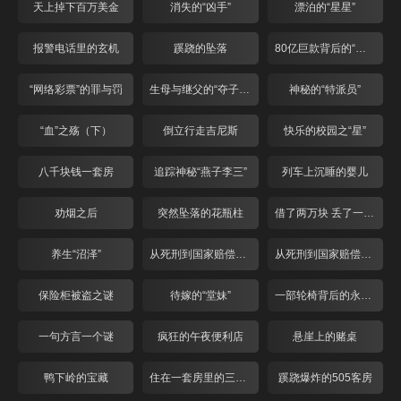
天上掉下百万美金
消失的“凶手”
漂泊的“星星”
报警电话里的玄机
蹊跷的坠落
80亿巨款背后的“疯狂陷阱”
“网络彩票”的罪与罚
生母与继父的“夺子战”
神秘的“特派员”
“血”之殇（下）
倒立行走吉尼斯
快乐的校园之“星”
八千块钱一套房
追踪神秘“燕子李三”
列车上沉睡的婴儿
劝烟之后
突然坠落的花瓶柱
借了两万块 丢了一套房
养生“沼泽”
从死刑到国家赔偿（上）
从死刑到国家赔偿（下）
保险柜被盗之谜
待嫁的“堂妹”
一部轮椅背后的永不言弃
一句方言一个谜
疯狂的午夜便利店
悬崖上的赌桌
鸭下岭的宝藏
住在一套房里的三家人
蹊跷爆炸的505客房