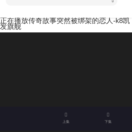
正在播放传奇故事突然被绑架的恋人-k8凯
发旗舰
上集
下集