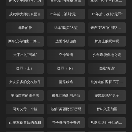
两名男子的非常之约
“玩电脑”的神秘“富豪”
车祸、轻生与行车记录仪
成功学大师的真面目
15年前，被判“无期”的少年
15年后，改判“无罪”
危险的爱
缉拿“嗅探”大盗
来自“好友”的网络求助
两年没有拍出一件藏品的拍卖公司
边陲小镇谜案
牌桌上的局中局
走不出的“围城”
夺命追缉
少年蹊跷倒地之谜
疑罪（上）
疑罪（下）
收藏“奇遇”
女友多多的交友软件
情路歧途
被抢走的房 回不了的家
主动自首的肇事者
被死亡隔断的亲情
蹊跷倒地的男子
两对父母一个娃
破解“美丽财富”密码
智斗入室劫匪
山崖车祸背后的真相
寻子哥的寻子奇遇
从珠江到牡丹江的联合追捕