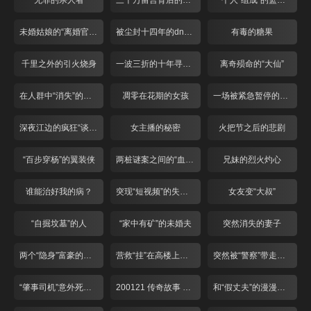
无罪的杀人者
三千万留言背后的非常找寻
一个人“组成”的篮球队
未婚姑娘的“离婚官司”
被尘封十四年的dna密码
有毒的糖果
千里之外的引火烧身
一波三折的十年寻子路
离奇殒命的“大仙”
在人群中“消失”的孩子
凋零在花期的女孩
一场被紧急暂停的手术
深夜江边的疯狂“谈判”
女主播的秘密
火把节之后的悲剧
“百步穿杨”的翼装侠
两桩谜案之间的“血缘”秘密
兄妹的烈火灼心
谁能治好我的病？
突现“短视频”的失踪女孩
女友变“大叔”
“自掘坟墓”的人
“家中有矿”的未婚夫
突然消失的妻子
两个“隐身”富豪的秘密
营救“挂”在高楼上的人
突然被“警察”带走的男友
“肇事司机”意外死亡之后
200121 传奇故事 十年前的神秘男友 超清版
和“假丈夫”的漫漫离婚路