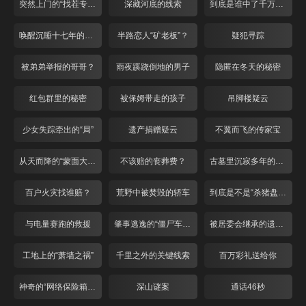
突然上门的“找茬专业户”
深藏河底的线索
到底是谁中了千万大奖？
唤醒沉睡十七年的物证
半路恋人“矿老板”？
疑犯寻踪
被弟弟举报的哥哥？
雨夜蹊跷倒地的男子
隐匿在冬天的秘密
红包群里的秘密
被保姆带走的孩子
吊脚楼疑云
少女失踪牵出的“局”
遗产捐赠疑云
不翼而飞的传家宝
从天而降的“蒙面大盗”
不该赔的丧葬费？
古墓里沉寂多年的秘密
百户火灾找谁赔？
荒野中被焚毁的轿车
到底是不是“杀猪盘”？
与电量赛跑的救援
肇事逃逸的“僵尸车”？
被居委会继承的遗产？
工地上的“萧墙之祸”
千里之外的关键线索
百万彩礼送给你
神奇的“网络保险箱”？
深山谜案
通话46秒