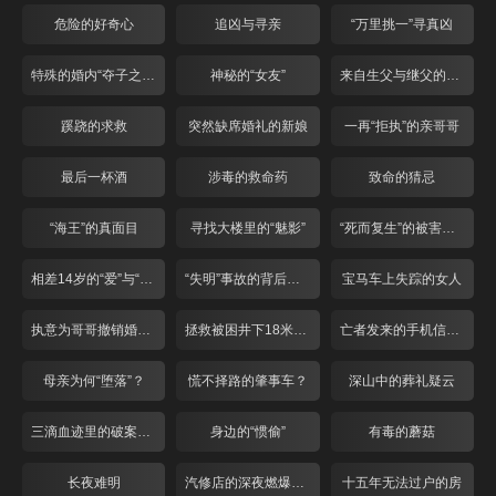
危险的好奇心
追凶与寻亲
“万里挑一”寻真凶
特殊的婚内“夺子之战”
神秘的“女友”
来自生父与继父的假意真情
蹊跷的求救
突然缺席婚礼的新娘
一再“拒执”的亲哥哥
最后一杯酒
涉毒的救命药
致命的猜忌
“海王”的真面目
寻找大楼里的“魅影”
“死而复生”的被害人？
相差14岁的“爱”与“痛”
“失明”事故的背后玄机
宝马车上失踪的女人
执意为哥哥撤销婚姻的妹妹
拯救被困井下18米的女童
亡者发来的手机信息？
母亲为何“堕落”？
慌不择路的肇事车？
深山中的葬礼疑云
三滴血迹里的破案线索
身边的“惯偷”
有毒的蘑菇
长夜难明
汽修店的深夜燃爆之惑
十五年无法过户的房