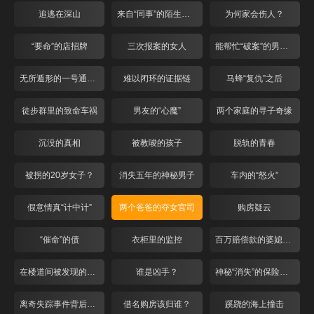
追逃在深山
来自“同事”的陌生来电
为何家会伤人？
“要命”的店招牌
三次报案的女人
能帮忙“破案”的男友？
无所遁形的一号通缉犯
难以闭环的证据链
马蜂“复仇”之后
徒步群里的致命车祸
男友的“心魔”
两个家庭的寻子奇缘
沉没的真相
被教唆的孩子
脱轨的青春
被拐的20岁女子？
消失五年的神秘男子
车内的“怒火”
假意情真“计中计”
两个爸爸的夺女官司
购房疑云
“催命”的债
衣柜里的监控
百万赔偿款的婆媳之争
在楼道间被发现的女童
谁是凶手？
神秘“消失”的保险箱？
离奇失踪事件背后的案中案
借名购房该归谁？
蹊跷的海上撞击