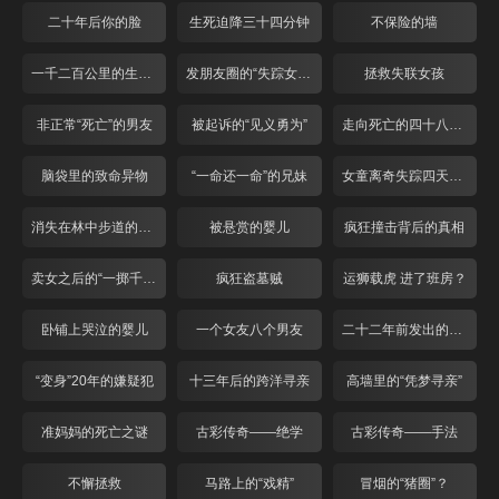
二十年后你的脸
生死迫降三十四分钟
不保险的墙
一千二百公里的生死速递
发朋友圈的“失踪女子”
拯救失联女孩
非正常“死亡”的男友
被起诉的“见义勇为”
走向死亡的四十八小时
脑袋里的致命异物
“一命还一命”的兄妹
女童离奇失踪四天之后
消失在林中步道的女子
被悬赏的婴儿
疯狂撞击背后的真相
卖女之后的“一掷千金”
疯狂盗墓贼
运狮载虎 进了班房？
卧铺上哭泣的婴儿
一个女友八个男友
二十二年前发出的通缉令
“变身”20年的嫌疑犯
十三年后的跨洋寻亲
高墙里的“凭梦寻亲”
准妈妈的死亡之谜
古彩传奇——绝学
古彩传奇——手法
不懈拯救
马路上的“戏精”
冒烟的“猪圈”？