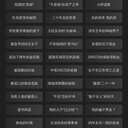
组团的“新娘”
“不差钱”的房产之争
小村谜案
红包群里的秘密
二十年后的苦果
你的房本 我的房
突然要求离婚的妻子
几经反诉的“自媒体”之争
消失五年的神秘男子
紧急寻找轻生女子
不容颠倒的“黑与白”
发霉的百万现金
谋划了两年的盗窃案
蹊跷车祸背后的真相
2900万的保险理赔金
被阻断的归途
中奖500万的老赖
女子非正常死亡之谜
楼道口的致命危险
绕地球两圈的秘密追查
“蒙面”二十一年
深夜入侵的蒙面人
“不信”后的不幸
“能干女人”的弥天大谎
遗书风波
我的儿子“已注销”？
我的骗子男友？
致命的纠葛
主动自首的肇事者
四年未见一面的真相