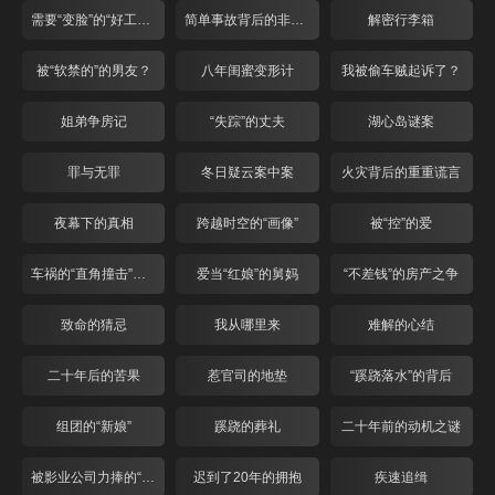
需要“变脸”的“好工作”？
简单事故背后的非常隐情
解密行李箱
被“软禁的”的男友？
八年闺蜜变形计
我被偷车贼起诉了？
姐弟争房记
“失踪”的丈夫
湖心岛谜案
罪与无罪
冬日疑云案中案
火灾背后的重重谎言
夜幕下的真相
跨越时空的“画像”
被“控”的爱
车祸的“直角撞击”之谜
爱当“红娘”的舅妈
“不差钱”的房产之争
致命的猜忌
我从哪里来
难解的心结
二十年后的苦果
惹官司的地垫
“蹊跷落水”的背后
组团的“新娘”
蹊跷的葬礼
二十年前的动机之谜
被影业公司力捧的“国学大师”
迟到了20年的拥抱
疾速追缉