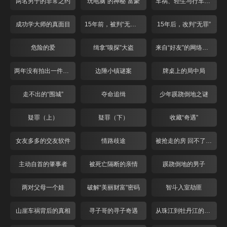
两名男子的非常之约
“玩电脑”的神秘“富豪”
车祸、轻生与行车记录仪
成功学大师的真面目
15年前，被判“无期”的少年
15年后，改判“无罪”
危险的爱
缉拿“嗅探”大盗
来自“好友”的网络求助
两年没有拍出一件藏品的拍卖公司
边陲小镇谜案
牌桌上的局中局
走不出的“围城”
夺命追缉
少年蹊跷倒地之谜
疑罪（上）
疑罪（下）
收藏“奇遇”
女友多多的交友软件
情路歧途
被抢走的房 回不了的家
主动自首的肇事者
被死亡隔断的亲情
蹊跷倒地的男子
两对父母一个娃
破解“美丽财富”密码
智斗入室劫匪
山崖车祸背后的真相
寻子哥的寻子奇遇
从珠江到牡丹江的联合追捕