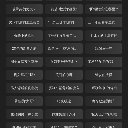
被绑架的丈夫？
跨越时空的“画像”
“田螺姑娘”在哪里？
火灾背后的重重谎言
“一房三价”背后的阴阳合同
三十年前卷宗里的隐密线索
夜幕下的真相
车祸的“直角撞击”之谜
干儿子的千层套路
28年的别离之痛
都是“分手费”惹的祸？
缉凶三十年
消失在深夜的妻子
女婿要分赔偿金？
案发22年后的“双重收获”
机关算尽41秒
美丽的心魔
错误的抉择
伤人背后的伤心债
蹊跷车祸背后的谎言
“蹊跷落水”的背后
骨折的“大哥”
暗夜歧途
离奇被烧的婚车
生命的另一种长度
妹妹失踪十八年
“亿万遗产”来相赠
夺路而逃的丈夫
我的女儿在哪里？
冬日疑云案中案