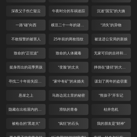
深夜父子伤亡疑云
午夜时分的车祸迷踪
沉迷“国宝”的大姨
一路“碰”向西
横亘二十一年的谜团与心结
“消失”的异物
不敢报警的被害人
25年前的两枚指纹
被送进公安局的新娘
致命的“正弦波”
致命的人体藏毒
无家可归的吉祥和如意
挺身而出的花季男孩
“变脸”的丈夫
摔倒在“捷径”的大学生
寻找二十年前失踪的两名男孩
“家中有矿”的未婚夫
谋划了两年的盗窃案
悬崖之上
马路边泥土里的秘密
“熊孩子”开车记
隐藏在出租屋内的另一双“眼睛”
滑轨的青春
枯井危机
被枪击的“黑老大”
“疯狂”的石头
我的朋友是“财神”