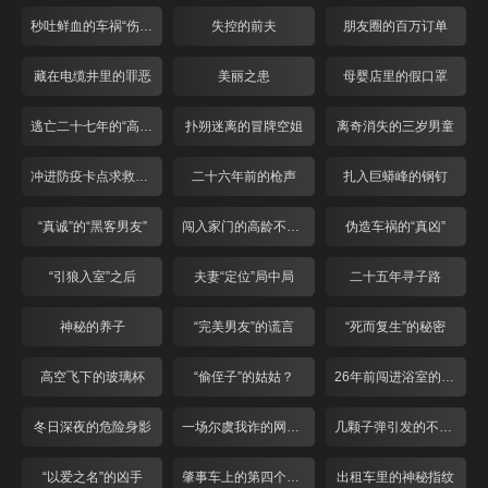
秒吐鲜血的车祸“伤者”
失控的前夫
朋友圈的百万订单
藏在电缆井里的罪恶
美丽之患
母婴店里的假口罩
逃亡二十七年的“高材生”
扑朔迷离的冒牌空姐
离奇消失的三岁男童
冲进防疫卡点求救的女孩
二十六年前的枪声
扎入巨蟒峰的钢钉
“真诚”的“黑客男友”
闯入家门的高龄不速客
伪造车祸的“真凶”
“引狼入室”之后
夫妻“定位”局中局
二十五年寻子路
神秘的养子
“完美男友”的谎言
“死而复生”的秘密
高空飞下的玻璃杯
“偷侄子”的姑姑？
26年前闯进浴室的黑影
冬日深夜的危险身影
一场尔虞我诈的网络之恋
几颗子弹引发的不懈追踪
“以爱之名”的凶手
肇事车上的第四个人？
出租车里的神秘指纹