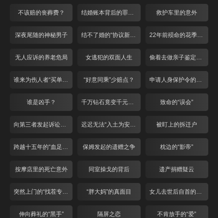
不该赔的丧葬费？
结婚账本背后的罪与仇
救护车里的意外
深夜尾随的神秘男子
结不了婚的“协议新娘”
22年前殒命的花季少女
无人应诉的养老危局
女逃犯的双面人生
偷着去做亲子鉴定的丈夫
谁来为伤人者“买单”？
“好意同乘”少赔点？
申请人身保护令的丈夫
谁是凶手？
千万钻石竟变千元石头？
致命的“误会”
向第三者发起诉讼的妻子
迟迟无法“入土为安”的受害人
被盯上的拆迁户
跨越十五年的“血足印”之谜
保姆发起的遗赠之争
枕边的“影帝”
按摩店里的死亡意外
同室操戈的背后
遗产捐赠疑云
突然上门的“找茬专业户”
“胖大妈”的真面目
女儿去世后自首的父亲
伸向葬礼的“黑手”
隔屏之恋
不肯放手的“爱”