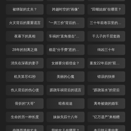
被绑架的丈夫？
跨越时空的“画像”
“田螺姑娘”在哪里？
火灾背后的重重谎言
“一房三价”背后的阴阳合同
三十年前卷宗里的隐密线索
夜幕下的真相
车祸的“直角撞击”之谜
干儿子的千层套路
28年的别离之痛
都是“分手费”惹的祸？
缉凶三十年
消失在深夜的妻子
女婿要分赔偿金？
案发22年后的“双重收获”
机关算尽41秒
美丽的心魔
错误的抉择
伤人背后的伤心债
蹊跷车祸背后的谎言
“蹊跷落水”的背后
骨折的“大哥”
暗夜歧途
离奇被烧的婚车
生命的另一种长度
妹妹失踪十八年
“亿万遗产”来相赠
夺路而逃的丈夫
我的女儿在哪里？
冬日疑云案中案