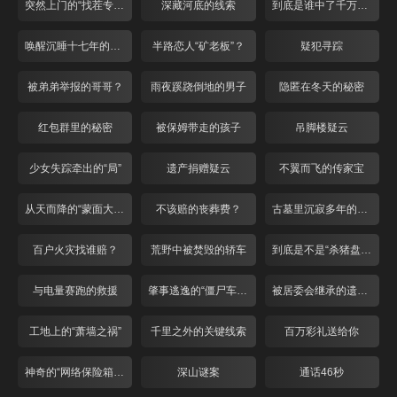
突然上门的“找茬专业户”
深藏河底的线索
到底是谁中了千万大奖？
唤醒沉睡十七年的物证
半路恋人“矿老板”？
疑犯寻踪
被弟弟举报的哥哥？
雨夜蹊跷倒地的男子
隐匿在冬天的秘密
红包群里的秘密
被保姆带走的孩子
吊脚楼疑云
少女失踪牵出的“局”
遗产捐赠疑云
不翼而飞的传家宝
从天而降的“蒙面大盗”
不该赔的丧葬费？
古墓里沉寂多年的秘密
百户火灾找谁赔？
荒野中被焚毁的轿车
到底是不是“杀猪盘”？
与电量赛跑的救援
肇事逃逸的“僵尸车”？
被居委会继承的遗产？
工地上的“萧墙之祸”
千里之外的关键线索
百万彩礼送给你
神奇的“网络保险箱”？
深山谜案
通话46秒