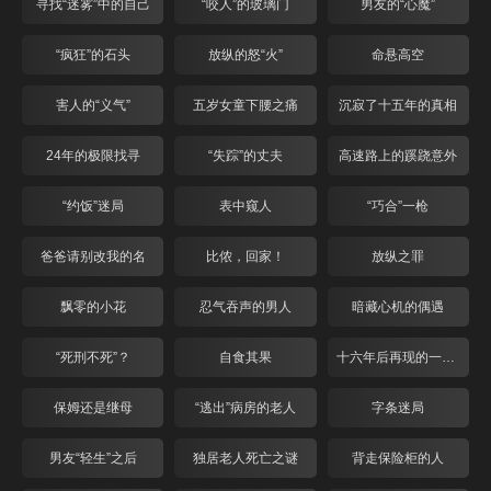
寻找“迷雾”中的自己
“咬人”的玻璃门
男友的“心魔”
“疯狂”的石头
放纵的怒“火”
命悬高空
害人的“义气”
五岁女童下腰之痛
沉寂了十五年的真相
24年的极限找寻
“失踪”的丈夫
高速路上的蹊跷意外
“约饭”迷局
表中窥人
“巧合”一枪
爸爸请别改我的名
比侬，回家！
放纵之罪
飘零的小花
忍气吞声的男人
暗藏心机的偶遇
“死刑不死”？
自食其果
十六年后再现的一枚烟蒂
保姆还是继母
“逃出”病房的老人
字条迷局
男友“轻生”之后
独居老人死亡之谜
背走保险柜的人