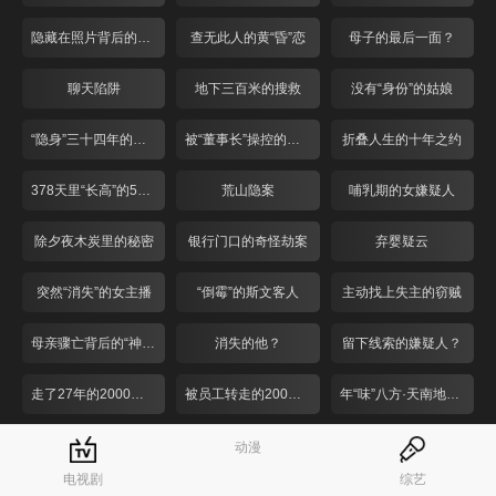
隐藏在照片背后的秘密
查无此人的黄“昏”恋
母子的最后一面？
聊天陷阱
地下三百米的搜救
没有“身份”的姑娘
“隐身”三十四年的嫌疑人
被“董事长”操控的四小时
折叠人生的十年之约
378天里“长高”的59厘米
荒山隐案
哺乳期的女嫌疑人
除夕夜木炭里的秘密
银行门口的奇怪劫案
弃婴疑云
突然“消失”的女主播
“倒霉”的斯文客人
主动找上失主的窃贼
母亲骤亡背后的“神药”
消失的他？
留下线索的嫌疑人？
走了27年的2000公里
被员工转走的200万？
年“味”八方·天南地北皆团圆
年“味”八方·乾隆南巡中的美食奇遇
年“味”八方·甜蜜的传承
匪夷所思的出租车“盗窃”案
动漫
电视剧
综艺