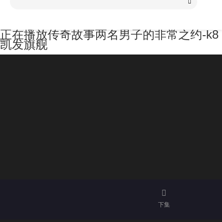
正在播放传奇故事两名男子的非常之约-k8
凯发旗舰
下集