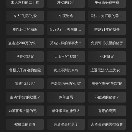
出人意料的二十秒
冲动的代价
午夜街头案中案
令人“失忆”的爱
午夜迷途
司法，为江歌的善行注脚
难以启齿的秘密
百万遗产，邻居继承？
跨越31年的找寻
盗走近200万的银行职员
莫名失踪的肇事犬？
免费评书机里的秘密
博物馆疑案
大山里的“魅影”
小村谜案
警惕孩子身边的危险
意想不到的真相
迟迟无法“入土为安”的受害人
追查“无脸男”
养老院内外的“心墙”
离奇的鞋子“失踪”记
主动“求抓”的劫匪？
保单迷局
不能说的秘密？
为肇事者求情的死者家属
录像带里的嫌疑人
有毒的蘑菇
被撞击的青春
突然消失的男子
离奇失踪的民宿游客