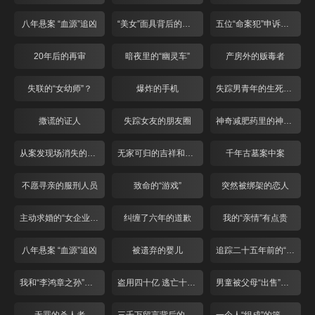
八年悬案 “血源”追凶
“美女”面具背后的大毒枭
五位“命案犯”申诉二十年
20年后的再审
暗夜里的“幽灵车”
产房外的贩毒者
失联的“女幼师”？
爆炸的手机
失踪男青年的生死迷局
撒谎的证人
失踪女友的朋友圈
神奇减肥药里的神秘粉末
从案发现场消失的受害人
无家可归的吉祥和如意
千年古墓案中案
不愿寻亲的服刑人员
致命的“游戏”
突然被绑架的恋人
主动求婚的“女企业家”
纠缠了六年的道歉
我的“亲情”有点贵
八年悬案 “血源”追凶
被遗弃的婴儿
追踪二十五年前的“越狱犯”
我和“李鸿章之孙”有个约定
盗用四十亿 逃亡十七年
男童被父母“出售”之后