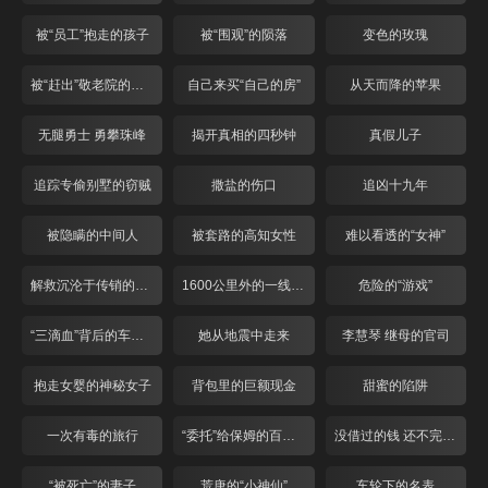
被“员工”抱走的孩子
被“围观”的陨落
变色的玫瑰
被“赶出”敬老院的老人
自己来买“自己的房”
从天而降的苹果
无腿勇士 勇攀珠峰
揭开真相的四秒钟
真假儿子
追踪专偷别墅的窃贼
撒盐的伤口
追凶十九年
被隐瞒的中间人
被套路的高知女性
难以看透的“女神”
解救沉沦于传销的母亲
1600公里外的一线生机
危险的“游戏”
“三滴血”背后的车祸真相
她从地震中走来
李慧琴 继母的官司
抱走女婴的神秘女子
背包里的巨额现金
甜蜜的陷阱
一次有毒的旅行
“委托”给保姆的百万存款
没借过的钱 还不完的债
“被死亡”的妻子
荒唐的“小神仙”
车轮下的名表