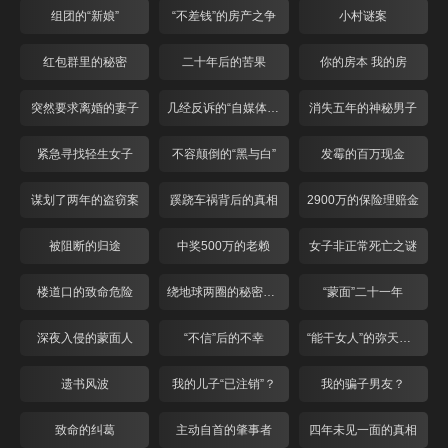
组团的“新娘”
“不差钱”的房产之争
小村谜案
红包群里的秘密
二十年后的苦果
你的房本 我的房
突然要求离婚的妻子
几经反诉的“自媒体”之争
消失五年的神秘男子
紧急寻找轻生女子
不容颠倒的“黑与白”
发霉的百万现金
谋划了两年的盗窃案
蹊跷车祸背后的真相
2900万的保险理赔金
被阻断的归途
中奖500万的老赖
女子非正常死亡之谜
楼道口的致命危险
绕地球两圈的秘密追查
“蒙面”二十一年
深夜入侵的蒙面人
“不信”后的不幸
“能干女人”的弥天大谎
遗书风波
我的儿子“已注销”？
我的骗子男友？
致命的纠葛
主动自首的肇事者
四年未见一面的真相