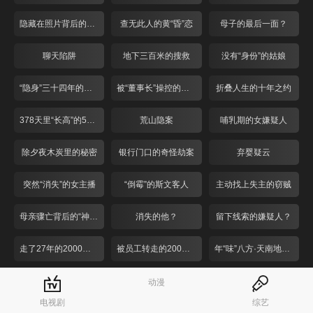
隐藏在照片背后的秘密
查无此人的黄“昏”恋
母子的最后一面？
聊天陷阱
地下三百米的搜救
没有“身份”的姑娘
“隐身”三十四年的嫌疑人
被“董事长”操控的四小时
折叠人生的十年之约
378天里“长高”的59厘米
荒山隐案
哺乳期的女嫌疑人
除夕夜木炭里的秘密
银行门口的奇怪劫案
弃婴疑云
突然“消失”的女主播
“倒霉”的斯文客人
主动找上失主的窃贼
母亲骤亡背后的“神药”
消失的他？
留下线索的嫌疑人？
走了27年的2000公里
被员工转走的200万？
年“味”八方·天南地北皆团圆
年“味”八方·乾隆南巡中的美食奇遇
年“味”八方·甜蜜的传承
匪夷所思的出租车“盗窃”案
动漫
电视剧
综艺