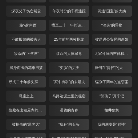
深夜父子伤亡疑云
午夜时分的车祸迷踪
沉迷“国宝”的大姨
一路“碰”向西
横亘二十一年的谜团与心结
“消失”的异物
不敢报警的被害人
25年前的两枚指纹
被送进公安局的新娘
致命的“正弦波”
致命的人体藏毒
无家可归的吉祥和如意
挺身而出的花季男孩
“变脸”的丈夫
摔倒在“捷径”的大学生
寻找二十年前失踪的两名男孩
“家中有矿”的未婚夫
谋划了两年的盗窃案
悬崖之上
马路边泥土里的秘密
“熊孩子”开车记
隐藏在出租屋内的另一双“眼睛”
滑轨的青春
枯井危机
被枪击的“黑老大”
“疯狂”的石头
我的朋友是“财神”