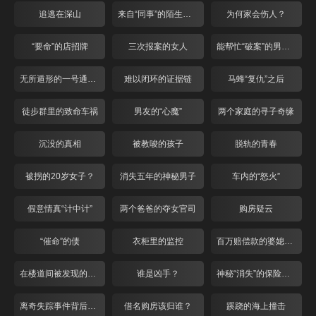
追逃在深山
来自“同事”的陌生来电
为何家会伤人？
“要命”的店招牌
三次报案的女人
能帮忙“破案”的男友？
无所遁形的一号通缉犯
难以闭环的证据链
马蜂“复仇”之后
徒步群里的致命车祸
男友的“心魔”
两个家庭的寻子奇缘
沉没的真相
被教唆的孩子
脱轨的青春
被拐的20岁女子？
消失五年的神秘男子
车内的“怒火”
假意情真“计中计”
两个爸爸的夺女官司
购房疑云
“催命”的债
衣柜里的监控
百万赔偿款的婆媳之争
在楼道间被发现的女童
谁是凶手？
神秘“消失”的保险箱？
离奇失踪事件背后的案中案
借名购房该归谁？
蹊跷的海上撞击