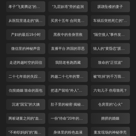
孝子“飞黄腾达”的背后
“九层妖塔”旁的盗洞
蹊跷坠楼的妻子
从医院里逃走的“病人”
买房十五年 合同竟无效？
车祸后突然死亡的“轻微”伤者
产妇的最后19小时
黑夜中的舍身营救
“隔空撞人”事件发生之后
微信里的神秘声音
直播平台 跨国的罪恶
恼人的“黄昏恋”蹊跷的诈骗案
走进跨越时空的回信
我陪老爸跑西藏
致命的“正弦波”
二十七年前的失踪疑云
跨越二十七年的警察父子“接力赛”
被“吃掉”的千万翡翠项链
仇恨婚姻 致命的面包
把遗产留给“外人”的老教授
六旬儿子 伤母致死？
沉迷“国宝”的大姨
肚子里的秘密 揭秘人体藏毒
仓房里的“心火”
两桩谜案之间的“血缘”秘密
一份“待命”20年的嫌犯dna
拥挤的婚姻
“不称职妈妈”的“巅峰逆袭”
身体里的粉色血液
案发现场的神秘弹壳