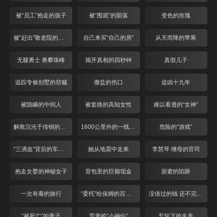
被“员工”抱走的孩子
被“围观”的陨落
变色的玫瑰
被“赶出”敬老院的老人
自己来买“自己的房”
从天而降的苹果
无腿勇士 勇攀珠峰
揭开真相的四秒钟
真假儿子
追踪专偷别墅的窃贼
撒盐的伤口
追凶十九年
被隐瞒的中间人
被套路的高知女性
难以看透的“女神”
解救沉沦于传销的母亲
1600公里外的一线生机
危险的“游戏”
“三滴血”背后的车祸真相
她从地震中走来
李慧琴 继母的官司
抱走女婴的神秘女子
背包里的巨额现金
甜蜜的陷阱
一次有毒的旅行
“委托”给保姆的百万存款
没借过的钱 还不完的债
“被死亡”的妻子
荒唐的“小神仙”
车轮下的名表