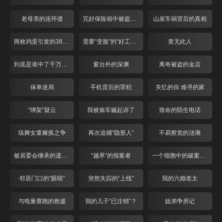
老母亲的连环债
完好保险箱中被盗的三百万财物
山崖车祸背后的真相
两枚鸡蛋引发的38万索赔
需要“变脸”的“好工作”？
查无此人
到底是谁中了千万大奖？
窗台外的深渊
离奇被盗的金店
保单迷局
手机背后的罪犯
失忆的你 难寻的家
“绑架”疑云
我被偷车贼起诉了
致命的陌生电话
练舞女童瘫痪之争
再次追捕“隐形人”
不易察觉的涟漪
被居委会继承的遗产？
“越界”的报案者
一个细胞中的破案密码
邻居门口的“眼睛”
突然失踪的“上线”
我的六婚老太
与电量赛跑的救援
我的儿子“已注销”？
姐弟争房记