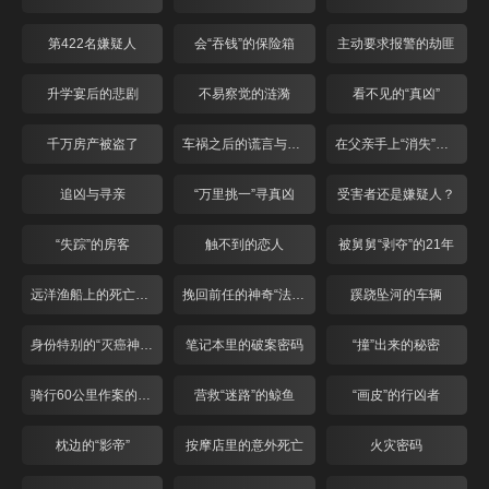
第422名嫌疑人
会“吞钱”的保险箱
主动要求报警的劫匪
升学宴后的悲剧
不易察觉的涟漪
看不见的“真凶”
千万房产被盗了
车祸之后的谎言与真相
在父亲手上“消失”的女童
追凶与寻亲
“万里挑一”寻真凶
受害者还是嫌疑人？
“失踪”的房客
触不到的恋人
被舅舅“剥夺”的21年
远洋渔船上的死亡真相
挽回前任的神奇“法事”
蹊跷坠河的车辆
身份特别的“灭癌神医”
笔记本里的破案密码
“撞”出来的秘密
骑行60公里作案的嫌疑人？
营救“迷路”的鲸鱼
“画皮”的行凶者
枕边的“影帝”
按摩店里的意外死亡
火灾密码