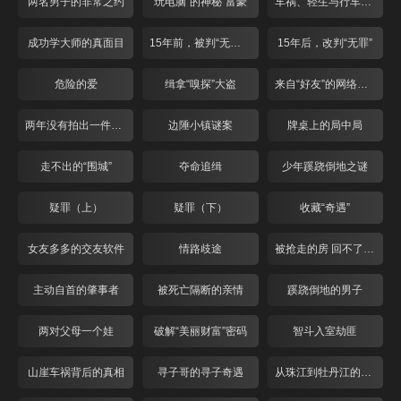
两名男子的非常之约
“玩电脑”的神秘“富豪”
车祸、轻生与行车记录仪
成功学大师的真面目
15年前，被判“无期”的少年
15年后，改判“无罪”
危险的爱
缉拿“嗅探”大盗
来自“好友”的网络求助
两年没有拍出一件藏品的拍卖公司
边陲小镇谜案
牌桌上的局中局
走不出的“围城”
夺命追缉
少年蹊跷倒地之谜
疑罪（上）
疑罪（下）
收藏“奇遇”
女友多多的交友软件
情路歧途
被抢走的房 回不了的家
主动自首的肇事者
被死亡隔断的亲情
蹊跷倒地的男子
两对父母一个娃
破解“美丽财富”密码
智斗入室劫匪
山崖车祸背后的真相
寻子哥的寻子奇遇
从珠江到牡丹江的联合追捕