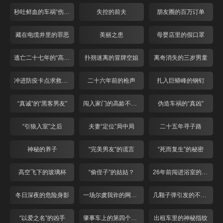
秒吐鲜血的车祸“伤者”
失控的前夫
朋友圈的百万订单
藏在电缆井里的罪恶
美丽之患
母婴店里的假口罩
逃亡二十七年的“高材生”
扑朔迷离的冒牌空姐
离奇消失的三岁男童
冲进防疫卡点求救的女孩
二十六年前的枪声
扎入巨蟒峰的钢钉
“真诚”的“黑客男友”
闯入家门的高龄不速客
伪造车祸的“真凶”
“引狼入室”之后
夫妻“定位”局中局
二十五年寻子路
神秘的养子
“完美男友”的谎言
“死而复生”的秘密
高空飞下的玻璃杯
“偷侄子”的姑姑？
26年前闯进浴室的黑影
冬日深夜的危险身影
一场尔虞我诈的网络之恋
几颗子弹引发的不懈追踪
“以爱之名”的凶手
肇事车上的第四个人？
出租车里的神秘指纹