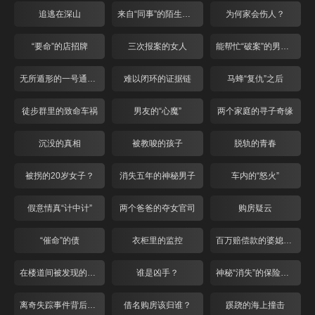
追逃在深山
来自“同事”的陌生来电
为何家会伤人？
“要命”的店招牌
三次报案的女人
能帮忙“破案”的男友？
无所遁形的一号通缉犯
难以闭环的证据链
马蜂“复仇”之后
徒步群里的致命车祸
男友的“心魔”
两个家庭的寻子奇缘
沉没的真相
被教唆的孩子
脱轨的青春
被拐的20岁女子？
消失五年的神秘男子
车内的“怒火”
假意情真“计中计”
两个爸爸的夺女官司
购房疑云
“催命”的债
衣柜里的监控
百万赔偿款的婆媳之争
在楼道间被发现的女童
谁是凶手？
神秘“消失”的保险箱？
离奇失踪事件背后的案中案
借名购房该归谁？
蹊跷的海上撞击