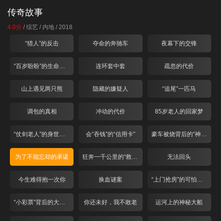
传奇故事
4.0分
/
综艺
/
内地
/
2018
“猎人”的反击
夺命的奔驰车
夜幕下的交锋
“百岁盼盼”的生命传奇
连环套中套
疏忽的代价
山上遇见两只熊
隐藏的嫌疑人
“追尾”一匹马
调包的真相
冲动的代价
85岁老人的回家梦
“仗剑老人”的身世之谜
会“吞钱”的“信用卡”
豪车被烧背后的“神秘女子”
为了不能忘却的承诺
狂奔一千公里的“救命长跑”
无法回头
今生难得抱一次你
换血谜案
“上门抢房”的可怕危机
“小彩票”背后的大陷阱
你还未好，我不敢老
运河上的神秘大船