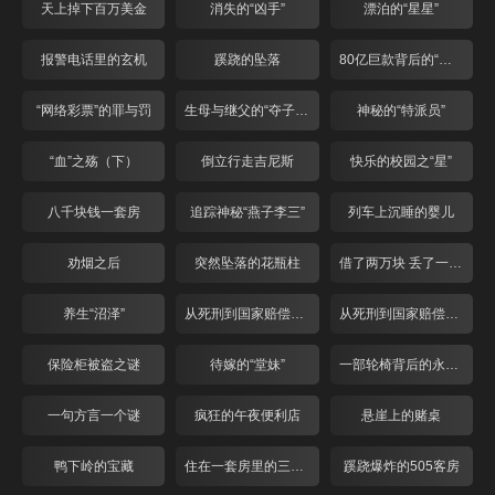
天上掉下百万美金
消失的“凶手”
漂泊的“星星”
报警电话里的玄机
蹊跷的坠落
80亿巨款背后的“疯狂陷阱”
“网络彩票”的罪与罚
生母与继父的“夺子战”
神秘的“特派员”
“血”之殇（下）
倒立行走吉尼斯
快乐的校园之“星”
八千块钱一套房
追踪神秘“燕子李三”
列车上沉睡的婴儿
劝烟之后
突然坠落的花瓶柱
借了两万块 丢了一套房
养生“沼泽”
从死刑到国家赔偿（上）
从死刑到国家赔偿（下）
保险柜被盗之谜
待嫁的“堂妹”
一部轮椅背后的永不言弃
一句方言一个谜
疯狂的午夜便利店
悬崖上的赌桌
鸭下岭的宝藏
住在一套房里的三家人
蹊跷爆炸的505客房