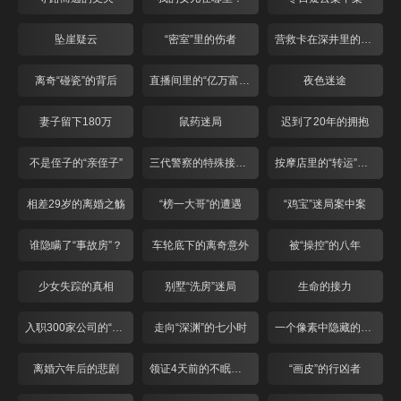
坠崖疑云
“密室”里的伤者
营救卡在深井里的老人
离奇“碰瓷”的背后
直播间里的“亿万富翁”
夜色迷途
妻子留下180万
鼠药迷局
迟到了20年的拥抱
不是侄子的“亲侄子”
三代警察的特殊接力赛
按摩店里的“转运”大师
相差29岁的离婚之觞
“榜一大哥”的遭遇
“鸡宝”迷局案中案
谁隐瞒了“事故房”？
车轮底下的离奇意外
被“操控”的八年
少女失踪的真相
别墅“洗房”迷局
生命的接力
入职300家公司的“打工人”
走向“深渊”的七小时
一个像素中隐藏的线索
离婚六年后的悲剧
领证4天前的不眠之夜
“画皮”的行凶者