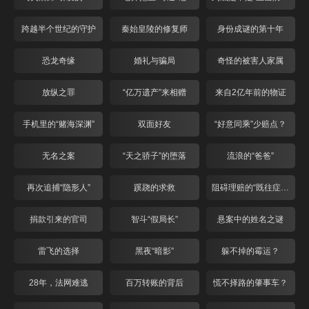
跨越半个世纪的守护
秦始皇陵的修复师
身份成谜的第十年
恐龙奇缘
婚礼与骗局
奇怪的被害人家属
放纵之罪
“亿万遗产”来相赠
来自2亿年前的物证
手机里的“赌海深渊”
双面好友
“好意同乘”少赔点？
无名之案
“天之骄子”的堕落
流浪的“爸爸”
再次追捕“隐形人”
蹊跷的求救
阻碍理赔的“既往症”？
捐款引来的官司
智斗“假局长”
悬案中的姓名之谜
雷飞的选择
黑夜“暗影”
躲不掉的霉运？
28年，法网难逃
百万转账的背后
慌不择路的肇事车？