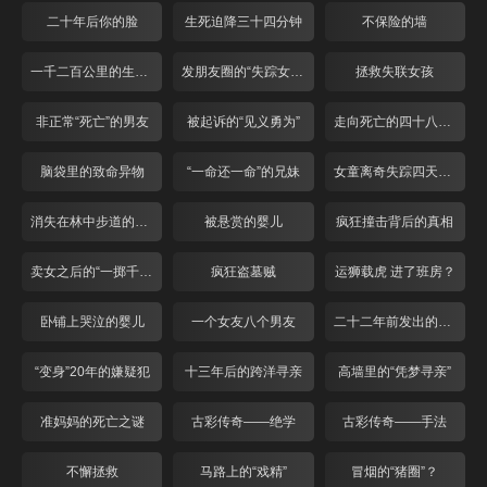
二十年后你的脸
生死迫降三十四分钟
不保险的墙
一千二百公里的生死速递
发朋友圈的“失踪女子”
拯救失联女孩
非正常“死亡”的男友
被起诉的“见义勇为”
走向死亡的四十八小时
脑袋里的致命异物
“一命还一命”的兄妹
女童离奇失踪四天之后
消失在林中步道的女子
被悬赏的婴儿
疯狂撞击背后的真相
卖女之后的“一掷千金”
疯狂盗墓贼
运狮载虎 进了班房？
卧铺上哭泣的婴儿
一个女友八个男友
二十二年前发出的通缉令
“变身”20年的嫌疑犯
十三年后的跨洋寻亲
高墙里的“凭梦寻亲”
准妈妈的死亡之谜
古彩传奇——绝学
古彩传奇——手法
不懈拯救
马路上的“戏精”
冒烟的“猪圈”？