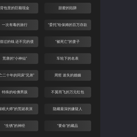
背包里的巨额现金
甜蜜的陷阱
一次有毒的旅行
“委托”给保姆的百万存款
借过的钱 还不完的债
“被死亡”的妻子
荒唐的“小神仙”
车轮下的名表
亡二十年的同床“兄弟”
周哲 迷失的婚姻
特殊的哈佛男孩
不翼而飞的万元红包
“催眠大师”的荒诞表演
隐藏最深的嫌疑人
“生锈”的神经
“要命”的藏品