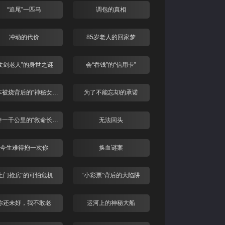
“追尾”一匹马
调包的真相
冲动的代价
85岁老人的回家梦
“仗剑老人”的身世之谜
会“吞钱”的“信用卡”
豪车被烧背后的“神秘女子”
为了不能忘却的承诺
狂奔一千公里的“救命长跑”
无法回头
今生难得抱一次你
换血谜案
“上门抢房”的可怕危机
“小彩票”背后的大陷阱
你还未好，我不敢老
运河上的神秘大船