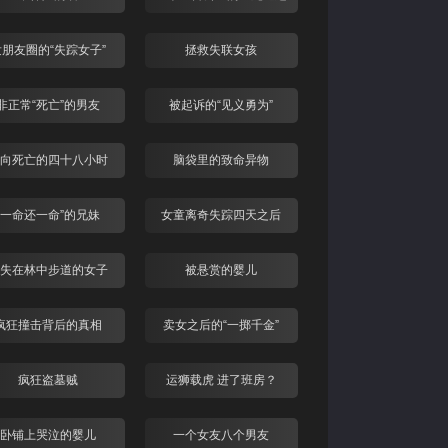
发朋友圈的“失踪女子”
拯救失联女孩
非正常“死亡”的男友
被起诉的“见义勇为”
走向死亡的四十八小时
脑袋里的致命异物
“一命还一命”的兄妹
女童离奇失踪四天之后
消失在林中步道的女子
被悬赏的婴儿
疯狂撞击背后的真相
卖女之后的“一掷千金”
疯狂盗墓贼
运狮载虎 进了班房？
卧铺上哭泣的婴儿
一个女友八个男友