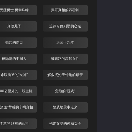
无腿勇士 勇攀珠峰
揭开真相的四秒钟
真假儿子
追踪专偷别墅的窃贼
撒盐的伤口
追凶十九年
被隐瞒的中间人
被套路的高知女性
难以看透的“女神”
解救沉沦于传销的母亲
600公里外的一线生机
危险的“游戏”
三滴血”背后的车祸真相
她从地震中走来
李慧琴 继母的官司
抱走女婴的神秘女子