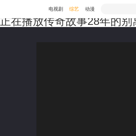
电视剧
综艺
动漫
正在播放传奇故事28年的别