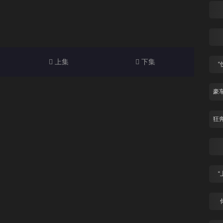
上集
下集