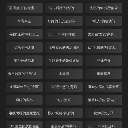
“死而复生”的被害人？
“马失后蹄”引发的官司
失忆的你 难寻的家
命悬高空
好好的车怎么刹不住呢？
“咬人”的玻璃门
寻找“迷雾”中的自己
二十一年前的神秘面包车
丈夫在“女友”家身亡之后
父亲车祸之谜
没有卖家的买房困局
atm机前的“雌雄大盗”？
窗台外的深渊
半路夫妻的婚姻迷情
兄妹夺母
来自监狱的特殊“举报”
山海情
追悔莫及
被拐32年后的“冷漠”
“冲冠一怒”的背后
离奇失踪的民宿游客
疯狂的发小
何以为家
相差14岁的“爱”与“痛”
电线两端的生死之距
惊人“玩笑”背后的真相
被教唆的孩子
101室里的悲伤秘密
谁是幕后“黑手”？
二十一年前的连环谜案