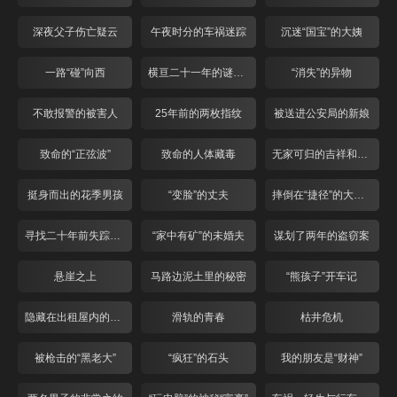
深夜父子伤亡疑云
午夜时分的车祸迷踪
沉迷“国宝”的大姨
一路“碰”向西
横亘二十一年的谜团与心结
“消失”的异物
不敢报警的被害人
25年前的两枚指纹
被送进公安局的新娘
致命的“正弦波”
致命的人体藏毒
无家可归的吉祥和如意
挺身而出的花季男孩
“变脸”的丈夫
摔倒在“捷径”的大学生
寻找二十年前失踪的两名男孩
“家中有矿”的未婚夫
谋划了两年的盗窃案
悬崖之上
马路边泥土里的秘密
“熊孩子”开车记
隐藏在出租屋内的另一双“眼睛”
滑轨的青春
枯井危机
被枪击的“黑老大”
“疯狂”的石头
我的朋友是“财神”