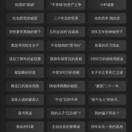
组团的“新娘”
“不差钱”的房产之争
小村谜案
红包群里的秘密
二十年后的苦果
你的房本 我的房
突然要求离婚的妻子
几经反诉的“自媒体”之争
消失五年的神秘男子
紧急寻找轻生女子
不容颠倒的“黑与白”
发霉的百万现金
谋划了两年的盗窃案
蹊跷车祸背后的真相
2900万的保险理赔金
被阻断的归途
中奖500万的老赖
女子非正常死亡之谜
楼道口的致命危险
绕地球两圈的秘密追查
“蒙面”二十一年
深夜入侵的蒙面人
“不信”后的不幸
“能干女人”的弥天大谎
遗书风波
我的儿子“已注销”？
我的骗子男友？
致命的纠葛
主动自首的肇事者
四年未见一面的真相