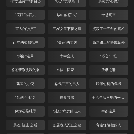
寻找“迷雾”中的自己
“咬人”的玻璃门
男友的“心魔”
“疯狂”的石头
放纵的怒“火”
命悬高空
害人的“义气”
五岁女童下腰之痛
沉寂了十五年的真相
24年的极限找寻
“失踪”的丈夫
高速路上的蹊跷意外
“约饭”迷局
表中窥人
“巧合”一枪
爸爸请别改我的名
比侬，回家！
放纵之罪
飘零的小花
忍气吞声的男人
暗藏心机的偶遇
“死刑不死”？
自食其果
十六年后再现的一枚烟蒂
保姆还是继母
“逃出”病房的老人
字条迷局
男友“轻生”之后
独居老人死亡之谜
背走保险柜的人