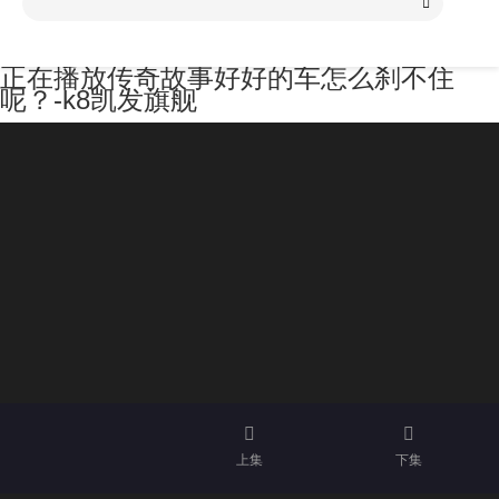
正在播放传奇故事好好的车怎么刹不住
呢？-k8凯发旗舰
上集
下集