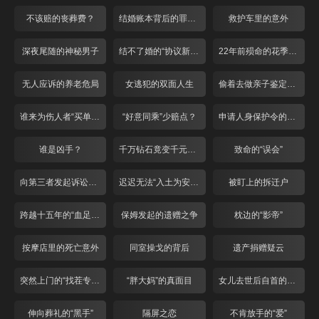
不该赔的丧葬费？
结婚账本背后的罪与仇
救护车里的意外
深夜尾随的神秘男子
结不了婚的“协议新娘”
22年前殒命的花季少女
无人应诉的养老危局
女逃犯的双面人生
偷着去做亲子鉴定的丈夫
谁来为伤人者“买单”？
“好意同乘”少赔点？
申请人身保护令的丈夫
谁是凶手？
千万钻石竟变千元石头？
致命的“误会”
向第三者发起诉讼的妻子
迟迟无法“入土为安”的受害人
被盯上的拆迁户
跨越十五年的“血足印”之谜
保姆发起的遗赠之争
枕边的“影帝”
按摩店里的死亡意外
同室操戈的背后
遗产捐赠疑云
突然上门的“找茬专业户”
“胖大妈”的真面目
女儿去世后自首的父亲
伸向葬礼的“黑手”
隔屏之恋
不肯放手的“爱”