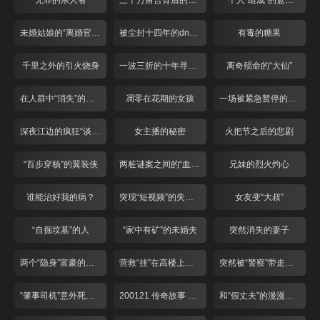
无罪的杀人者
三千万留言背后的非常找寻
一个人“组成”的篮球队
未婚姑娘的“离婚官司”
被尘封十四年的dna密码
有毒的糖果
千里之外的引火烧身
一波三折的十年寻子路
离奇殒命的“大仙”
在人群中“消失”的孩子
凋零在花期的女孩
一场被紧急暂停的手术
深夜江边的疯狂“谈判”
女主播的秘密
火把节之后的悲剧
“百步穿杨”的翼装侠
两桩谜案之间的“血缘”秘密
兄妹的烈火灼心
谁能治好我的病？
突现“短视频”的失踪女孩
女友变“大叔”
“自掘坟墓”的人
“家中有矿”的未婚夫
突然消失的妻子
两个“隐身”富豪的秘密
营救“挂”在高楼上的人
突然被“警察”带走的男友
“肇事司机”意外死亡之后
200121 传奇故事 十年前的神秘男友 超清版
和“假丈夫”的漫漫离婚路