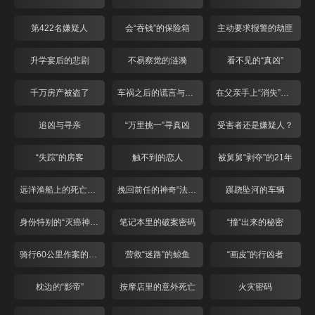
第422名嫌疑人
会“吞钱”的保险箱
主动要求报警的劫匪
升学宴后的悲剧
不易察觉的涟漪
看不见的“真凶”
千万房产被盗了
车祸之后的谎言与真相
在父亲手上“消失”的女童
追凶与寻亲
“万里挑一”寻真凶
受害者还是嫌疑人？
“失踪”的房客
触不到的恋人
被舅舅“剥夺”的21年
远洋渔船上的死亡真相
挽回前任的神奇“法事”
蹊跷坠河的车辆
身份特别的“灭癌神医”
笔记本里的破案密码
“撞”出来的秘密
骑行60公里作案的嫌疑人？
营救“迷路”的鲸鱼
“画皮”的行凶者
枕边的“影帝”
按摩店里的意外死亡
火灾密码