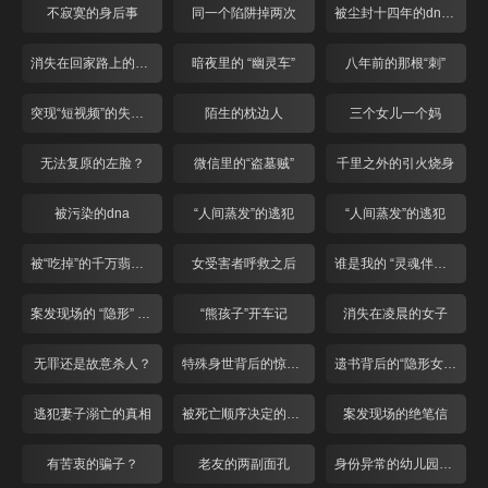
不寂寞的身后事
同一个陷阱掉两次
被尘封十四年的dna密码
消失在回家路上的女子
暗夜里的 “幽灵车”
八年前的那根“刺”
突现“短视频”的失踪女孩
陌生的枕边人
三个女儿一个妈
无法复原的左脸？
微信里的“盗墓贼”
千里之外的引火烧身
被污染的dna
“人间蒸发”的逃犯
“人间蒸发”的逃犯
被“吃掉”的千万翡翠项链
女受害者呼救之后
谁是我的 “灵魂伴侣”？
案发现场的 “隐形” 二十秒
“熊孩子”开车记
消失在凌晨的女子
无罪还是故意杀人？
特殊身世背后的惊天秘密
遗书背后的“隐形女友”
逃犯妻子溺亡的真相
被死亡顺序决定的继承人
案发现场的绝笔信
有苦衷的骗子？
老友的两副面孔
身份异常的幼儿园保安