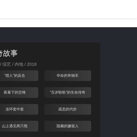
奇故事
/
综艺
/
内地
/
2018
“猎人”的反击
夺命的奔驰车
夜幕下的交锋
“百岁盼盼”的生命传奇
连环套中套
疏忽的代价
山上遇见两只熊
隐藏的嫌疑人