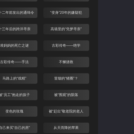
十二年前发出的通缉令
“变身”20年的嫌疑犯
十三年后的跨洋寻亲
高墙里的“凭梦寻亲”
准妈妈的死亡之谜
古彩传奇——绝学
古彩传奇——手法
不懈拯救
马路上的“戏精”
冒烟的“猪圈”？
被“员工”抱走的孩子
被“围观”的陨落
变色的玫瑰
被“赶出”敬老院的老人
自己来买“自己的房”
从天而降的苹果