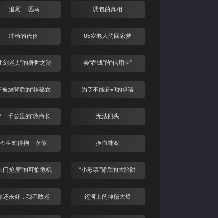
“追尾”一匹马
调包的真相
冲动的代价
85岁老人的回家梦
“仗剑老人”的身世之谜
会“吞钱”的“信用卡”
豪车被烧背后的“神秘女子”
为了不能忘却的承诺
狂奔一千公里的“救命长跑”
无法回头
今生难得抱一次你
换血谜案
“上门抢房”的可怕危机
“小彩票”背后的大陷阱
你还未好，我不敢老
运河上的神秘大船