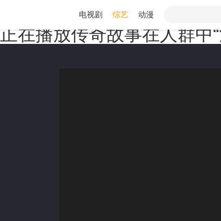
电视剧
综艺
动漫
正在播放传奇故事在人群中“消