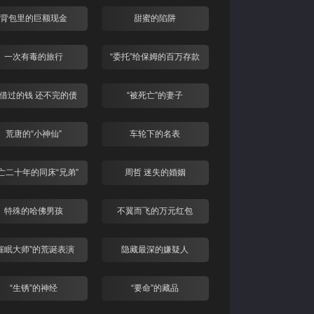
背包里的巨额现金
甜蜜的陷阱
一次有毒的旅行
“委托”给保姆的百万存款
借过的钱 还不完的债
“被死亡”的妻子
荒唐的“小神仙”
车轮下的名表
亡二十年的同床“兄弟”
周哲 迷失的婚姻
特殊的哈佛男孩
不翼而飞的万元红包
“催眠大师”的荒诞表演
隐藏最深的嫌疑人
“生锈”的神经
“要命”的藏品