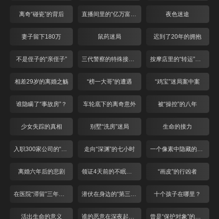
离奇“碰瓷”的背后
直播间里的“亿万富翁”
夜色迷途
妻子留下180万
鼠药迷局
迟到了20年的拥抱
不是侄子的“亲侄子”
三代警察的特殊接力赛
按摩店里的“转运”大师
相差29岁的离婚之觞
“榜一大哥”的遭遇
“鸡宝”迷局案中案
谁隐瞒了“事故房”？
车轮底下的离奇意外
被“操控”的八年
少女失踪的真相
别墅“洗房”迷局
生命的接力
入职300家公司的“打工人”
走向“深渊”的七小时
一个像素中隐藏的线索
离婚六年后的悲剧
领证4天前的不眠之夜
“画皮”的行凶者
在医院“滞留”三年的孩子
潜伏在身边的“第三人”
十个孩子在哪里？
活出生命的意义
谁的恶意在深夜起火？
曾是“保护对象”的嫌疑人？