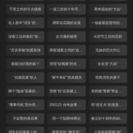
千里之外的引火烧身
一波三折的十年寻子路
离奇殒命的“大仙”
在人群中“消失”的孩子
凋零在花期的女孩
一场被紧急暂停的手术
深夜江边的疯狂“谈判”
女主播的秘密
火把节之后的悲剧
“百步穿杨”的翼装侠
两桩谜案之间的“血缘”秘密
兄妹的烈火灼心
谁能治好我的病？
突现“短视频”的失踪女孩
女友变“大叔”
“自掘坟墓”的人
“家中有矿”的未婚夫
突然消失的妻子
两个“隐身”富豪的秘密
营救“挂”在高楼上的人
突然被“警察”带走的男友
“肇事司机”意外死亡之后
200121 传奇故事 十年前的神秘男友 超清版
和“假丈夫”的漫漫离婚路
不寂寞的身后事
同一个陷阱掉两次
被尘封十四年的dna密码
消失在回家路上的女子
暗夜里的 “幽灵车”
八年前的那根“刺”