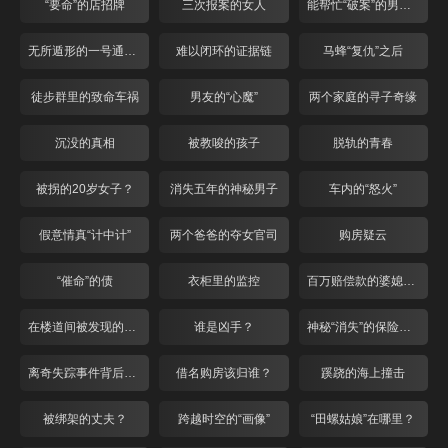
“要命”的店招牌
三次报案的女人
能帮忙“破案”的男友？
无所遁形的一号通缉犯
难以闭环的证据链
马蜂“复仇”之后
徒步群里的致命车祸
男友的“心魔”
两个家庭的寻子奇缘
沉没的真相
被教唆的孩子
脱轨的青春
被拐的20岁女子？
消失五年的神秘男子
车内的“怒火”
假意情真“计中计”
两个爸爸的夺女官司
购房疑云
“催命”的债
衣柜里的监控
百万赔偿款的婆媳之争
在楼道间被发现的女童
谁是凶手？
神秘“消失”的保险箱？
离奇失踪事件背后的案中案
借名购房该归谁？
蹊跷的海上撞击
被绑架的丈夫？
跨越时空的“画像”
“田螺姑娘”在哪里？