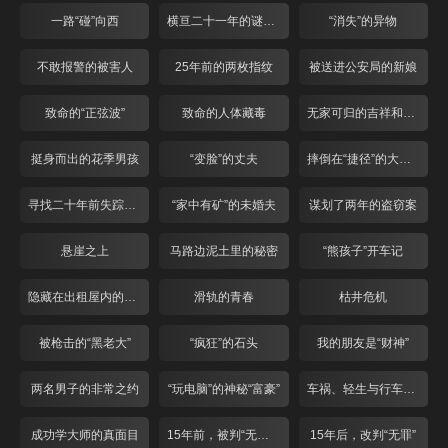
一路“碰”向西
横亘二十一年的谜团与心结
“消失”的异物
不敢报警的被害人
25年前的两枚指纹
被送进公安局的新娘
致命的“正弦波”
致命的人体藏毒
无家可归的吉祥和如意
挺身而出的花季男孩
“变脸”的丈夫
摔倒在“捷径”的大学生
寻找二十年前失踪的两名男孩
“家中有矿”的未婚夫
谋划了两年的盗窃案
悬崖之上
马路边泥土里的秘密
“熊孩子”开车记
隐藏在出租屋内的另一双“眼睛”
滑轨的青春
枯井危机
被枪击的“黑老大”
“疯狂”的石头
我的朋友是“财神”
两名男子的非常之约
“玩电脑”的神秘“富豪”
车祸、轻生与行车记录仪
成功学大师的真面目
15年前，被判“无期”的少年
15年后，改判“无罪”