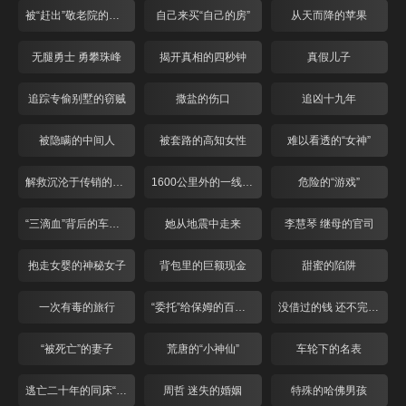
被“赶出”敬老院的老人
自己来买“自己的房”
从天而降的苹果
无腿勇士 勇攀珠峰
揭开真相的四秒钟
真假儿子
追踪专偷别墅的窃贼
撒盐的伤口
追凶十九年
被隐瞒的中间人
被套路的高知女性
难以看透的“女神”
解救沉沦于传销的母亲
1600公里外的一线生机
危险的“游戏”
“三滴血”背后的车祸真相
她从地震中走来
李慧琴 继母的官司
抱走女婴的神秘女子
背包里的巨额现金
甜蜜的陷阱
一次有毒的旅行
“委托”给保姆的百万存款
没借过的钱 还不完的债
“被死亡”的妻子
荒唐的“小神仙”
车轮下的名表
逃亡二十年的同床“兄弟”
周哲 迷失的婚姻
特殊的哈佛男孩