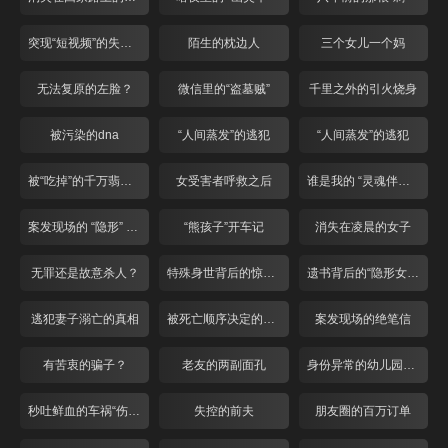
突现“短视频”的失踪女孩
陌生的枕边人
三个女儿一个妈
无法复原的左脸？
微信里的“盗墓贼”
千里之外的引火烧身
被污染的dna
“人间蒸发”的逃犯
“人间蒸发”的逃犯
被“吃掉”的千万翡翠项链
女受害者呼救之后
谁是我的 “灵魂伴侣”？
案发现场的 “隐形” 二十秒
“熊孩子”开车记
消失在凌晨的女子
无罪还是故意杀人？
特殊身世背后的惊天秘密
遗书背后的“隐形女友”
逃犯妻子溺亡的真相
被死亡顺序决定的继承人
案发现场的绝笔信
有苦衷的骗子？
老友的两副面孔
身份异常的幼儿园保安
秒吐鲜血的车祸“伤者”
失控的前夫
朋友圈的百万订单