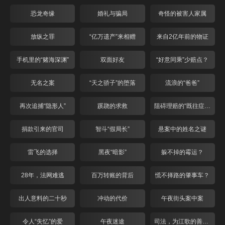
恐龙奇缘
婚礼与骗局
奇怪的被害人家属
放纵之罪
“亿万遗产”来相赠
来自2亿年前的物证
手机里的“赌海深渊”
双面好友
“好意同乘”少赔点？
无名之案
“天之骄子”的堕落
流浪的“爸爸”
再次追捕“隐形人”
蹊跷的求救
阻碍理赔的“既往症”？
捐款引来的官司
智斗“假局长”
悬案中的姓名之谜
雷飞的选择
黑夜“暗影”
躲不掉的霉运？
28年，法网难逃
百万转账的背后
慌不择路的肇事车？
出人意料的二十秒
冲动的代价
午夜街头案中案
令人“失忆”的爱
午夜迷途
司法，为江歌的善行注脚