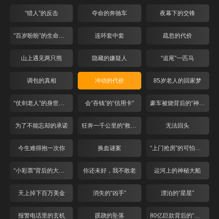
“猎人”的反击
夺命的奔驰车
夜幕下的交锋
“百岁盼盼”的生命传奇
连环套中套
疏忽的代价
山上遇见两只熊
隐藏的嫌疑人
“追尾”一匹马
调包的真相
冲动的代价
85岁老人的回家梦
“仗剑老人”的身世之谜
会“吞钱”的“信用卡”
豪车被烧背后的“神秘女子”
为了不能忘却的承诺
狂奔一千公里的“救命长跑”
无法回头
今生难得抱一次你
换血谜案
“上门抢房”的可怕危机
“小彩票”背后的大陷阱
你还未好，我不敢老
运河上的神秘大船
天上掉下百万美金
消失的“凶手”
漂泊的“星星”
报警电话里的玄机
蹊跷的坠落
80亿巨款背后的“疯狂陷阱”