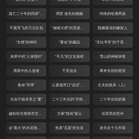
逃亡二十年的同床“兄弟”
周哲 迷失的婚姻
特殊的哈佛男孩
不翼而飞的万元红包
“催眠大师”的荒诞表演
隐藏最深的嫌疑人
“生锈”的神经
“要命”的藏品
“非比寻常”的千里追机
灰烬中的“人体指针”
“不凡”的父女旅程
雪山的神秘来客
黑暗中的入侵者
千里追击
离奇失窃的密室
救命“导弹”
让废墟开口“说话”的人
丈夫的面具（上）
生命不能承受之“重”
二十三年后的“开棺寻亲”
二十年后你的脸
越轨轻生致闹市交通瘫痪
方家“怪病”疑云
浴室里的意外
会“着火”的水泥地面？
热衷“见面”的女友
迷失在十九年前