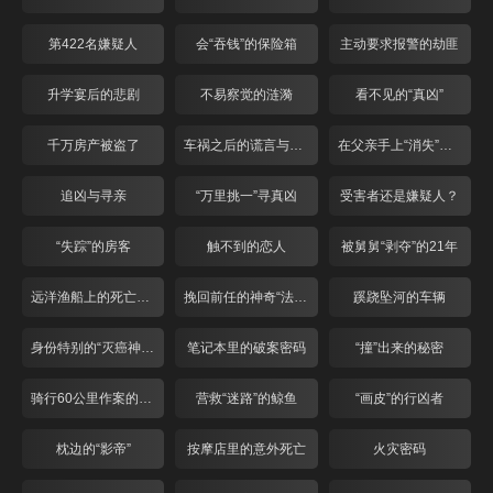
第422名嫌疑人
会“吞钱”的保险箱
主动要求报警的劫匪
升学宴后的悲剧
不易察觉的涟漪
看不见的“真凶”
千万房产被盗了
车祸之后的谎言与真相
在父亲手上“消失”的女童
追凶与寻亲
“万里挑一”寻真凶
受害者还是嫌疑人？
“失踪”的房客
触不到的恋人
被舅舅“剥夺”的21年
远洋渔船上的死亡真相
挽回前任的神奇“法事”
蹊跷坠河的车辆
身份特别的“灭癌神医”
笔记本里的破案密码
“撞”出来的秘密
骑行60公里作案的嫌疑人？
营救“迷路”的鲸鱼
“画皮”的行凶者
枕边的“影帝”
按摩店里的意外死亡
火灾密码