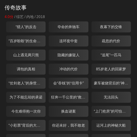
传奇故事
4.0分
/
综艺
/
内地
/
2018
“猎人”的反击
夺命的奔驰车
夜幕下的交锋
“百岁盼盼”的生命传奇
连环套中套
疏忽的代价
山上遇见两只熊
隐藏的嫌疑人
“追尾”一匹马
调包的真相
冲动的代价
85岁老人的回家梦
“仗剑老人”的身世之谜
会“吞钱”的“信用卡”
豪车被烧背后的“神秘女子”
为了不能忘却的承诺
狂奔一千公里的“救命长跑”
无法回头
今生难得抱一次你
换血谜案
“上门抢房”的可怕危机
“小彩票”背后的大陷阱
你还未好，我不敢老
运河上的神秘大船