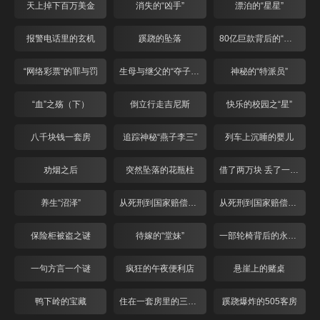
天上掉下百万美金
消失的“凶手”
漂泊的“星星”
报警电话里的玄机
蹊跷的坠落
80亿巨款背后的“疯狂陷阱”
“网络彩票”的罪与罚
生母与继父的“夺子战”
神秘的“特派员”
“血”之殇（下）
倒立行走吉尼斯
快乐的校园之“星”
八千块钱一套房
追踪神秘“燕子李三”
列车上沉睡的婴儿
劝烟之后
突然坠落的花瓶柱
借了两万块 丢了一套房
养生“沼泽”
从死刑到国家赔偿（上）
从死刑到国家赔偿（下）
保险柜被盗之谜
待嫁的“堂妹”
一部轮椅背后的永不言弃
一句方言一个谜
疯狂的午夜便利店
悬崖上的赌桌
鸭下岭的宝藏
住在一套房里的三家人
蹊跷爆炸的505客房