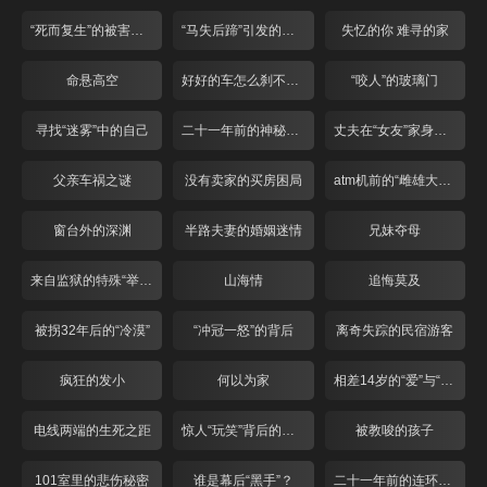
“死而复生”的被害人？
“马失后蹄”引发的官司
失忆的你 难寻的家
命悬高空
好好的车怎么刹不住呢？
“咬人”的玻璃门
寻找“迷雾”中的自己
二十一年前的神秘面包车
丈夫在“女友”家身亡之后
父亲车祸之谜
没有卖家的买房困局
atm机前的“雌雄大盗”？
窗台外的深渊
半路夫妻的婚姻迷情
兄妹夺母
来自监狱的特殊“举报”
山海情
追悔莫及
被拐32年后的“冷漠”
“冲冠一怒”的背后
离奇失踪的民宿游客
疯狂的发小
何以为家
相差14岁的“爱”与“痛”
电线两端的生死之距
惊人“玩笑”背后的真相
被教唆的孩子
101室里的悲伤秘密
谁是幕后“黑手”？
二十一年前的连环谜案