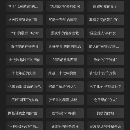
孝子“飞黄腾达”的背后
“九层妖塔”旁的盗洞
蹊跷坠楼的妻子
从医院里逃走的“病人”
买房十五年 合同竟无效？
车祸后突然死亡的“轻微”伤者
产妇的最后19小时
黑夜中的舍身营救
“隔空撞人”事件发生之后
微信里的神秘声音
直播平台 跨国的罪恶
恼人的“黄昏恋”蹊跷的诈骗案
走进跨越时空的回信
我陪老爸跑西藏
致命的“正弦波”
二十七年前的失踪疑云
跨越二十七年的警察父子“接力赛”
被“吃掉”的千万翡翠项链
仇恨婚姻 致命的面包
把遗产留给“外人”的老教授
六旬儿子 伤母致死？
沉迷“国宝”的大姨
肚子里的秘密 揭秘人体藏毒
仓房里的“心火”
两桩谜案之间的“血缘”秘密
一份“待命”20年的嫌犯dna
拥挤的婚姻
“不称职妈妈”的“巅峰逆袭”
身体里的粉色血液
案发现场的神秘弹壳