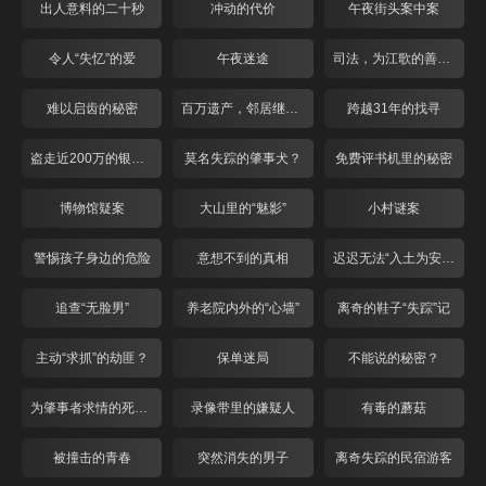
出人意料的二十秒
冲动的代价
午夜街头案中案
令人“失忆”的爱
午夜迷途
司法，为江歌的善行注脚
难以启齿的秘密
百万遗产，邻居继承？
跨越31年的找寻
盗走近200万的银行职员
莫名失踪的肇事犬？
免费评书机里的秘密
博物馆疑案
大山里的“魅影”
小村谜案
警惕孩子身边的危险
意想不到的真相
迟迟无法“入土为安”的受害人
追查“无脸男”
养老院内外的“心墙”
离奇的鞋子“失踪”记
主动“求抓”的劫匪？
保单迷局
不能说的秘密？
为肇事者求情的死者家属
录像带里的嫌疑人
有毒的蘑菇
被撞击的青春
突然消失的男子
离奇失踪的民宿游客