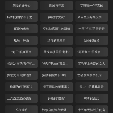
危险的好奇心
追凶与寻亲
“万里挑一”寻真凶
特殊的婚内“夺子之战”
神秘的“女友”
来自生父与继父的假意真情
蹊跷的求救
突然缺席婚礼的新娘
一再“拒执”的亲哥哥
最后一杯酒
涉毒的救命药
致命的猜忌
“海王”的真面目
寻找大楼里的“魅影”
“死而复生”的被害人？
相差14岁的“爱”与“痛”
“失明”事故的背后玄机
宝马车上失踪的女人
执意为哥哥撤销婚姻的妹妹
拯救被困井下18米的女童
亡者发来的手机信息？
母亲为何“堕落”？
慌不择路的肇事车？
深山中的葬礼疑云
三滴血迹里的破案线索
身边的“惯偷”
有毒的蘑菇
长夜难明
汽修店的深夜燃爆之惑
十五年无法过户的房