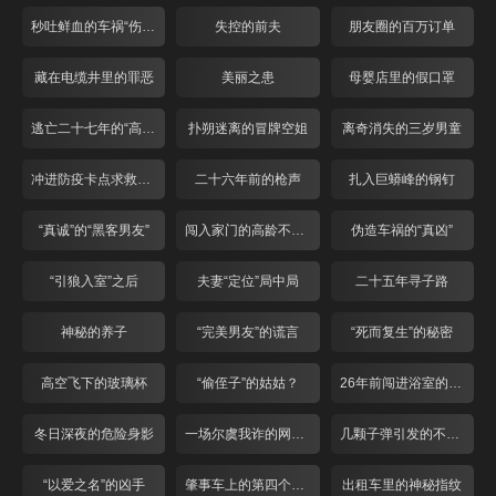
秒吐鲜血的车祸“伤者”
失控的前夫
朋友圈的百万订单
藏在电缆井里的罪恶
美丽之患
母婴店里的假口罩
逃亡二十七年的“高材生”
扑朔迷离的冒牌空姐
离奇消失的三岁男童
冲进防疫卡点求救的女孩
二十六年前的枪声
扎入巨蟒峰的钢钉
“真诚”的“黑客男友”
闯入家门的高龄不速客
伪造车祸的“真凶”
“引狼入室”之后
夫妻“定位”局中局
二十五年寻子路
神秘的养子
“完美男友”的谎言
“死而复生”的秘密
高空飞下的玻璃杯
“偷侄子”的姑姑？
26年前闯进浴室的黑影
冬日深夜的危险身影
一场尔虞我诈的网络之恋
几颗子弹引发的不懈追踪
“以爱之名”的凶手
肇事车上的第四个人？
出租车里的神秘指纹