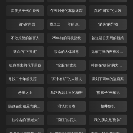
深夜父子伤亡疑云
午夜时分的车祸迷踪
沉迷“国宝”的大姨
一路“碰”向西
横亘二十一年的谜团与心结
“消失”的异物
不敢报警的被害人
25年前的两枚指纹
被送进公安局的新娘
致命的“正弦波”
致命的人体藏毒
无家可归的吉祥和如意
挺身而出的花季男孩
“变脸”的丈夫
摔倒在“捷径”的大学生
寻找二十年前失踪的两名男孩
“家中有矿”的未婚夫
谋划了两年的盗窃案
悬崖之上
马路边泥土里的秘密
“熊孩子”开车记
隐藏在出租屋内的另一双“眼睛”
滑轨的青春
枯井危机
被枪击的“黑老大”
“疯狂”的石头
我的朋友是“财神”