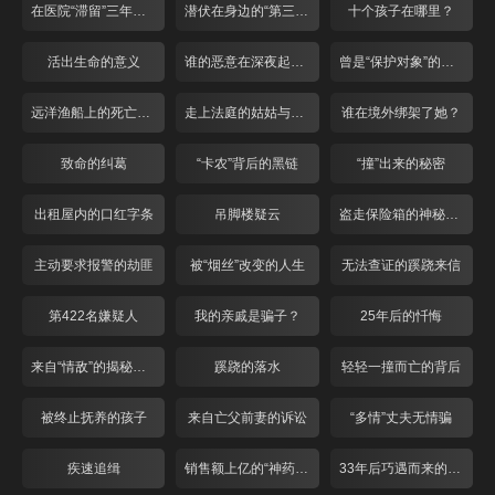
在医院“滞留”三年的孩子
潜伏在身边的“第三人”
十个孩子在哪里？
活出生命的意义
谁的恶意在深夜起火？
曾是“保护对象”的嫌疑人？
远洋渔船上的死亡真相
走上法庭的姑姑与侄儿
谁在境外绑架了她？
致命的纠葛
“卡农”背后的黑链
“撞”出来的秘密
出租屋内的口红字条
吊脚楼疑云
盗走保险箱的神秘女子
主动要求报警的劫匪
被“烟丝”改变的人生
无法查证的蹊跷来信
第422名嫌疑人
我的亲戚是骗子？
25年后的忏悔
来自“情敌”的揭秘电话
蹊跷的落水
轻轻一撞而亡的背后
被终止抚养的孩子
来自亡父前妻的诉讼
“多情”丈夫无情骗
疾速追缉
销售额上亿的“神药”？
33年后巧遇而来的追逃线索