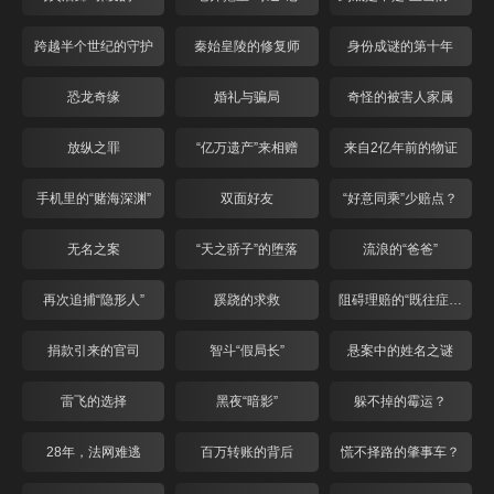
跨越半个世纪的守护
秦始皇陵的修复师
身份成谜的第十年
恐龙奇缘
婚礼与骗局
奇怪的被害人家属
放纵之罪
“亿万遗产”来相赠
来自2亿年前的物证
手机里的“赌海深渊”
双面好友
“好意同乘”少赔点？
无名之案
“天之骄子”的堕落
流浪的“爸爸”
再次追捕“隐形人”
蹊跷的求救
阻碍理赔的“既往症”？
捐款引来的官司
智斗“假局长”
悬案中的姓名之谜
雷飞的选择
黑夜“暗影”
躲不掉的霉运？
28年，法网难逃
百万转账的背后
慌不择路的肇事车？