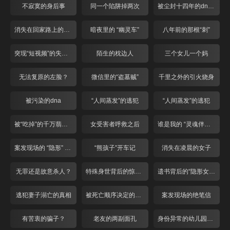
不寂寞的身后事
同一个陷阱掉两次
被尘封十四年的dna密码
消失在回家路上的女子
暗夜里的 “幽灵车”
八年前的那根“刺”
突现“短视频”的失踪女孩
陌生的枕边人
三个女儿一个妈
无法复原的左脸？
微信里的“盗墓贼”
千里之外的引火烧身
被污染的dna
“人间蒸发”的逃犯
“人间蒸发”的逃犯
被“吃掉”的千万翡翠项链
女受害者呼救之后
谁是我的 “灵魂伴侣”？
案发现场的 “隐形” 二十秒
“熊孩子”开车记
消失在凌晨的女子
无罪还是故意杀人？
特殊身世背后的惊天秘密
遗书背后的“隐形女友”
逃犯妻子溺亡的真相
被死亡顺序决定的继承人
案发现场的绝笔信
有苦衷的骗子？
老友的两副面孔
身份异常的幼儿园保安