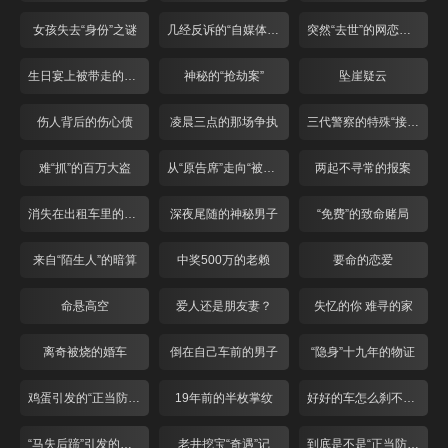
女孩失去“身份”之谜
几经反诉的“自媒体”之争
突然“去世”的网恋老伴儿
生日宴上被带走的寿星
神秘的“抢劫案”
坠崖疑云
伤人背后的伤心债
凌晨三点的那场争执
三代警察的特殊“接力赛”
难“抓”的百万大盗
从“原告席”走向“被告席”
两起不寻常的报案
消失在出租车里的女司机
深夜尾随的神秘男子
“免费”的致命赌局
来自“陌生人”的暗算
中奖500万的老赖
要命的恋爱
命悬高空
爱人还是朋友妻？
失忆的你 难寻的家
离奇被烧的婚车
倒在自己车前的男子
“隐身”十九年的物证
鸡蛋引发的“正当防卫”之争
19年前的半枚掌纹
好好的车怎么刹不住呢？
“马失后蹄”引发的官司
老井挖宝“奇遇”记
到底是不是“正当防卫”？