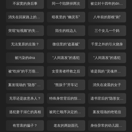
不寂寞的身后事
同一个陷阱掉两次
被尘封十四年的dna密码
消失在回家路上的女子
暗夜里的 “幽灵车”
八年前的那根“刺”
突现“短视频”的失踪女孩
陌生的枕边人
三个女儿一个妈
无法复原的左脸？
微信里的“盗墓贼”
千里之外的引火烧身
被污染的dna
“人间蒸发”的逃犯
“人间蒸发”的逃犯
被“吃掉”的千万翡翠项链
女受害者呼救之后
谁是我的 “灵魂伴侣”？
案发现场的 “隐形” 二十秒
“熊孩子”开车记
消失在凌晨的女子
无罪还是故意杀人？
特殊身世背后的惊天秘密
遗书背后的“隐形女友”
逃犯妻子溺亡的真相
被死亡顺序决定的继承人
案发现场的绝笔信
有苦衷的骗子？
老友的两副面孔
身份异常的幼儿园保安