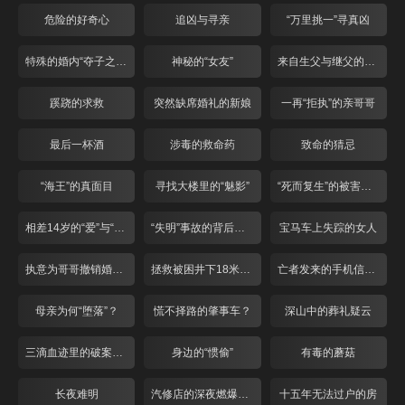
危险的好奇心
追凶与寻亲
“万里挑一”寻真凶
特殊的婚内“夺子之战”
神秘的“女友”
来自生父与继父的假意真情
蹊跷的求救
突然缺席婚礼的新娘
一再“拒执”的亲哥哥
最后一杯酒
涉毒的救命药
致命的猜忌
“海王”的真面目
寻找大楼里的“魅影”
“死而复生”的被害人？
相差14岁的“爱”与“痛”
“失明”事故的背后玄机
宝马车上失踪的女人
执意为哥哥撤销婚姻的妹妹
拯救被困井下18米的女童
亡者发来的手机信息？
母亲为何“堕落”？
慌不择路的肇事车？
深山中的葬礼疑云
三滴血迹里的破案线索
身边的“惯偷”
有毒的蘑菇
长夜难明
汽修店的深夜燃爆之惑
十五年无法过户的房