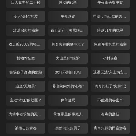
出人意料的二十秒
冲动的代价
午夜街头案中案
令人“失忆”的爱
午夜迷途
司法，为江歌的善行注脚
难以启齿的秘密
百万遗产，邻居继承？
跨越31年的找寻
盗走近200万的银行职员
莫名失踪的肇事犬？
免费评书机里的秘密
博物馆疑案
大山里的“魅影”
小村谜案
警惕孩子身边的危险
意想不到的真相
迟迟无法“入土为安”的受害人
追查“无脸男”
养老院内外的“心墙”
离奇的鞋子“失踪”记
主动“求抓”的劫匪？
保单迷局
不能说的秘密？
为肇事者求情的死者家属
录像带里的嫌疑人
有毒的蘑菇
被撞击的青春
突然消失的男子
离奇失踪的民宿游客