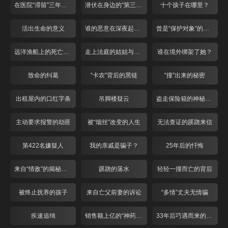
在医院“滞留”三年的孩子
潜伏在身边的“第三人”
十个孩子在哪里？
活出生命的意义
谁的恶意在深夜起火？
曾是“保护对象”的嫌疑人？
远洋渔船上的死亡真相
走上法庭的姑姑与侄儿
谁在境外绑架了她？
致命的纠葛
“卡农”背后的黑链
“撞”出来的秘密
出租屋内的口红字条
吊脚楼疑云
盗走保险箱的神秘女子
主动要求报警的劫匪
被“烟丝”改变的人生
无法查证的蹊跷来信
第422名嫌疑人
我的亲戚是骗子？
25年后的忏悔
来自“情敌”的揭秘电话
蹊跷的落水
轻轻一撞而亡的背后
被终止抚养的孩子
来自亡父前妻的诉讼
“多情”丈夫无情骗
疾速追缉
销售额上亿的“神药”？
33年后巧遇而来的追逃线索