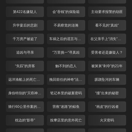
第422名嫌疑人
会“吞钱”的保险箱
主动要求报警的劫匪
升学宴后的悲剧
不易察觉的涟漪
看不见的“真凶”
千万房产被盗了
车祸之后的谎言与真相
在父亲手上“消失”的女童
追凶与寻亲
“万里挑一”寻真凶
受害者还是嫌疑人？
“失踪”的房客
触不到的恋人
被舅舅“剥夺”的21年
远洋渔船上的死亡真相
挽回前任的神奇“法事”
蹊跷坠河的车辆
身份特别的“灭癌神医”
笔记本里的破案密码
“撞”出来的秘密
骑行60公里作案的嫌疑人？
营救“迷路”的鲸鱼
“画皮”的行凶者
枕边的“影帝”
按摩店里的意外死亡
火灾密码