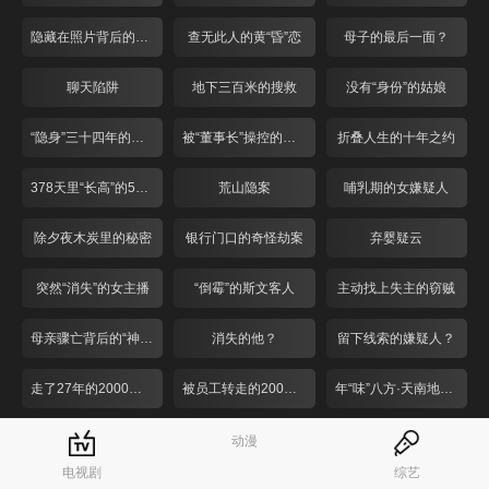
隐藏在照片背后的秘密
查无此人的黄“昏”恋
母子的最后一面？
聊天陷阱
地下三百米的搜救
没有“身份”的姑娘
“隐身”三十四年的嫌疑人
被“董事长”操控的四小时
折叠人生的十年之约
378天里“长高”的59厘米
荒山隐案
哺乳期的女嫌疑人
除夕夜木炭里的秘密
银行门口的奇怪劫案
弃婴疑云
突然“消失”的女主播
“倒霉”的斯文客人
主动找上失主的窃贼
母亲骤亡背后的“神药”
消失的他？
留下线索的嫌疑人？
走了27年的2000公里
被员工转走的200万？
年“味”八方·天南地北皆团圆
年“味”八方·乾隆南巡中的美食奇遇
年“味”八方·甜蜜的传承
匪夷所思的出租车“盗窃”案
动漫
电视剧
综艺