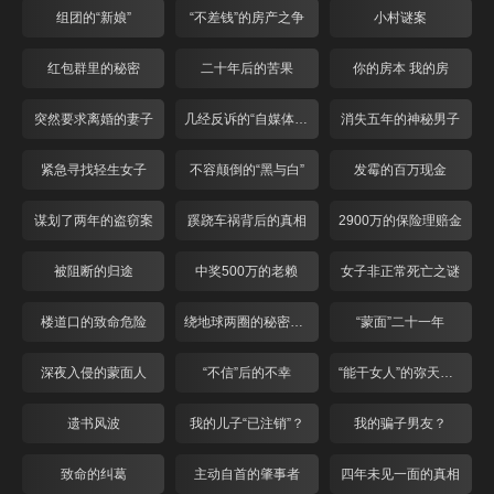
组团的“新娘”
“不差钱”的房产之争
小村谜案
红包群里的秘密
二十年后的苦果
你的房本 我的房
突然要求离婚的妻子
几经反诉的“自媒体”之争
消失五年的神秘男子
紧急寻找轻生女子
不容颠倒的“黑与白”
发霉的百万现金
谋划了两年的盗窃案
蹊跷车祸背后的真相
2900万的保险理赔金
被阻断的归途
中奖500万的老赖
女子非正常死亡之谜
楼道口的致命危险
绕地球两圈的秘密追查
“蒙面”二十一年
深夜入侵的蒙面人
“不信”后的不幸
“能干女人”的弥天大谎
遗书风波
我的儿子“已注销”？
我的骗子男友？
致命的纠葛
主动自首的肇事者
四年未见一面的真相