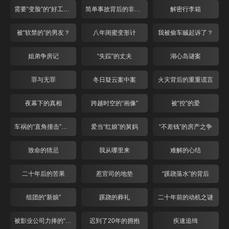
需要“变脸”的“好工作”？
简单事故背后的非常隐情
解密行李箱
被“软禁的”的男友？
八年闺蜜变形计
我被偷车贼起诉了？
姐弟争房记
“失踪”的丈夫
湖心岛谜案
罪与无罪
冬日疑云案中案
火灾背后的重重谎言
夜幕下的真相
跨越时空的“画像”
被“控”的爱
车祸的“直角撞击”之谜
爱当“红娘”的舅妈
“不差钱”的房产之争
致命的猜忌
我从哪里来
难解的心结
二十年后的苦果
惹官司的地垫
“蹊跷落水”的背后
组团的“新娘”
蹊跷的葬礼
二十年前的动机之谜
被影业公司力捧的“国学大师”
迟到了20年的拥抱
疾速追缉