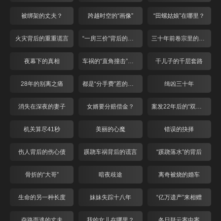
被绑架的丈夫？
跨越时空的“画像”
“田螺姑娘”在哪里？
火灾背后的重重谎言
“一房三价”背后的阴阳合同
三十年前卷宗里的隐密线索
夜幕下的真相
车祸的“直角撞击”之谜
干儿子的千层套路
28年的别离之痛
都是“分手费”惹的祸？
缉凶三十年
消失在深夜的妻子
女婿要分赔偿金？
案发22年后的“双重收获”
机关算尽41秒
美丽的心魔
错误的抉择
伤人背后的伤心债
蹊跷车祸背后的谎言
“蹊跷落水”的背后
骨折的“大哥”
暗夜歧途
离奇被烧的婚车
生命的另一种长度
妹妹失踪十八年
“亿万遗产”来相赠
夺路而逃的丈夫
我的女儿在哪里？
冬日疑云案中案