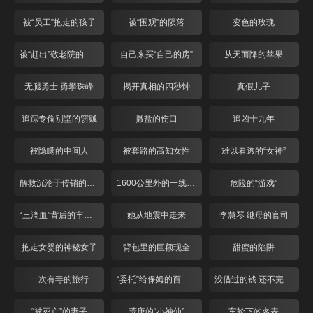
被“员工”抱走的孩子
被“围观”的陨落
变色的玫瑰
被“赶出”敬老院的老人
自己来买“自己的房”
从天而降的苹果
无腿勇士 勇攀珠峰
揭开真相的四秒钟
真假儿子
追踪专偷别墅的窃贼
撒盐的伤口
追凶十九年
被隐瞒的中间人
被套路的高知女性
难以看透的“女神”
解救沉沦于传销的母亲
1600公里外的一线生机
危险的“游戏”
“三滴血”背后的车祸真相
她从地震中走来
李慧琴 继母的官司
抱走女婴的神秘女子
背包里的巨额现金
甜蜜的陷阱
一次有毒的旅行
“委托”给保姆的百万存款
没借过的钱 还不完的债
“被死亡”的妻子
荒唐的“小神仙”
车轮下的名表