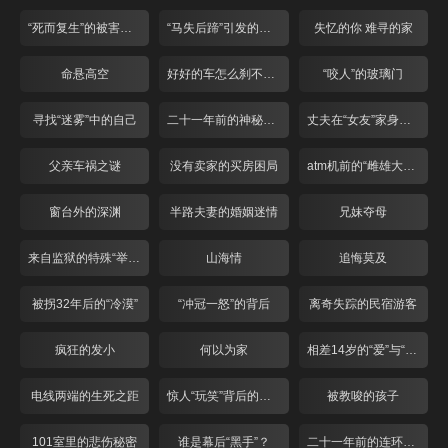
“死而复生”的被害人？
“马失后蹄”引发的官司
失忆的你 难寻的家
命悬高空
好好的车怎么刹不住呢？
“咬人”的玻璃门
寻找“迷雾”中的自己
二十一年前的神秘面包车
丈夫在“女友”家身亡之后
父亲车祸之谜
没有卖家的买房困局
atm机前的“雌雄大盗”？
窗台外的深渊
半路夫妻的婚姻迷情
兄妹夺母
来自监狱的特殊“举报”
山海情
追悔莫及
被拐32年后的“冷漠”
“冲冠一怒”的背后
离奇失踪的民宿游客
疯狂的发小
何以为家
相差14岁的“爱”与“痛”
电线两端的生死之距
惊人“玩笑”背后的真相
被教唆的孩子
101室里的悲伤秘密
谁是幕后“黑手”？
二十一年前的连环谜案