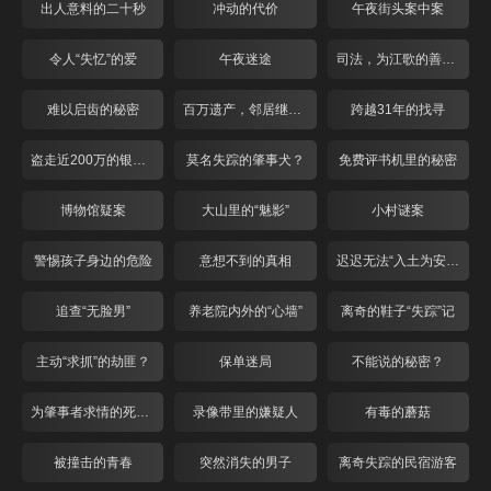
出人意料的二十秒
冲动的代价
午夜街头案中案
令人“失忆”的爱
午夜迷途
司法，为江歌的善行注脚
难以启齿的秘密
百万遗产，邻居继承？
跨越31年的找寻
盗走近200万的银行职员
莫名失踪的肇事犬？
免费评书机里的秘密
博物馆疑案
大山里的“魅影”
小村谜案
警惕孩子身边的危险
意想不到的真相
迟迟无法“入土为安”的受害人
追查“无脸男”
养老院内外的“心墙”
离奇的鞋子“失踪”记
主动“求抓”的劫匪？
保单迷局
不能说的秘密？
为肇事者求情的死者家属
录像带里的嫌疑人
有毒的蘑菇
被撞击的青春
突然消失的男子
离奇失踪的民宿游客