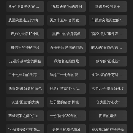
孝子“飞黄腾达”的背后
“九层妖塔”旁的盗洞
蹊跷坠楼的妻子
从医院里逃走的“病人”
买房十五年 合同竟无效？
车祸后突然死亡的“轻微”伤者
产妇的最后19小时
黑夜中的舍身营救
“隔空撞人”事件发生之后
微信里的神秘声音
直播平台 跨国的罪恶
恼人的“黄昏恋”蹊跷的诈骗案
走进跨越时空的回信
我陪老爸跑西藏
致命的“正弦波”
二十七年前的失踪疑云
跨越二十七年的警察父子“接力赛”
被“吃掉”的千万翡翠项链
仇恨婚姻 致命的面包
把遗产留给“外人”的老教授
六旬儿子 伤母致死？
沉迷“国宝”的大姨
肚子里的秘密 揭秘人体藏毒
仓房里的“心火”
两桩谜案之间的“血缘”秘密
一份“待命”20年的嫌犯dna
拥挤的婚姻
“不称职妈妈”的“巅峰逆袭”
身体里的粉色血液
案发现场的神秘弹壳