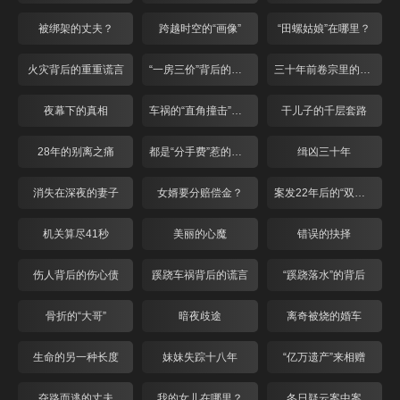
被绑架的丈夫？
跨越时空的“画像”
“田螺姑娘”在哪里？
火灾背后的重重谎言
“一房三价”背后的阴阳合同
三十年前卷宗里的隐密线索
夜幕下的真相
车祸的“直角撞击”之谜
干儿子的千层套路
28年的别离之痛
都是“分手费”惹的祸？
缉凶三十年
消失在深夜的妻子
女婿要分赔偿金？
案发22年后的“双重收获”
机关算尽41秒
美丽的心魔
错误的抉择
伤人背后的伤心债
蹊跷车祸背后的谎言
“蹊跷落水”的背后
骨折的“大哥”
暗夜歧途
离奇被烧的婚车
生命的另一种长度
妹妹失踪十八年
“亿万遗产”来相赠
夺路而逃的丈夫
我的女儿在哪里？
冬日疑云案中案