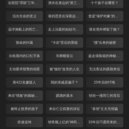
在医院“滞留”三年的孩子
潜伏在身边的“第三人”
十个孩子在哪里？
活出生命的意义
谁的恶意在深夜起火？
曾是“保护对象”的嫌疑人？
远洋渔船上的死亡真相
走上法庭的姑姑与侄儿
谁在境外绑架了她？
致命的纠葛
“卡农”背后的黑链
“撞”出来的秘密
出租屋内的口红字条
吊脚楼疑云
盗走保险箱的神秘女子
主动要求报警的劫匪
被“烟丝”改变的人生
无法查证的蹊跷来信
第422名嫌疑人
我的亲戚是骗子？
25年后的忏悔
来自“情敌”的揭秘电话
蹊跷的落水
轻轻一撞而亡的背后
被终止抚养的孩子
来自亡父前妻的诉讼
“多情”丈夫无情骗
疾速追缉
销售额上亿的“神药”？
33年后巧遇而来的追逃线索