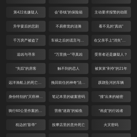
第422名嫌疑人
会“吞钱”的保险箱
主动要求报警的劫匪
升学宴后的悲剧
不易察觉的涟漪
看不见的“真凶”
千万房产被盗了
车祸之后的谎言与真相
在父亲手上“消失”的女童
追凶与寻亲
“万里挑一”寻真凶
受害者还是嫌疑人？
“失踪”的房客
触不到的恋人
被舅舅“剥夺”的21年
远洋渔船上的死亡真相
挽回前任的神奇“法事”
蹊跷坠河的车辆
身份特别的“灭癌神医”
笔记本里的破案密码
“撞”出来的秘密
骑行60公里作案的嫌疑人？
营救“迷路”的鲸鱼
“画皮”的行凶者
枕边的“影帝”
按摩店里的意外死亡
火灾密码