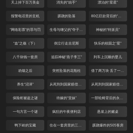
天上掉下百万美金
消失的“凶手”
漂泊的“星星”
报警电话里的玄机
蹊跷的坠落
80亿巨款背后的“疯狂陷阱”
“网络彩票”的罪与罚
生母与继父的“夺子战”
神秘的“特派员”
“血”之殇（下）
倒立行走吉尼斯
快乐的校园之“星”
八千块钱一套房
追踪神秘“燕子李三”
列车上沉睡的婴儿
劝烟之后
突然坠落的花瓶柱
借了两万块 丢了一套房
养生“沼泽”
从死刑到国家赔偿（上）
从死刑到国家赔偿（下）
保险柜被盗之谜
待嫁的“堂妹”
一部轮椅背后的永不言弃
一句方言一个谜
疯狂的午夜便利店
悬崖上的赌桌
鸭下岭的宝藏
住在一套房里的三家人
蹊跷爆炸的505客房