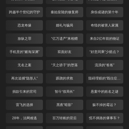
跨越半个世纪的守护
秦始皇陵的修复师
身份成谜的第十年
恐龙奇缘
婚礼与骗局
奇怪的被害人家属
放纵之罪
“亿万遗产”来相赠
来自2亿年前的物证
手机里的“赌海深渊”
双面好友
“好意同乘”少赔点？
无名之案
“天之骄子”的堕落
流浪的“爸爸”
再次追捕“隐形人”
蹊跷的求救
阻碍理赔的“既往症”？
捐款引来的官司
智斗“假局长”
悬案中的姓名之谜
雷飞的选择
黑夜“暗影”
躲不掉的霉运？
28年，法网难逃
百万转账的背后
慌不择路的肇事车？