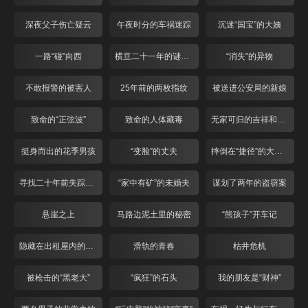
深夜父子伤亡疑云
午夜时分的车祸迷踪
沉迷“国宝”的大姨
一路“碰”向西
横亘二十一年的谜团与心结
“消失”的异物
不敢报警的被害人
25年前的两枚指纹
被送进公安局的新娘
致命的“正弦波”
致命的人体藏毒
无家可归的吉祥和如意
挺身而出的花季男孩
“变脸”的丈夫
摔倒在“捷径”的大学生
寻找二十年前失踪的两名男孩
“家中有矿”的未婚夫
谋划了两年的盗窃案
悬崖之上
马路边泥土里的秘密
“熊孩子”开车记
隐藏在出租屋内的另一双“眼睛”
滑轨的青春
枯井危机
被枪击的“黑老大”
“疯狂”的石头
我的朋友是“财神”