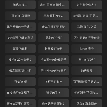
追逃在深山
来自“同事”的陌生来电
为何家会伤人？
“要命”的店招牌
三次报案的女人
能帮忙“破案”的男友？
无所遁形的一号通缉犯
难以闭环的证据链
马蜂“复仇”之后
徒步群里的致命车祸
男友的“心魔”
两个家庭的寻子奇缘
沉没的真相
被教唆的孩子
脱轨的青春
被拐的20岁女子？
消失五年的神秘男子
车内的“怒火”
假意情真“计中计”
两个爸爸的夺女官司
购房疑云
“催命”的债
衣柜里的监控
百万赔偿款的婆媳之争
在楼道间被发现的女童
谁是凶手？
神秘“消失”的保险箱？
离奇失踪事件背后的案中案
借名购房该归谁？
蹊跷的海上撞击