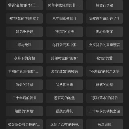
需要“变脸”的“好工作”？
简单事故背后的非常隐情
解密行李箱
被“软禁的”的男友？
八年闺蜜变形计
我被偷车贼起诉了？
姐弟争房记
“失踪”的丈夫
湖心岛谜案
罪与无罪
冬日疑云案中案
火灾背后的重重谎言
夜幕下的真相
跨越时空的“画像”
被“控”的爱
车祸的“直角撞击”之谜
爱当“红娘”的舅妈
“不差钱”的房产之争
致命的猜忌
我从哪里来
难解的心结
二十年后的苦果
惹官司的地垫
“蹊跷落水”的背后
组团的“新娘”
蹊跷的葬礼
二十年前的动机之谜
被影业公司力捧的“国学大师”
迟到了20年的拥抱
疾速追缉