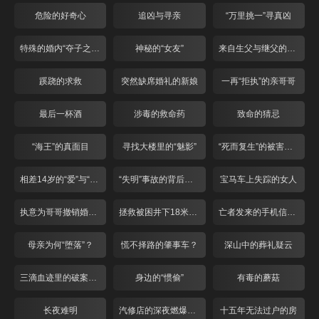
危险的好奇心
追凶与寻亲
“万里挑一”寻真凶
特殊的婚内“夺子之战”
神秘的“女友”
来自生父与继父的假意真情
蹊跷的求救
突然缺席婚礼的新娘
一再“拒执”的亲哥哥
最后一杯酒
涉毒的救命药
致命的猜忌
“海王”的真面目
寻找大楼里的“魅影”
“死而复生”的被害人？
相差14岁的“爱”与“痛”
“失明”事故的背后玄机
宝马车上失踪的女人
执意为哥哥撤销婚姻的妹妹
拯救被困井下18米的女童
亡者发来的手机信息？
母亲为何“堕落”？
慌不择路的肇事车？
深山中的葬礼疑云
三滴血迹里的破案线索
身边的“惯偷”
有毒的蘑菇
长夜难明
汽修店的深夜燃爆之惑
十五年无法过户的房