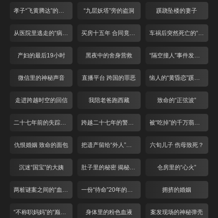
孝子“飞黄腾达”的背后
“九层妖塔”旁的盗洞
蹊跷坠楼的妻子
从医院里逃走的“病人”
买房十五年 合同竟无效？
车祸后突然死亡的“轻微”伤者
产妇的最后19小时
黑夜中的舍身营救
“隔空撞人”事件发生之后
微信里的神秘声音
直播平台 跨国的罪恶
恼人的“黄昏恋”蹊跷的诈骗案
走进跨越时空的回信
我陪老爸跑西藏
致命的“正弦波”
二十七年前的失踪疑云
跨越二十七年的警察父子“接力赛”
被“吃掉”的千万翡翠项链
仇恨婚姻 致命的面包
把遗产留给“外人”的老教授
六旬儿子 伤母致死？
沉迷“国宝”的大姨
肚子里的秘密 揭秘人体藏毒
仓房里的“心火”
两桩谜案之间的“血缘”秘密
一份“待命”20年的嫌犯dna
拥挤的婚姻
“不称职妈妈”的“巅峰逆袭”
身体里的粉色血液
案发现场的神秘弹壳