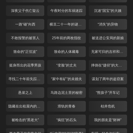
深夜父子伤亡疑云
午夜时分的车祸迷踪
沉迷“国宝”的大姨
一路“碰”向西
横亘二十一年的谜团与心结
“消失”的异物
不敢报警的被害人
25年前的两枚指纹
被送进公安局的新娘
致命的“正弦波”
致命的人体藏毒
无家可归的吉祥和如意
挺身而出的花季男孩
“变脸”的丈夫
摔倒在“捷径”的大学生
寻找二十年前失踪的两名男孩
“家中有矿”的未婚夫
谋划了两年的盗窃案
悬崖之上
马路边泥土里的秘密
“熊孩子”开车记
隐藏在出租屋内的另一双“眼睛”
滑轨的青春
枯井危机
被枪击的“黑老大”
“疯狂”的石头
我的朋友是“财神”