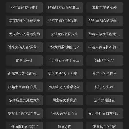
不该赔的丧葬费？
结婚账本背后的罪与仇
救护车里的意外
深夜尾随的神秘男子
结不了婚的“协议新娘”
22年前殒命的花季少女
无人应诉的养老危局
女逃犯的双面人生
偷着去做亲子鉴定的丈夫
谁来为伤人者“买单”？
“好意同乘”少赔点？
申请人身保护令的丈夫
谁是凶手？
千万钻石竟变千元石头？
致命的“误会”
向第三者发起诉讼的妻子
迟迟无法“入土为安”的受害人
被盯上的拆迁户
跨越十五年的“血足印”之谜
保姆发起的遗赠之争
枕边的“影帝”
按摩店里的死亡意外
同室操戈的背后
遗产捐赠疑云
突然上门的“找茬专业户”
“胖大妈”的真面目
女儿去世后自首的父亲
伸向葬礼的“黑手”
隔屏之恋
不肯放手的“爱”