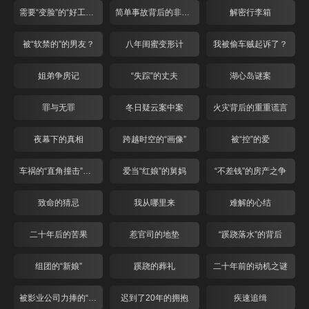
需要“变脸”的“好工作”？
简单事故背后的非常隐情
解密行李箱
被“软禁的”的男友？
八年闺蜜变形计
我被偷车贼起诉了？
姐弟争房记
“失踪”的丈夫
湖心岛谜案
罪与无罪
冬日疑云案中案
火灾背后的重重谎言
夜幕下的真相
跨越时空的“画像”
被“控”的爱
车祸的“直角撞击”之谜
爱当“红娘”的舅妈
“不差钱”的房产之争
致命的猜忌
我从哪里来
难解的心结
二十年后的苦果
惹官司的地垫
“蹊跷落水”的背后
组团的“新娘”
蹊跷的葬礼
二十年前的动机之谜
被影业公司力捧的“国学大师”
迟到了20年的拥抱
疾速追缉