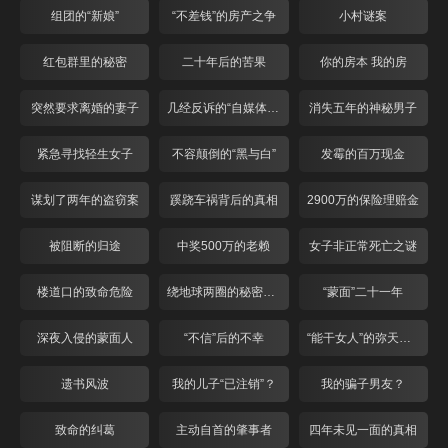
组团的“新娘”
“不差钱”的房产之争
小村谜案
红包群里的秘密
二十年后的苦果
你的房本 我的房
突然要求离婚的妻子
几经反诉的“自媒体”之争
消失五年的神秘男子
紧急寻找轻生女子
不容颠倒的“黑与白”
发霉的百万现金
谋划了两年的盗窃案
蹊跷车祸背后的真相
2900万的保险理赔金
被阻断的归途
中奖500万的老赖
女子非正常死亡之谜
楼道口的致命危险
绕地球两圈的秘密追查
“蒙面”二十一年
深夜入侵的蒙面人
“不信”后的不幸
“能干女人”的弥天大谎
遗书风波
我的儿子“已注销”？
我的骗子男友？
致命的纠葛
主动自首的肇事者
四年未见一面的真相