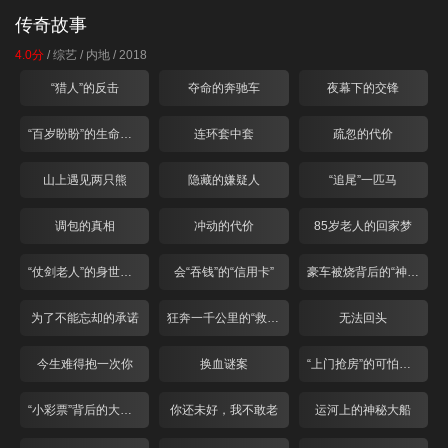
传奇故事
4.0分
/
综艺
/
内地
/
2018
“猎人”的反击
夺命的奔驰车
夜幕下的交锋
“百岁盼盼”的生命传奇
连环套中套
疏忽的代价
山上遇见两只熊
隐藏的嫌疑人
“追尾”一匹马
调包的真相
冲动的代价
85岁老人的回家梦
“仗剑老人”的身世之谜
会“吞钱”的“信用卡”
豪车被烧背后的“神秘女子”
为了不能忘却的承诺
狂奔一千公里的“救命长跑”
无法回头
今生难得抱一次你
换血谜案
“上门抢房”的可怕危机
“小彩票”背后的大陷阱
你还未好，我不敢老
运河上的神秘大船