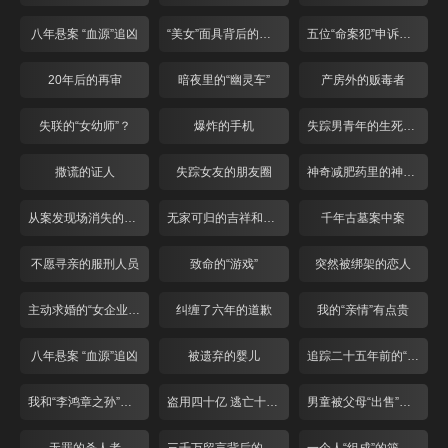
八年悬案 “血源”追凶
“美女”面具背后的大毒枭
五位“命案犯”申诉二十年
20年后的再审
暗夜里的“幽灵车”
产房外的贩毒者
失联的“女幼师”？
爆炸的手机
失踪男青年的生死迷局
撒谎的证人
失踪女友的朋友圈
神奇减肥药里的神秘粉末
从案发现场消失的受害人
无家可归的吉祥和如意
千年古墓案中案
不愿寻亲的服刑人员
致命的“游戏”
突然被绑架的恋人
主动求婚的“女企业家”
纠缠了六年的道歉
我的“亲情”有点贵
八年悬案 “血源”追凶
被遗弃的婴儿
追踪二十五年前的“越狱犯”
我和“李鸿章之孙”有个约定
盗用四十亿 逃亡十七年
男童被父母“出售”之后