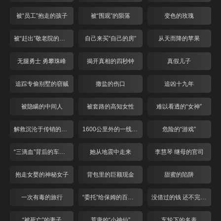
被“员工”抱走的孩子
被“围观”的陨落
变色的玫瑰
被“赶出”敬老院的老人
自己来买“自己的房”
从天而降的苹果
无腿勇士 勇攀珠峰
揭开真相的四秒钟
真假儿子
追踪专偷别墅的窃贼
撒盐的伤口
追凶十九年
被隐瞒的中间人
被套路的高知女性
难以看透的“女神”
解救沉沦于传销的母亲
1600公里外的一线生机
危险的“游戏”
“三滴血”背后的车祸真相
她从地震中走来
李慧琴 继母的官司
抱走女婴的神秘女子
背包里的巨额现金
甜蜜的陷阱
一次有毒的旅行
“委托”给保姆的百万存款
没借过的钱 还不完的债
“被死亡”的妻子
荒唐的“小神仙”
车轮下的名表