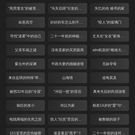
“死而复生”的被害人？
“马失后蹄”引发的官司
失忆的你 难寻的家
命悬高空
好好的车怎么刹不住呢？
“咬人”的玻璃门
寻找“迷雾”中的自己
二十一年前的神秘面包车
丈夫在“女友”家身亡之后
父亲车祸之谜
没有卖家的买房困局
atm机前的“雌雄大盗”？
窗台外的深渊
半路夫妻的婚姻迷情
兄妹夺母
来自监狱的特殊“举报”
山海情
追悔莫及
被拐32年后的“冷漠”
“冲冠一怒”的背后
离奇失踪的民宿游客
疯狂的发小
何以为家
相差14岁的“爱”与“痛”
电线两端的生死之距
惊人“玩笑”背后的真相
被教唆的孩子
101室里的悲伤秘密
谁是幕后“黑手”？
二十一年前的连环谜案