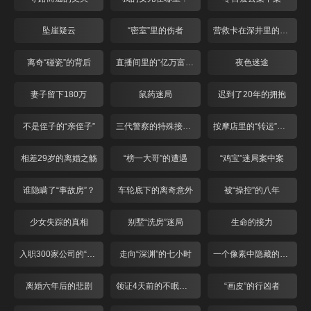
坠崖疑云
“密室”里的伤者
营救卡在深井里的老人
离奇“碰瓷”的背后
直播间里的“亿万富翁”
夜色迷途
妻子留下180万
鼠药迷局
迟到了20年的拥抱
不是侄子的“亲侄子”
三代警察的特殊接力赛
按摩店里的“转运”大师
相差29岁的离婚之觞
“榜一大哥”的遭遇
“鸡宝”迷局案中案
谁隐瞒了“事故房”？
车轮底下的离奇意外
被“操控”的八年
少女失踪的真相
别墅“洗房”迷局
生命的接力
入职300家公司的“打工人”
走向“深渊”的七小时
一个像素中隐藏的线索
离婚六年后的悲剧
领证4天前的不眠之夜
“画皮”的行凶者