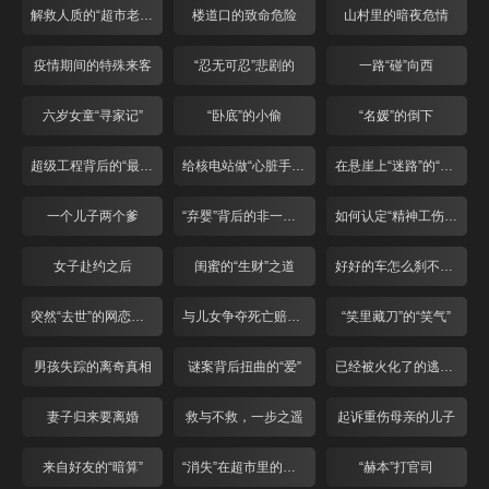
解救人质的“超市老板”
楼道口的致命危险
山村里的暗夜危情
疫情期间的特殊来客
“忍无可忍”悲剧的
一路“碰”向西
六岁女童“寻家记”
“卧底”的小偷
“名媛”的倒下
超级工程背后的“最强大脑”
给核电站做“心脏手术”的人
在悬崖上“迷路”的“驴友”？
一个儿子两个爹
“弃婴”背后的非一般隐情
如何认定“精神工伤”？
女子赴约之后
闺蜜的“生财”之道
好好的车怎么刹不住呢？
突然“去世”的网恋老伴儿
与儿女争夺死亡赔偿金的母亲
“笑里藏刀”的“笑气”
男孩失踪的离奇真相
谜案背后扭曲的“爱”
已经被火化了的逃犯？
妻子归来要离婚
救与不救，一步之遥
起诉重伤母亲的儿子
来自好友的“暗算”
“消失”在超市里的男孩
“赫本”打官司