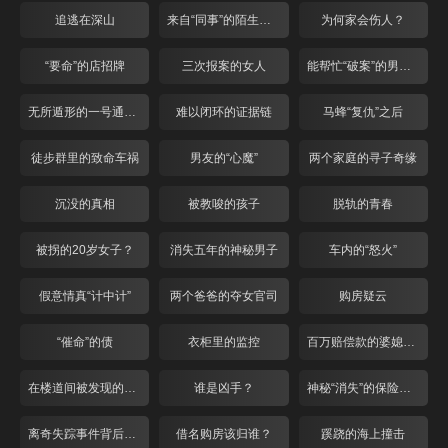
追逃在深山
来自“同事”的陌生来电
为何家会伤人？
“要命”的店招牌
三次报案的女人
能帮忙“破案”的男友？
无所遁形的一号通缉犯
难以闭环的证据链
马蜂“复仇”之后
徒步群里的致命车祸
男友的“心魔”
两个家庭的寻子奇缘
沉没的真相
被教唆的孩子
脱轨的青春
被拐的20岁女子？
消失五年的神秘男子
车内的“怒火”
假意情真“计中计”
两个爸爸的夺女官司
购房疑云
“催命”的债
衣柜里的监控
百万赔偿款的婆媳之争
在楼道间被发现的女童
谁是凶手？
神秘“消失”的保险箱？
离奇失踪事件背后的案中案
借名购房该归谁？
蹊跷的海上撞击