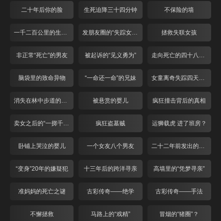
二十年后你的脸
生死迫降三十四分钟
不保险的墙
一千二百公里的生死速递
发朋友圈的“失踪女子”
拯救失联女孩
非正常“死亡”的男友
被起诉的“见义勇为”
走向死亡的四十八小时
脑袋里的致命异物
“一命还一命”的兄妹
女童离奇失踪四天之后
消失在林中步道的女子
被悬赏的婴儿
疯狂撞击背后的真相
卖女之后的“一掷千金”
疯狂盗墓贼
运狮载虎 进了班房？
卧铺上哭泣的婴儿
一个女友八个男友
二十二年前发出的通缉令
“变身”20年的嫌疑犯
十三年后的跨洋寻亲
高墙里的“凭梦寻亲”
准妈妈的死亡之谜
古彩传奇——绝学
古彩传奇——手法
不懈拯救
马路上的“戏精”
冒烟的“猪圈”？