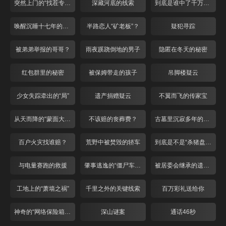
突然上门的“找茬专业户”
深藏河底的线索
到底是谁中了千万大奖？
唤醒沉睡十七年的物证
半路恋人“矿老板”？
疑犯寻踪
被弟弟举报的哥哥？
雨夜蹊跷倒地的男子
隐匿在冬天的秘密
红包群里的秘密
被保姆带走的孩子
吊脚楼疑云
少女失踪牵出的“局”
遗产捐赠疑云
不翼而飞的传家宝
从天而降的“蒙面大盗”
不该赔的丧葬费？
古墓里沉寂多年的秘密
百户火灾找谁赔？
荒野中被焚毁的轿车
到底是不是“杀猪盘”？
与电量赛跑的救援
肇事逃逸的“僵尸车”？
被居委会继承的遗产？
工地上的“萧墙之祸”
千里之外的关键线索
百万彩礼送给你
神奇的“网络保险箱”？
深山谜案
通话46秒