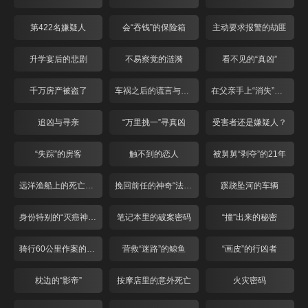
第422名嫌疑人
会“吞钱”的保险箱
主动要求报警的劫匪
升学宴后的悲剧
不易察觉的涟漪
看不见的“真凶”
千万房产被盗了
车祸之后的谎言与真相
在父亲手上“消失”的女童
追凶与寻亲
“万里挑一”寻真凶
受害者还是嫌疑人？
“失踪”的房客
触不到的恋人
被舅舅“剥夺”的21年
远洋渔船上的死亡真相
挽回前任的神奇“法事”
蹊跷坠河的车辆
身份特别的“灭癌神医”
笔记本里的破案密码
“撞”出来的秘密
骑行60公里作案的嫌疑人？
营救“迷路”的鲸鱼
“画皮”的行凶者
枕边的“影帝”
按摩店里的意外死亡
火灾密码