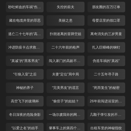
秒吐鲜血的车祸“伤者”
失控的前夫
朋友圈的百万订单
藏在电缆井里的罪恶
美丽之患
母婴店里的假口罩
逃亡二十七年的“高材生”
扑朔迷离的冒牌空姐
离奇消失的三岁男童
冲进防疫卡点求救的女孩
二十六年前的枪声
扎入巨蟒峰的钢钉
“真诚”的“黑客男友”
闯入家门的高龄不速客
伪造车祸的“真凶”
“引狼入室”之后
夫妻“定位”局中局
二十五年寻子路
神秘的养子
“完美男友”的谎言
“死而复生”的秘密
高空飞下的玻璃杯
“偷侄子”的姑姑？
26年前闯进浴室的黑影
冬日深夜的危险身影
一场尔虞我诈的网络之恋
几颗子弹引发的不懈追踪
“以爱之名”的凶手
肇事车上的第四个人？
出租车里的神秘指纹