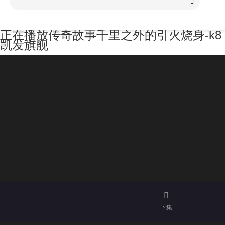
正在播放传奇故事千里之外的引火烧身-k8
凯发旗舰
下集