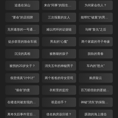
追逃在深山
来自“同事”的陌生来电
为何家会伤人？
“要命”的店招牌
三次报案的女人
能帮忙“破案”的男友？
无所遁形的一号通缉犯
难以闭环的证据链
马蜂“复仇”之后
徒步群里的致命车祸
男友的“心魔”
两个家庭的寻子奇缘
沉没的真相
被教唆的孩子
脱轨的青春
被拐的20岁女子？
消失五年的神秘男子
车内的“怒火”
假意情真“计中计”
两个爸爸的夺女官司
购房疑云
“催命”的债
衣柜里的监控
百万赔偿款的婆媳之争
在楼道间被发现的女童
谁是凶手？
神秘“消失”的保险箱？
离奇失踪事件背后的案中案
借名购房该归谁？
蹊跷的海上撞击