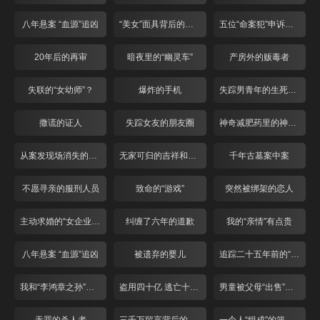
八年悬案 “血源”追凶
“美女”面具背后的大毒枭
五位“命案犯”申诉二十年
20年后的再审
暗夜里的“幽灵车”
产房外的贩毒者
失联的“女幼师”？
爆炸的手机
失踪男青年的生死迷局
撒谎的证人
失踪女友的朋友圈
神奇减肥药里的神秘粉末
从案发现场消失的受害人
无家可归的吉祥和如意
千年古墓案中案
不愿寻亲的服刑人员
致命的“游戏”
突然被绑架的恋人
主动求婚的“女企业家”
纠缠了六年的道歉
我的“亲情”有点贵
八年悬案 “血源”追凶
被遗弃的婴儿
追踪二十五年前的“越狱犯”
我和“李鸿章之孙”有个约定
盗用四十亿 逃亡十七年
男童被父母“出售”之后