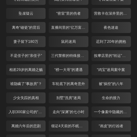
坠崖疑云
“密室”里的伤者
营救卡在深井里的老人
离奇“碰瓷”的背后
直播间里的“亿万富翁”
夜色迷途
妻子留下180万
鼠药迷局
迟到了20年的拥抱
不是侄子的“亲侄子”
三代警察的特殊接力赛
按摩店里的“转运”大师
相差29岁的离婚之觞
“榜一大哥”的遭遇
“鸡宝”迷局案中案
谁隐瞒了“事故房”？
车轮底下的离奇意外
被“操控”的八年
少女失踪的真相
别墅“洗房”迷局
生命的接力
入职300家公司的“打工人”
走向“深渊”的七小时
一个像素中隐藏的线索
离婚六年后的悲剧
领证4天前的不眠之夜
“画皮”的行凶者