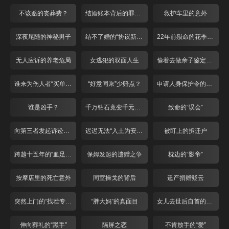
不该赔的丧葬费？
结婚账本背后的罪与仇
救护车里的意外
深夜尾随的神秘男子
结不了婚的“协议新娘”
22年前殒命的花季少女
无人应诉的养老危局
女逃犯的双面人生
偷着去做亲子鉴定的丈夫
谁来为伤人者“买单”？
“好意同乘”少赔点？
申请人身保护令的丈夫
谁是凶手？
千万钻石竟变千元石头？
致命的“误会”
向第三者发起诉讼的妻子
迟迟无法“入土为安”的受害人
被盯上的拆迁户
跨越十五年的“血足印”之谜
保姆发起的遗赠之争
枕边的“影帝”
按摩店里的死亡意外
同室操戈的背后
遗产捐赠疑云
突然上门的“找茬专业户”
“胖大妈”的真面目
女儿去世后自首的父亲
伸向葬礼的“黑手”
隔屏之恋
不肯放手的“爱”