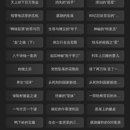
天上掉下百万美金
消失的“凶手”
漂泊的“星星”
报警电话里的玄机
蹊跷的坠落
80亿巨款背后的“疯狂陷阱”
“网络彩票”的罪与罚
生母与继父的“夺子战”
神秘的“特派员”
“血”之殇（下）
倒立行走吉尼斯
快乐的校园之“星”
八千块钱一套房
追踪神秘“燕子李三”
列车上沉睡的婴儿
劝烟之后
突然坠落的花瓶柱
借了两万块 丢了一套房
养生“沼泽”
从死刑到国家赔偿（上）
从死刑到国家赔偿（下）
保险柜被盗之谜
待嫁的“堂妹”
一部轮椅背后的永不言弃
一句方言一个谜
疯狂的午夜便利店
悬崖上的赌桌
鸭下岭的宝藏
住在一套房里的三家人
蹊跷爆炸的505客房