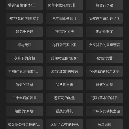
需要“变脸”的“好工作”？
简单事故背后的非常隐情
解密行李箱
被“软禁的”的男友？
八年闺蜜变形计
我被偷车贼起诉了？
姐弟争房记
“失踪”的丈夫
湖心岛谜案
罪与无罪
冬日疑云案中案
火灾背后的重重谎言
夜幕下的真相
跨越时空的“画像”
被“控”的爱
车祸的“直角撞击”之谜
爱当“红娘”的舅妈
“不差钱”的房产之争
致命的猜忌
我从哪里来
难解的心结
二十年后的苦果
惹官司的地垫
“蹊跷落水”的背后
组团的“新娘”
蹊跷的葬礼
二十年前的动机之谜
被影业公司力捧的“国学大师”
迟到了20年的拥抱
疾速追缉