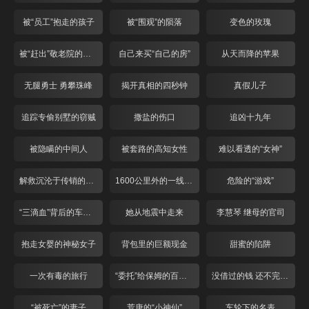
被“员工”抱走的孩子
被“围观”的陨落
变色的玫瑰
被“赶出”敬老院的老人
自己来买“自己的房”
从天而降的苹果
无腿勇士 勇攀珠峰
揭开真相的四秒钟
真假儿子
追踪专偷别墅的窃贼
撒盐的伤口
追凶十九年
被隐瞒的中间人
被套路的高知女性
难以看透的“女神”
解救沉沦于传销的母亲
1600公里外的一线生机
危险的“游戏”
“三滴血”背后的车祸真相
她从地震中走来
李慧琴 继母的官司
抱走女婴的神秘女子
背包里的巨额现金
甜蜜的陷阱
一次有毒的旅行
“委托”给保姆的百万存款
没借过的钱 还不完的债
“被死亡”的妻子
荒唐的“小神仙”
车轮下的名表