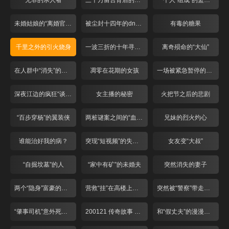
无罪的杀人者
三千万留言背后的非常找寻
一个人“组成”的篮球队
未婚姑娘的“离婚官司”
被尘封十四年的dna密码
有毒的糖果
千里之外的引火烧身
一波三折的十年寻子路
离奇殒命的“大仙”
在人群中“消失”的孩子
凋零在花期的女孩
一场被紧急暂停的手术
深夜江边的疯狂“谈判”
女主播的秘密
火把节之后的悲剧
“百步穿杨”的翼装侠
两桩谜案之间的“血缘”秘密
兄妹的烈火灼心
谁能治好我的病？
突现“短视频”的失踪女孩
女友变“大叔”
“自掘坟墓”的人
“家中有矿”的未婚夫
突然消失的妻子
两个“隐身”富豪的秘密
营救“挂”在高楼上的人
突然被“警察”带走的男友
“肇事司机”意外死亡之后
200121 传奇故事 十年前的神秘男友 超清版
和“假丈夫”的漫漫离婚路