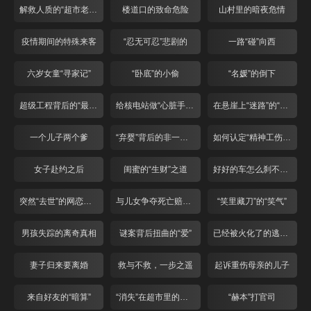
解救人质的“超市老板”
楼道口的致命危险
山村里的暗夜危情
疫情期间的特殊来客
“忍无可忍”悲剧的
一路“碰”向西
六岁女童“寻家记”
“卧底”的小偷
“名媛”的倒下
超级工程背后的“最强大脑”
给核电站做“心脏手术”的人
在悬崖上“迷路”的“驴友”？
一个儿子两个爹
“弃婴”背后的非一般隐情
如何认定“精神工伤”？
女子赴约之后
闺蜜的“生财”之道
好好的车怎么刹不住呢？
突然“去世”的网恋老伴儿
与儿女争夺死亡赔偿金的母亲
“笑里藏刀”的“笑气”
男孩失踪的离奇真相
谜案背后扭曲的“爱”
已经被火化了的逃犯？
妻子归来要离婚
救与不救，一步之遥
起诉重伤母亲的儿子
来自好友的“暗算”
“消失”在超市里的男孩
“赫本”打官司