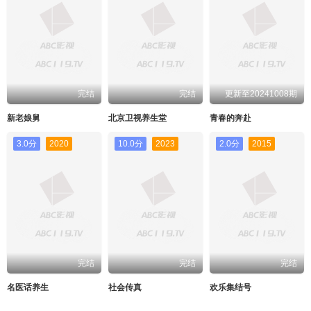
完结
完结
更新至20241008期
新老娘舅
北京卫视养生堂
青春的奔赴
3.0分
2020
10.0分
2023
2.0分
2015
完结
完结
完结
名医话养生
社会传真
欢乐集结号