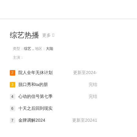
综艺热播
更多
类型：
综艺，
地区：
大陆
主演：
院人全年无休计划
更新至2024-
2
脱口秀和ta的朋
完结
3
心动的信号第七季
完结
4
十天之后回到现实
6
金牌调解2024
更新至20241
7