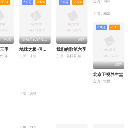
主演：内详
2024
5.0分
2024
2.0分
2024
主演：杨蕾
2.0分
2016
完结
更新至2024-10-08期期
完结
三季
地球之极·侣行第九季上篇
我们的歌第六季
主演：任嘉伦,郑恺,孙艺洲,小鬼,李昀锐,高瀚宇
主演：未知
主演：陈丽君,戴佩妮,大张伟,摩登兄弟刘宇宁,毛不易,张清芳,迈克学摇滚
完结
北京卫视养生堂
主演：悦悦
主演：内详
点播：789