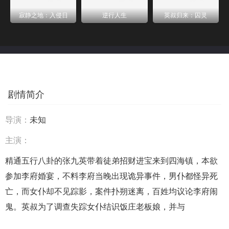
寂静之地：入侵日
逆行人生
英叔归来：囚灵
剧情简介
导演：
未知
主演：
精通五行八卦的张九英带着徒弟招财进宝来到四海镇，本欲
参加李府婚宴，不料李府当晚出现诡异事件，男仆都怪异死
亡，而女仆却不见踪影，案件扑朔迷离，百姓均议论李府闹
鬼。英叔为了调查失踪女仆结识饭庄老板娘，并与