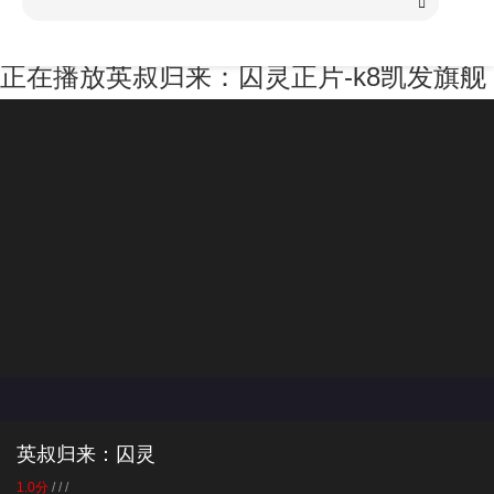
正在播放英叔归来：囚灵正片-k8凯发旗舰
英叔归来：囚灵
1.0分
/ / /