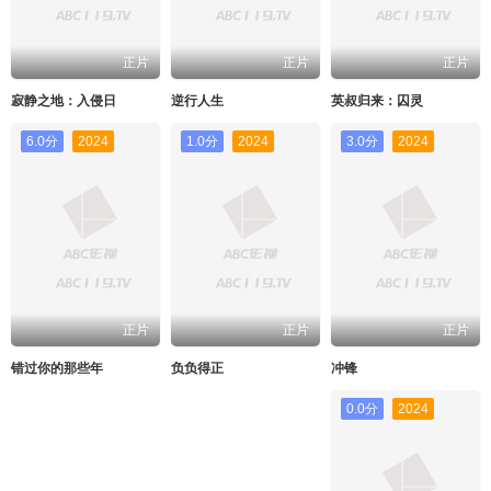
正片
正片
正片
寂静之地：入侵日
逆行人生
英叔归来：囚灵
6.0分
2024
1.0分
2024
3.0分
2024
正片
正片
正片
错过你的那些年
负负得正
冲锋
0.0分
2024