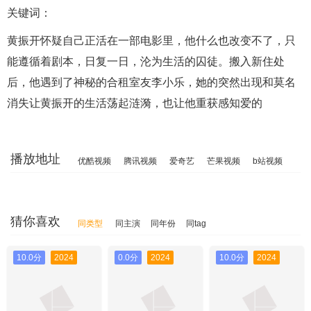
关键词：
黄振开怀疑自己正活在一部电影里，他什么也改变不了，只
能遵循着剧本，日复一日，沦为生活的囚徒。搬入新住处
后，他遇到了神秘的合租室友李小乐，她的突然出现和莫名
消失让黄振开的生活荡起涟漪，也让他重获感知爱的
播放地址
优酷视频
腾讯视频
爱奇艺
芒果视频
b站视频
猜你喜欢
同类型
同主演
同年份
同tag
10.0分
2024
0.0分
2024
10.0分
2024