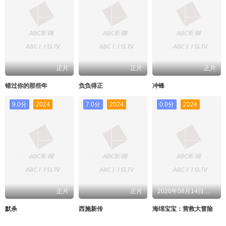
正片
正片
正片
错过你的那些年
负负得正
冲锋
9.0分
2024
7.0分
2024
0.0分
2024
正片
正片
2020年08月14日上映
默杀
西施新传
海绵宝宝：营救大冒险