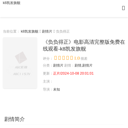
k8凯发旗舰
当前位置：
k8凯发旗舰
剧情片
负负得正
《负负得正》电影高清完整版免费在
线观看-k8凯发旗舰
1.0
评分：
很差
分类：
剧情片
剧情：
剧情,剧情片
更新：
正片/2024-10-08 20:01:01
主演：
导演：
未知
剧情简介