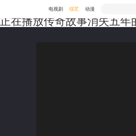
电视剧
综艺
动漫
正在播放传奇故事消失五年的