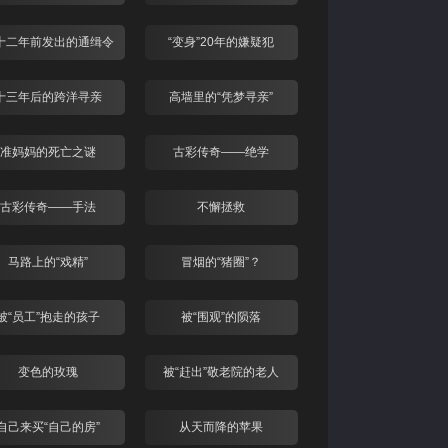
十二年前发出的通缉令
“变身”20年的嫌疑犯
十三年后的跨洋寻亲
高墙里的“凭梦寻亲”
准妈妈的死亡之谜
古彩传奇——绝学
古彩传奇——手法
不懈拯救
马路上的“戏精”
冒烟的“猪圈”？
被“员工”抱走的孩子
被“围观”的陨落
变色的玫瑰
被“赶出”敬老院的老人
自己来买“自己的房”
从天而降的苹果