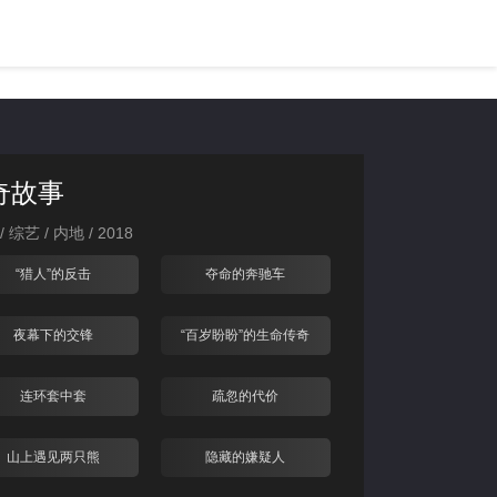
奇故事
/
综艺
/
内地
/
2018
“猎人”的反击
夺命的奔驰车
夜幕下的交锋
“百岁盼盼”的生命传奇
连环套中套
疏忽的代价
山上遇见两只熊
隐藏的嫌疑人