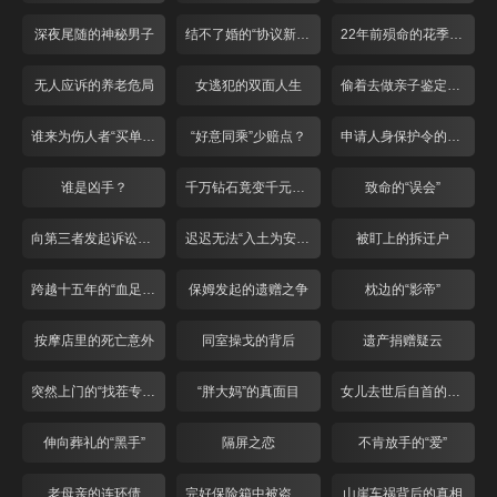
深夜尾随的神秘男子
结不了婚的“协议新娘”
22年前殒命的花季少女
无人应诉的养老危局
女逃犯的双面人生
偷着去做亲子鉴定的丈夫
谁来为伤人者“买单”？
“好意同乘”少赔点？
申请人身保护令的丈夫
谁是凶手？
千万钻石竟变千元石头？
致命的“误会”
向第三者发起诉讼的妻子
迟迟无法“入土为安”的受害人
被盯上的拆迁户
跨越十五年的“血足印”之谜
保姆发起的遗赠之争
枕边的“影帝”
按摩店里的死亡意外
同室操戈的背后
遗产捐赠疑云
突然上门的“找茬专业户”
“胖大妈”的真面目
女儿去世后自首的父亲
伸向葬礼的“黑手”
隔屏之恋
不肯放手的“爱”
老母亲的连环债
完好保险箱中被盗的三百万财物
山崖车祸背后的真相