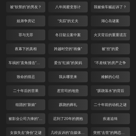
被“软禁的”的男友？
八年闺蜜变形计
我被偷车贼起诉了？
姐弟争房记
“失踪”的丈夫
湖心岛谜案
罪与无罪
冬日疑云案中案
火灾背后的重重谎言
夜幕下的真相
跨越时空的“画像”
被“控”的爱
车祸的“直角撞击”之谜
爱当“红娘”的舅妈
“不差钱”的房产之争
致命的猜忌
我从哪里来
难解的心结
二十年后的苦果
惹官司的地垫
“蹊跷落水”的背后
组团的“新娘”
蹊跷的葬礼
二十年前的动机之谜
被影业公司力捧的“国学大师”
迟到了20年的拥抱
疾速追缉
女孩失去“身份”之谜
几经反诉的“自媒体”之争
突然“去世”的网恋老伴儿