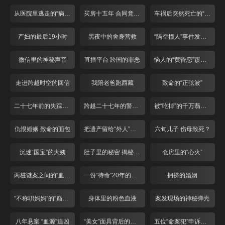
从医院里逃走的“病人”
买房十五年 合同竟无效？
车祸后突然死亡的“轻微”伤者
产妇的最后19小时
黑夜中的舍身营救
“隔空撞人”事件发生之后
微信里的神秘声音
直播平台 跨国的罪恶
恼人的“黄昏恋”蹊跷的诈骗案
走进跨越时空的回信
我陪老爸跑西藏
致命的“正弦波”
二十七年前的失踪疑云
跨越二十七年的警察父子“接力赛”
被“吃掉”的千万翡翠项链
仇恨婚姻 致命的面包
把遗产留给“外人”的老教授
六旬儿子 伤母致死？
沉迷“国宝”的大姨
肚子里的秘密 揭秘人体藏毒
仓房里的“心火”
两桩谜案之间的“血缘”秘密
一份“待命”20年的嫌犯dna
拥挤的婚姻
“不称职妈妈”的“巅峰逆袭”
身体里的粉色血液
案发现场的神秘弹壳
八年悬案 “血源”追凶
“美女”面具背后的大毒枭
五位“命案犯”申诉二十年