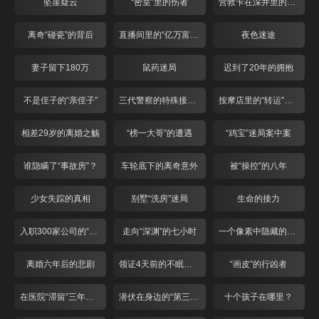
坠崖疑云
“密室”里的伤者
营救卡在深井里的老人
离奇“碰瓷”的背后
直播间里的“亿万富翁”
夜色迷途
妻子留下180万
鼠药迷局
迟到了20年的拥抱
不是侄子的“亲侄子”
三代警察的特殊接力赛
按摩店里的“转运”大师
相差29岁的离婚之觞
“榜一大哥”的遭遇
“鸡宝”迷局案中案
谁隐瞒了“事故房”？
车轮底下的离奇意外
被“操控”的八年
少女失踪的真相
别墅“洗房”迷局
生命的接力
入职300家公司的“打工人”
走向“深渊”的七小时
一个像素中隐藏的线索
离婚六年后的悲剧
领证4天前的不眠之夜
“画皮”的行凶者
在医院“滞留”三年的孩子
潜伏在身边的“第三人”
十个孩子在哪里？