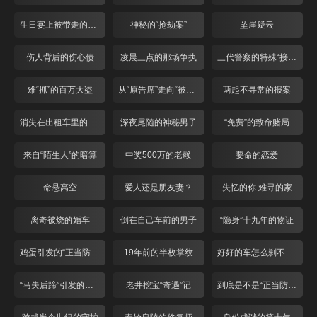
生日宴上被带走的寿星
神秘的“抢劫案”
坠崖疑云
伤人背后的伤心债
凌晨三点的那场争执
三代警察的特殊“接力赛”
难“抓”的百万大盗
从“原告席”走向“被告席”
两起不寻常的报案
消失在出租车里的女司机
深夜尾随的神秘男子
“免费”的致命赌局
来自“陌生人”的暗算
中奖500万的老赖
要命的恋爱
命悬高空
爱人还是朋友妻？
失忆的你 难寻的家
离奇被烧的婚车
倒在自己车前的男子
“隐身”十九年的物证
鸡蛋引发的“正当防卫”之争
19年前的半枚掌纹
好好的车怎么刹不住呢？
“马失后蹄”引发的官司
老井挖宝“奇遇”记
到底是不是“正当防卫”？