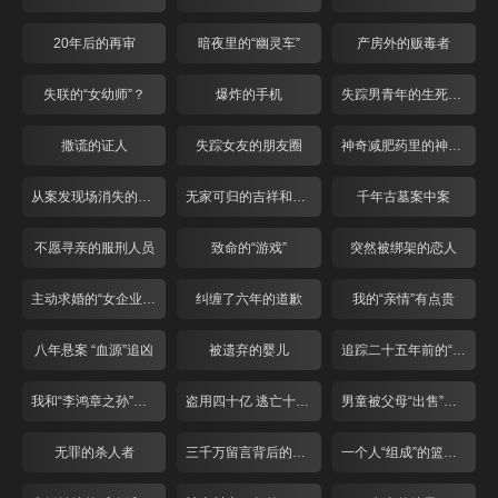
20年后的再审
暗夜里的“幽灵车”
产房外的贩毒者
失联的“女幼师”？
爆炸的手机
失踪男青年的生死迷局
撒谎的证人
失踪女友的朋友圈
神奇减肥药里的神秘粉末
从案发现场消失的受害人
无家可归的吉祥和如意
千年古墓案中案
不愿寻亲的服刑人员
致命的“游戏”
突然被绑架的恋人
主动求婚的“女企业家”
纠缠了六年的道歉
我的“亲情”有点贵
八年悬案 “血源”追凶
被遗弃的婴儿
追踪二十五年前的“越狱犯”
我和“李鸿章之孙”有个约定
盗用四十亿 逃亡十七年
男童被父母“出售”之后
无罪的杀人者
三千万留言背后的非常找寻
一个人“组成”的篮球队