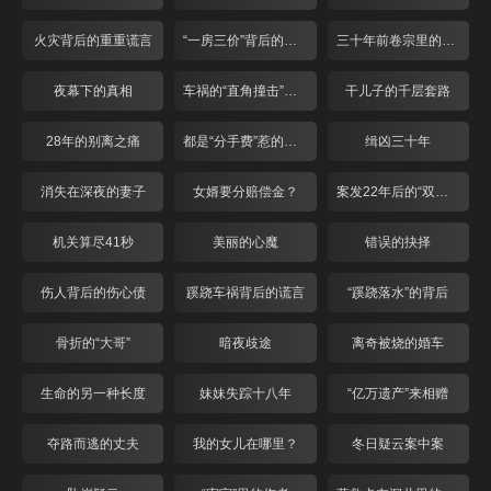
火灾背后的重重谎言
“一房三价”背后的阴阳合同
三十年前卷宗里的隐密线索
夜幕下的真相
车祸的“直角撞击”之谜
干儿子的千层套路
28年的别离之痛
都是“分手费”惹的祸？
缉凶三十年
消失在深夜的妻子
女婿要分赔偿金？
案发22年后的“双重收获”
机关算尽41秒
美丽的心魔
错误的抉择
伤人背后的伤心债
蹊跷车祸背后的谎言
“蹊跷落水”的背后
骨折的“大哥”
暗夜歧途
离奇被烧的婚车
生命的另一种长度
妹妹失踪十八年
“亿万遗产”来相赠
夺路而逃的丈夫
我的女儿在哪里？
冬日疑云案中案