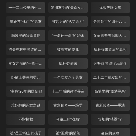
一千二百公里的生死速递
发朋友圈的“失踪女子”
拯救失联女孩
非正常“死亡”的男友
被起诉的“见义勇为”
走向死亡的四十八小时
脑袋里的致命异物
“一命还一命”的兄妹
女童离奇失踪四天之后
消失在林中步道的女子
被悬赏的婴儿
疯狂撞击背后的真相
卖女之后的“一掷千金”
疯狂盗墓贼
运狮载虎 进了班房？
卧铺上哭泣的婴儿
一个女友八个男友
二十二年前发出的通缉令
“变身”20年的嫌疑犯
十三年后的跨洋寻亲
高墙里的“凭梦寻亲”
准妈妈的死亡之谜
古彩传奇——绝学
古彩传奇——手法
不懈拯救
马路上的“戏精”
冒烟的“猪圈”？
被“员工”抱走的孩子
被“围观”的陨落
变色的玫瑰