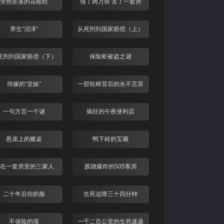
突然坠落的花瓶柱
借了两万块 丢了一套房
养生“沼泽”
从死刑到国家赔偿（上）
死刑到国家赔偿（下）
保险柜被盗之谜
待嫁的“堂妹”
一部轮椅背后的永不言弃
一句方言一个谜
疯狂的午夜便利店
悬崖上的赌桌
鸭下岭的宝藏
住在一套房里的三家人
蹊跷爆炸的505客房
二十年后你的脸
生死迫降三十四分钟
不保险的墙
一千二百公里的生死速递