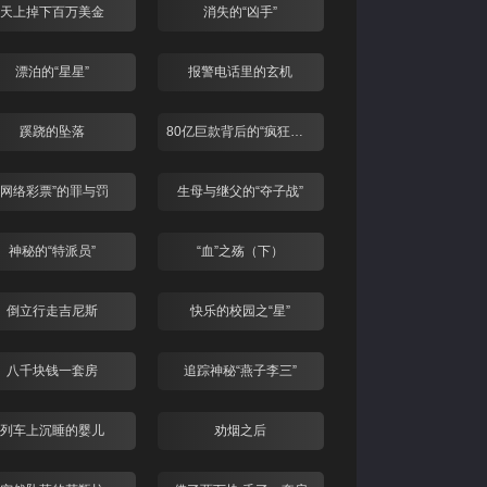
天上掉下百万美金
消失的“凶手”
漂泊的“星星”
报警电话里的玄机
蹊跷的坠落
80亿巨款背后的“疯狂陷阱”
“网络彩票”的罪与罚
生母与继父的“夺子战”
神秘的“特派员”
“血”之殇（下）
倒立行走吉尼斯
快乐的校园之“星”
八千块钱一套房
追踪神秘“燕子李三”
列车上沉睡的婴儿
劝烟之后