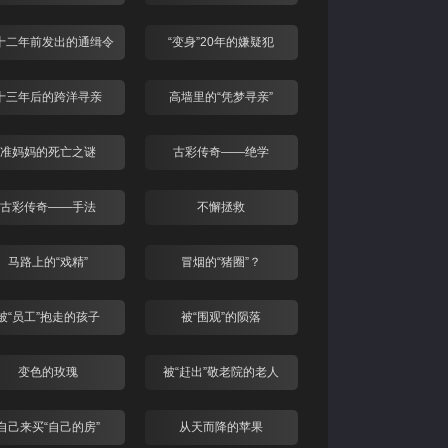
十二年前发出的通缉令
“变身”20年的嫌疑犯
十三年后的跨洋寻亲
高墙里的“凭梦寻亲”
准妈妈的死亡之谜
古彩传奇——绝学
古彩传奇——手法
不懈拯救
马路上的“戏精”
冒烟的“猪圈”？
被“员工”抱走的孩子
被“围观”的陨落
变色的玫瑰
被“赶出”敬老院的老人
自己来买“自己的房”
从天而降的苹果