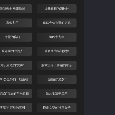
无腿勇士 勇攀珠峰
揭开真相的四秒钟
真假儿子
追踪专偷别墅的窃贼
撒盐的伤口
追凶十九年
被隐瞒的中间人
被套路的高知女性
难以看透的“女神”
解救沉沦于传销的母亲
600公里外的一线生机
危险的“游戏”
三滴血”背后的车祸真相
她从地震中走来
李慧琴 继母的官司
抱走女婴的神秘女子