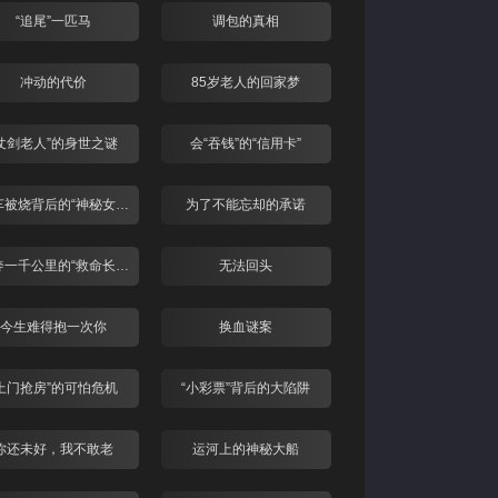
“追尾”一匹马
调包的真相
冲动的代价
85岁老人的回家梦
“仗剑老人”的身世之谜
会“吞钱”的“信用卡”
豪车被烧背后的“神秘女子”
为了不能忘却的承诺
狂奔一千公里的“救命长跑”
无法回头
今生难得抱一次你
换血谜案
“上门抢房”的可怕危机
“小彩票”背后的大陷阱
你还未好，我不敢老
运河上的神秘大船