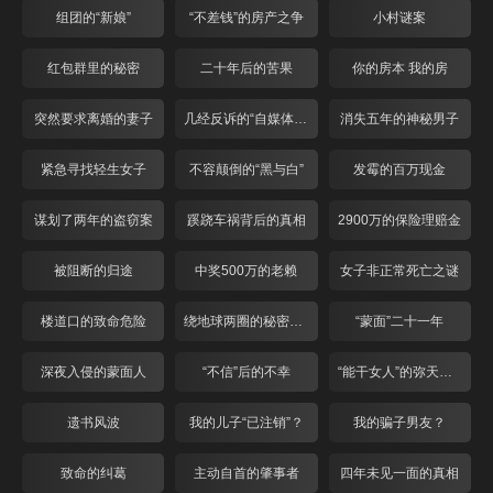
组团的“新娘”
“不差钱”的房产之争
小村谜案
红包群里的秘密
二十年后的苦果
你的房本 我的房
突然要求离婚的妻子
几经反诉的“自媒体”之争
消失五年的神秘男子
紧急寻找轻生女子
不容颠倒的“黑与白”
发霉的百万现金
谋划了两年的盗窃案
蹊跷车祸背后的真相
2900万的保险理赔金
被阻断的归途
中奖500万的老赖
女子非正常死亡之谜
楼道口的致命危险
绕地球两圈的秘密追查
“蒙面”二十一年
深夜入侵的蒙面人
“不信”后的不幸
“能干女人”的弥天大谎
遗书风波
我的儿子“已注销”？
我的骗子男友？
致命的纠葛
主动自首的肇事者
四年未见一面的真相