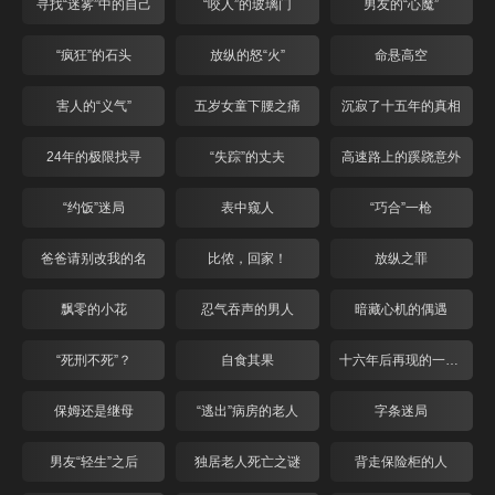
寻找“迷雾”中的自己
“咬人”的玻璃门
男友的“心魔”
“疯狂”的石头
放纵的怒“火”
命悬高空
害人的“义气”
五岁女童下腰之痛
沉寂了十五年的真相
24年的极限找寻
“失踪”的丈夫
高速路上的蹊跷意外
“约饭”迷局
表中窥人
“巧合”一枪
爸爸请别改我的名
比侬，回家！
放纵之罪
飘零的小花
忍气吞声的男人
暗藏心机的偶遇
“死刑不死”？
自食其果
十六年后再现的一枚烟蒂
保姆还是继母
“逃出”病房的老人
字条迷局
男友“轻生”之后
独居老人死亡之谜
背走保险柜的人