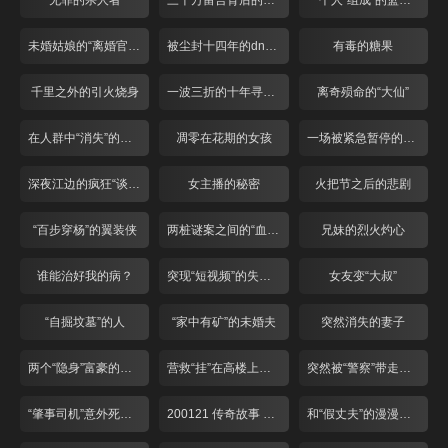
无罪的杀人者
三千万留言背后的非常找寻
一个人“组成”的篮球队
未婚姑娘的“离婚官司”
被尘封十四年的dna密码
有毒的糖果
千里之外的引火烧身
一波三折的十年寻子路
离奇殒命的“大仙”
在人群中“消失”的孩子
凋零在花期的女孩
一场被紧急暂停的手术
深夜江边的疯狂“谈判”
女主播的秘密
火把节之后的悲剧
“百步穿杨”的翼装侠
两桩谜案之间的“血缘”秘密
兄妹的烈火灼心
谁能治好我的病？
突现“短视频”的失踪女孩
女友变“大叔”
“自掘坟墓”的人
“家中有矿”的未婚夫
突然消失的妻子
两个“隐身”富豪的秘密
营救“挂”在高楼上的人
突然被“警察”带走的男友
“肇事司机”意外死亡之后
200121 传奇故事 十年前的神秘男友 超清版
和“假丈夫”的漫漫离婚路