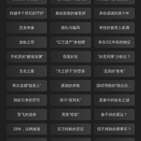
跨越半个世纪的守护
秦始皇陵的修复师
身份成谜的第十年
恐龙奇缘
婚礼与骗局
奇怪的被害人家属
放纵之罪
“亿万遗产”来相赠
来自2亿年前的物证
手机里的“赌海深渊”
双面好友
“好意同乘”少赔点？
无名之案
“天之骄子”的堕落
流浪的“爸爸”
再次追捕“隐形人”
蹊跷的求救
阻碍理赔的“既往症”？
捐款引来的官司
智斗“假局长”
悬案中的姓名之谜
雷飞的选择
黑夜“暗影”
躲不掉的霉运？
28年，法网难逃
百万转账的背后
慌不择路的肇事车？