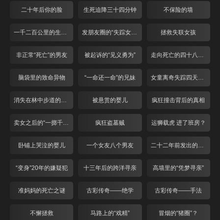
二十年后你的脸
生死迫降三十四分钟
不保险的墙
一千二百公里的生死速递
发朋友圈的“失踪女子”
拯救失联女孩
非正常“死亡”的男友
被起诉的“见义勇为”
走向死亡的四十八小时
脑袋里的致命异物
“一命还一命”的兄妹
女童离奇失踪四天之后
消失在林中步道的女子
被悬赏的婴儿
疯狂撞击背后的真相
卖女之后的“一掷千金”
疯狂盗墓贼
运狮载虎 进了班房？
卧铺上哭泣的婴儿
一个女友八个男友
二十二年前发出的通缉令
“变身”20年的嫌疑犯
十三年后的跨洋寻亲
高墙里的“凭梦寻亲”
准妈妈的死亡之谜
古彩传奇——绝学
古彩传奇——手法
不懈拯救
马路上的“戏精”
冒烟的“猪圈”？