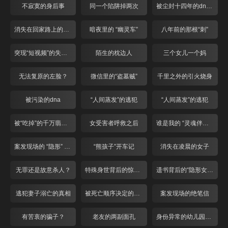
不寂寞的身后事
同一个陷阱掉两次
被尘封十四年的dna密码
消失在回家路上的女子
暗夜里的 “幽灵车”
八年前的那根“刺”
突现“短视频”的失踪女孩
陌生的枕边人
三个女儿一个妈
无法复原的左脸？
微信里的“盗墓贼”
千里之外的引火烧身
被污染的dna
“人间蒸发”的逃犯
“人间蒸发”的逃犯
被“吃掉”的千万翡翠项链
女受害者呼救之后
谁是我的 “灵魂伴侣”？
案发现场的 “隐形” 二十秒
“熊孩子”开车记
消失在凌晨的女子
无罪还是故意杀人？
特殊身世背后的惊天秘密
遗书背后的“隐形女友”
逃犯妻子溺亡的真相
被死亡顺序决定的继承人
案发现场的绝笔信
有苦衷的骗子？
老友的两副面孔
身份异常的幼儿园保安