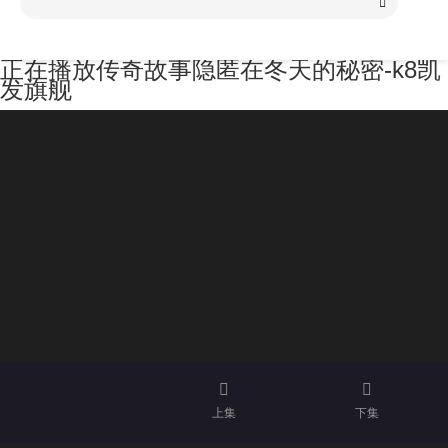
正在播放传奇故事隐匿在冬天的秘密-k8凯
发旗舰
上集
下集