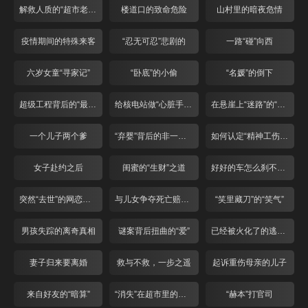
解救人质的“超市老板”
楼道口的致命危险
山村里的暗夜危情
疫情期间的特殊来客
“忍无可忍”悲剧的
一路“碰”向西
六岁女童“寻家记”
“卧底”的小偷
“名媛”的倒下
超级工程背后的“最强大脑”
给核电站做“心脏手术”的人
在悬崖上“迷路”的“驴友”？
一个儿子两个爹
“弃婴”背后的非一般隐情
如何认定“精神工伤”？
女子赴约之后
闺蜜的“生财”之道
好好的车怎么刹不住呢？
突然“去世”的网恋老伴儿
与儿女争夺死亡赔偿金的母亲
“笑里藏刀”的“笑气”
男孩失踪的离奇真相
谜案背后扭曲的“爱”
已经被火化了的逃犯？
妻子归来要离婚
救与不救，一步之遥
起诉重伤母亲的儿子
来自好友的“暗算”
“消失”在超市里的男孩
“赫本”打官司