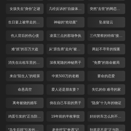
女孩失去“身份”之谜
几经反诉的“自媒体”之争
突然“去世”的网恋老伴儿
生日宴上被带走的寿星
神秘的“抢劫案”
坠崖疑云
伤人背后的伤心债
凌晨三点的那场争执
三代警察的特殊“接力赛”
难“抓”的百万大盗
从“原告席”走向“被告席”
两起不寻常的报案
消失在出租车里的女司机
深夜尾随的神秘男子
“免费”的致命赌局
来自“陌生人”的暗算
中奖500万的老赖
要命的恋爱
命悬高空
爱人还是朋友妻？
失忆的你 难寻的家
离奇被烧的婚车
倒在自己车前的男子
“隐身”十九年的物证
鸡蛋引发的“正当防卫”之争
19年前的半枚掌纹
好好的车怎么刹不住呢？
“马失后蹄”引发的官司
老井挖宝“奇遇”记
到底是不是“正当防卫”？