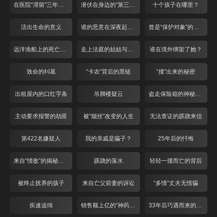
在医院“滞留”三年的孩子
潜伏在身边的“第三人”
十个孩子在哪里？
活出生命的意义
谁的恶意在深夜起火？
曾是“保护对象”的嫌疑人？
远洋渔船上的死亡真相
走上法庭的姑姑与侄儿
谁在境外绑架了她？
致命的纠葛
“卡农”背后的黑链
“撞”出来的秘密
出租屋内的口红字条
吊脚楼疑云
盗走保险箱的神秘女子
主动要求报警的劫匪
被“烟丝”改变的人生
无法查证的蹊跷来信
第422名嫌疑人
我的亲戚是骗子？
25年后的忏悔
来自“情敌”的揭秘电话
蹊跷的落水
轻轻一撞而亡的背后
被终止抚养的孩子
来自亡父前妻的诉讼
“多情”丈夫无情骗
疾速追缉
销售额上亿的“神药”？
33年后巧遇而来的追逃线索