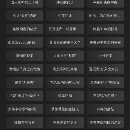
出人意料的二十秒
冲动的代价
午夜街头案中案
令人“失忆”的爱
午夜迷途
司法，为江歌的善行注脚
难以启齿的秘密
百万遗产，邻居继承？
跨越31年的找寻
盗走近200万的银行职员
莫名失踪的肇事犬？
免费评书机里的秘密
博物馆疑案
大山里的“魅影”
小村谜案
警惕孩子身边的危险
意想不到的真相
迟迟无法“入土为安”的受害人
追查“无脸男”
养老院内外的“心墙”
离奇的鞋子“失踪”记
主动“求抓”的劫匪？
保单迷局
不能说的秘密？
为肇事者求情的死者家属
录像带里的嫌疑人
有毒的蘑菇
被撞击的青春
突然消失的男子
离奇失踪的民宿游客