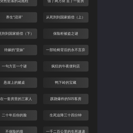
突然坠落的花瓶柱
借了两万块 丢了一套房
养生“沼泽”
从死刑到国家赔偿（上）
死刑到国家赔偿（下）
保险柜被盗之谜
待嫁的“堂妹”
一部轮椅背后的永不言弃
一句方言一个谜
疯狂的午夜便利店
悬崖上的赌桌
鸭下岭的宝藏
住在一套房里的三家人
蹊跷爆炸的505客房
二十年后你的脸
生死迫降三十四分钟
不保险的墙
一千二百公里的生死速递