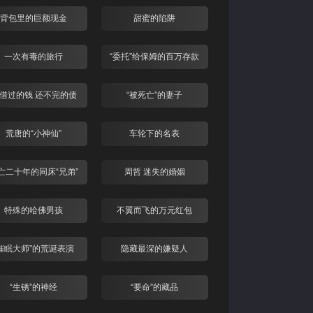
背包里的巨额现金
甜蜜的陷阱
一次有毒的旅行
“委托”给保姆的百万存款
借过的钱 还不完的债
“被死亡”的妻子
荒唐的“小神仙”
车轮下的名表
亡二十年的同床“兄弟”
周哲 迷失的婚姻
特殊的哈佛男孩
不翼而飞的万元红包
“催眠大师”的荒诞表演
隐藏最深的嫌疑人
“生锈”的神经
“要命”的藏品