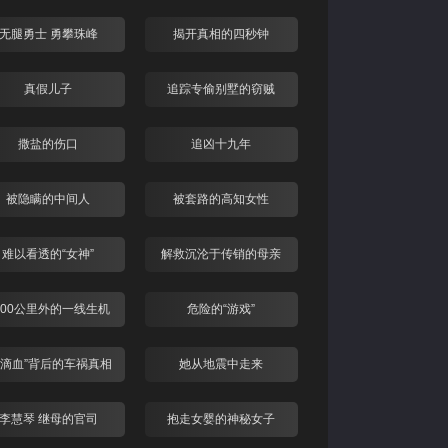
无腿勇士 勇攀珠峰
揭开真相的四秒钟
真假儿子
追踪专偷别墅的窃贼
撒盐的伤口
追凶十九年
被隐瞒的中间人
被套路的高知女性
难以看透的“女神”
解救沉沦于传销的母亲
600公里外的一线生机
危险的“游戏”
三滴血”背后的车祸真相
她从地震中走来
李慧琴 继母的官司
抱走女婴的神秘女子