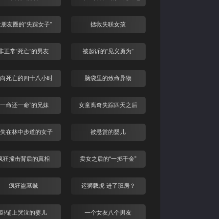
发朋友圈的“失踪女子”
拯救失联女孩
非正常“死亡”的男友
被起诉的“见义勇为”
走向死亡的四十八小时
脑袋里的致命异物
“一命还一命”的兄妹
女童离奇失踪四天之后
消失在林中步道的女子
被悬赏的婴儿
疯狂撞击背后的真相
卖女之后的“一掷千金”
疯狂盗墓贼
运狮载虎 进了班房？
卧铺上哭泣的婴儿
一个女友八个男友