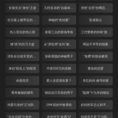
女孩失去“身份”之谜
几经反诉的“自媒体”之争
突然“去世”的网恋老伴儿
生日宴上被带走的寿星
神秘的“抢劫案”
坠崖疑云
伤人背后的伤心债
凌晨三点的那场争执
三代警察的特殊“接力赛”
难“抓”的百万大盗
从“原告席”走向“被告席”
两起不寻常的报案
消失在出租车里的女司机
深夜尾随的神秘男子
“免费”的致命赌局
来自“陌生人”的暗算
中奖500万的老赖
要命的恋爱
命悬高空
爱人还是朋友妻？
失忆的你 难寻的家
离奇被烧的婚车
倒在自己车前的男子
“隐身”十九年的物证
鸡蛋引发的“正当防卫”之争
19年前的半枚掌纹
好好的车怎么刹不住呢？
“马失后蹄”引发的官司
老井挖宝“奇遇”记
到底是不是“正当防卫”？