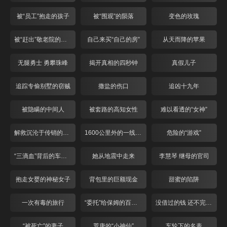
被“员工”抱走的孩子
被“围观”的陨落
变色的玫瑰
被“赶出”敬老院的老人
自己来买“自己的房”
从天而降的苹果
无腿勇士 勇攀珠峰
揭开真相的四秒钟
真假儿子
追踪专偷别墅的窃贼
撒盐的伤口
追凶十九年
被隐瞒的中间人
被套路的高知女性
难以看透的“女神”
解救沉沦于传销的母亲
1600公里外的一线生机
危险的“游戏”
“三滴血”背后的车祸真相
她从地震中走来
李慧琴 继母的官司
抱走女婴的神秘女子
背包里的巨额现金
甜蜜的陷阱
一次有毒的旅行
“委托”给保姆的百万存款
没借过的钱 还不完的债
“被死亡”的妻子
荒唐的“小神仙”
车轮下的名表