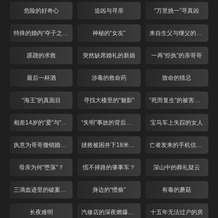
危险的好奇心
追凶与寻亲
“万里挑一”寻真凶
特殊的婚内“夺子之战”
神秘的“女友”
来自生父与继父的假意真情
蹊跷的求救
突然缺席婚礼的新娘
一再“拒执”的亲哥哥
最后一杯酒
涉毒的救命药
致命的猜忌
“海王”的真面目
寻找大楼里的“魅影”
“死而复生”的被害人？
相差14岁的“爱”与“痛”
“失明”事故的背后玄机
宝马车上失踪的女人
执意为哥哥撤销婚姻的妹妹
拯救被困井下18米的女童
亡者发来的手机信息？
母亲为何“堕落”？
慌不择路的肇事车？
深山中的葬礼疑云
三滴血迹里的破案线索
身边的“惯偷”
有毒的蘑菇
长夜难明
汽修店的深夜燃爆之惑
十五年无法过户的房