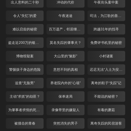
出人意料的二十秒
冲动的代价
午夜街头案中案
令人“失忆”的爱
午夜迷途
司法，为江歌的善行注脚
难以启齿的秘密
百万遗产，邻居继承？
跨越31年的找寻
盗走近200万的银行职员
莫名失踪的肇事犬？
免费评书机里的秘密
博物馆疑案
大山里的“魅影”
小村谜案
警惕孩子身边的危险
意想不到的真相
迟迟无法“入土为安”的受害人
追查“无脸男”
养老院内外的“心墙”
离奇的鞋子“失踪”记
主动“求抓”的劫匪？
保单迷局
不能说的秘密？
为肇事者求情的死者家属
录像带里的嫌疑人
有毒的蘑菇
被撞击的青春
突然消失的男子
离奇失踪的民宿游客