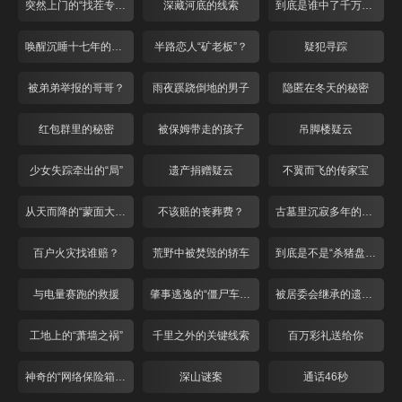
突然上门的“找茬专业户”
深藏河底的线索
到底是谁中了千万大奖？
唤醒沉睡十七年的物证
半路恋人“矿老板”？
疑犯寻踪
被弟弟举报的哥哥？
雨夜蹊跷倒地的男子
隐匿在冬天的秘密
红包群里的秘密
被保姆带走的孩子
吊脚楼疑云
少女失踪牵出的“局”
遗产捐赠疑云
不翼而飞的传家宝
从天而降的“蒙面大盗”
不该赔的丧葬费？
古墓里沉寂多年的秘密
百户火灾找谁赔？
荒野中被焚毁的轿车
到底是不是“杀猪盘”？
与电量赛跑的救援
肇事逃逸的“僵尸车”？
被居委会继承的遗产？
工地上的“萧墙之祸”
千里之外的关键线索
百万彩礼送给你
神奇的“网络保险箱”？
深山谜案
通话46秒