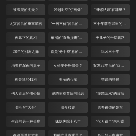
被绑架的丈夫？
跨越时空的“画像”
“田螺姑娘”在哪里？
火灾背后的重重谎言
“一房三价”背后的阴阳合同
三十年前卷宗里的隐密线索
夜幕下的真相
车祸的“直角撞击”之谜
干儿子的千层套路
28年的别离之痛
都是“分手费”惹的祸？
缉凶三十年
消失在深夜的妻子
女婿要分赔偿金？
案发22年后的“双重收获”
机关算尽41秒
美丽的心魔
错误的抉择
伤人背后的伤心债
蹊跷车祸背后的谎言
“蹊跷落水”的背后
骨折的“大哥”
暗夜歧途
离奇被烧的婚车
生命的另一种长度
妹妹失踪十八年
“亿万遗产”来相赠
夺路而逃的丈夫
我的女儿在哪里？
冬日疑云案中案