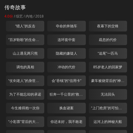
传奇故事
4.0分
/
综艺
/
内地
/
2018
“猎人”的反击
夺命的奔驰车
夜幕下的交锋
“百岁盼盼”的生命传奇
连环套中套
疏忽的代价
山上遇见两只熊
隐藏的嫌疑人
“追尾”一匹马
调包的真相
冲动的代价
85岁老人的回家梦
“仗剑老人”的身世之谜
会“吞钱”的“信用卡”
豪车被烧背后的“神秘女子”
为了不能忘却的承诺
狂奔一千公里的“救命长跑”
无法回头
今生难得抱一次你
换血谜案
“上门抢房”的可怕危机
“小彩票”背后的大陷阱
你还未好，我不敢老
运河上的神秘大船