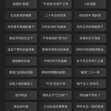
组团的“新娘”
“不差钱”的房产之争
小村谜案
红包群里的秘密
二十年后的苦果
你的房本 我的房
突然要求离婚的妻子
几经反诉的“自媒体”之争
消失五年的神秘男子
紧急寻找轻生女子
不容颠倒的“黑与白”
发霉的百万现金
谋划了两年的盗窃案
蹊跷车祸背后的真相
2900万的保险理赔金
被阻断的归途
中奖500万的老赖
女子非正常死亡之谜
楼道口的致命危险
绕地球两圈的秘密追查
“蒙面”二十一年
深夜入侵的蒙面人
“不信”后的不幸
“能干女人”的弥天大谎
遗书风波
我的儿子“已注销”？
我的骗子男友？
致命的纠葛
主动自首的肇事者
四年未见一面的真相