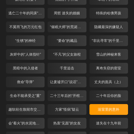
逃亡二十年的同床“兄弟”
周哲 迷失的婚姻
特殊的哈佛男孩
不翼而飞的万元红包
“催眠大师”的荒诞表演
隐藏最深的嫌疑人
“生锈”的神经
“要命”的藏品
“非比寻常”的千里追机
灰烬中的“人体指针”
“不凡”的父女旅程
雪山的神秘来客
黑暗中的入侵者
千里追击
离奇失窃的密室
救命“导弹”
让废墟开口“说话”的人
丈夫的面具（上）
生命不能承受之“重”
二十三年后的“开棺寻亲”
二十年后你的脸
越轨轻生致闹市交通瘫痪
方家“怪病”疑云
浴室里的意外
会“着火”的水泥地面？
热衷“见面”的女友
迷失在十九年前