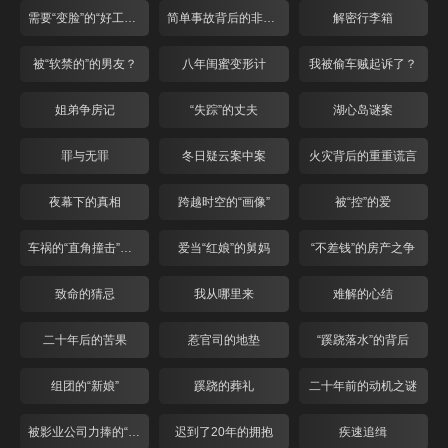
需要“变脸”的“好工作”？
简单事故背后的非常隐情
解密行李箱
被“软禁的”的男友？
八年闺蜜变形计
我被偷车贼起诉了？
姐弟争房记
“失踪”的丈夫
湖心岛谜案
罪与无罪
冬日疑云案中案
火灾背后的重重谎言
夜幕下的真相
跨越时空的“画像”
被“控”的爱
车祸的“直角撞击”之谜
爱当“红娘”的舅妈
“不差钱”的房产之争
致命的猜忌
我从哪里来
难解的心结
二十年后的苦果
惹官司的地垫
“蹊跷落水”的背后
组团的“新娘”
蹊跷的葬礼
二十年前的动机之谜
被影业公司力捧的“国学大师”
迟到了20年的拥抱
疾速追缉