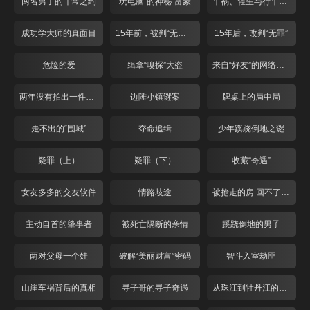
两名男子的非常之约
“玩电脑”的神秘“富豪”
车祸、轻生与行车记录仪
成功学大师的真面目
15年前，被判“无期”的少年
15年后，改判“无罪”
危险的爱
缉拿“嗅探”大盗
来自“好友”的网络求助
两年没有拍出一件藏品的拍卖公司
边陲小镇谜案
牌桌上的局中局
走不出的“围城”
夺命追缉
少年蹊跷倒地之谜
疑罪（上）
疑罪（下）
收藏“奇遇”
女友多多的交友软件
情路歧途
被抢走的房 回不了的家
主动自首的肇事者
被死亡隔断的亲情
蹊跷倒地的男子
两对父母一个娃
破解“美丽财富”密码
智斗入室劫匪
山崖车祸背后的真相
寻子哥的寻子奇遇
从珠江到牡丹江的联合追捕