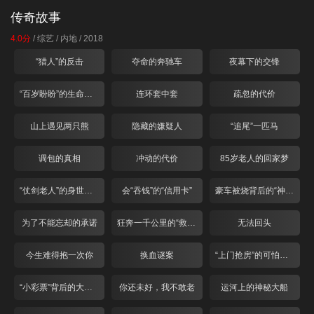
传奇故事
4.0分
/
综艺
/
内地
/
2018
“猎人”的反击
夺命的奔驰车
夜幕下的交锋
“百岁盼盼”的生命传奇
连环套中套
疏忽的代价
山上遇见两只熊
隐藏的嫌疑人
“追尾”一匹马
调包的真相
冲动的代价
85岁老人的回家梦
“仗剑老人”的身世之谜
会“吞钱”的“信用卡”
豪车被烧背后的“神秘女子”
为了不能忘却的承诺
狂奔一千公里的“救命长跑”
无法回头
今生难得抱一次你
换血谜案
“上门抢房”的可怕危机
“小彩票”背后的大陷阱
你还未好，我不敢老
运河上的神秘大船