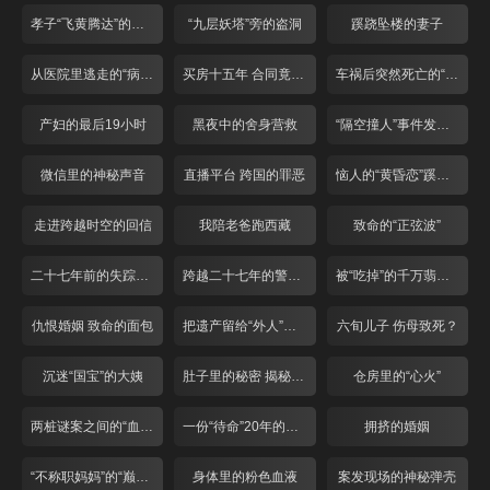
孝子“飞黄腾达”的背后
“九层妖塔”旁的盗洞
蹊跷坠楼的妻子
从医院里逃走的“病人”
买房十五年 合同竟无效？
车祸后突然死亡的“轻微”伤者
产妇的最后19小时
黑夜中的舍身营救
“隔空撞人”事件发生之后
微信里的神秘声音
直播平台 跨国的罪恶
恼人的“黄昏恋”蹊跷的诈骗案
走进跨越时空的回信
我陪老爸跑西藏
致命的“正弦波”
二十七年前的失踪疑云
跨越二十七年的警察父子“接力赛”
被“吃掉”的千万翡翠项链
仇恨婚姻 致命的面包
把遗产留给“外人”的老教授
六旬儿子 伤母致死？
沉迷“国宝”的大姨
肚子里的秘密 揭秘人体藏毒
仓房里的“心火”
两桩谜案之间的“血缘”秘密
一份“待命”20年的嫌犯dna
拥挤的婚姻
“不称职妈妈”的“巅峰逆袭”
身体里的粉色血液
案发现场的神秘弹壳