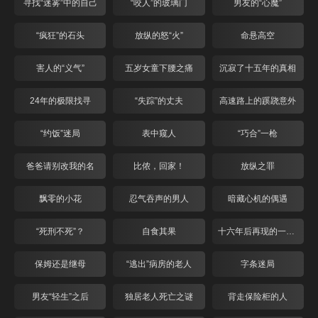
寻找“迷雾”中的自己
“咬人”的玻璃门
男友的“心魔”
“疯狂”的石头
放纵的怒“火”
命悬高空
害人的“义气”
五岁女童下腰之痛
沉寂了十五年的真相
24年的极限找寻
“失踪”的丈夫
高速路上的蹊跷意外
“约饭”迷局
表中窥人
“巧合”一枪
爸爸请别改我的名
比侬，回家！
放纵之罪
飘零的小花
忍气吞声的男人
暗藏心机的偶遇
“死刑不死”？
自食其果
十六年后再现的一枚烟蒂
保姆还是继母
“逃出”病房的老人
字条迷局
男友“轻生”之后
独居老人死亡之谜
背走保险柜的人