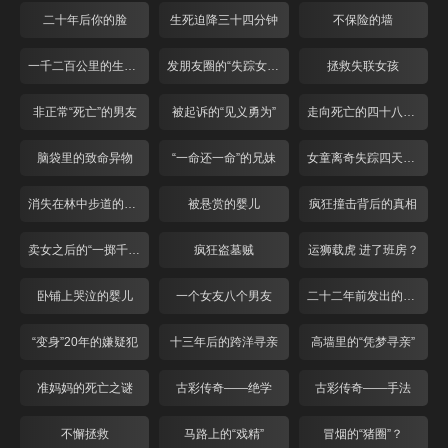
二十年后你的脸
生死迫降三十四分钟
不保险的墙
一千二百公里的生死速递
发朋友圈的“失踪女子”
拯救失联女孩
非正常“死亡”的男友
被起诉的“见义勇为”
走向死亡的四十八小时
脑袋里的致命异物
“一命还一命”的兄妹
女童离奇失踪四天之后
消失在林中步道的女子
被悬赏的婴儿
疯狂撞击背后的真相
卖女之后的“一掷千金”
疯狂盗墓贼
运狮载虎 进了班房？
卧铺上哭泣的婴儿
一个女友八个男友
二十二年前发出的通缉令
“变身”20年的嫌疑犯
十三年后的跨洋寻亲
高墙里的“凭梦寻亲”
准妈妈的死亡之谜
古彩传奇——绝学
古彩传奇——手法
不懈拯救
马路上的“戏精”
冒烟的“猪圈”？