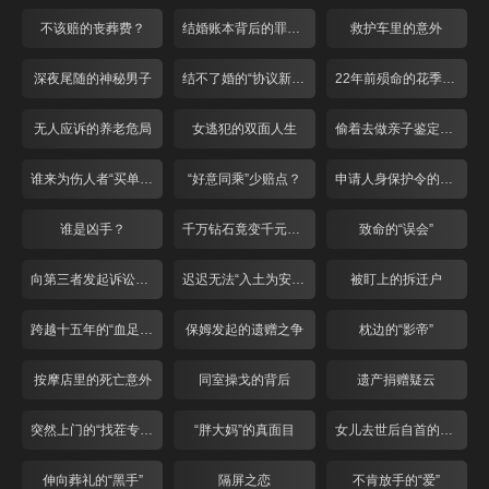
不该赔的丧葬费？
结婚账本背后的罪与仇
救护车里的意外
深夜尾随的神秘男子
结不了婚的“协议新娘”
22年前殒命的花季少女
无人应诉的养老危局
女逃犯的双面人生
偷着去做亲子鉴定的丈夫
谁来为伤人者“买单”？
“好意同乘”少赔点？
申请人身保护令的丈夫
谁是凶手？
千万钻石竟变千元石头？
致命的“误会”
向第三者发起诉讼的妻子
迟迟无法“入土为安”的受害人
被盯上的拆迁户
跨越十五年的“血足印”之谜
保姆发起的遗赠之争
枕边的“影帝”
按摩店里的死亡意外
同室操戈的背后
遗产捐赠疑云
突然上门的“找茬专业户”
“胖大妈”的真面目
女儿去世后自首的父亲
伸向葬礼的“黑手”
隔屏之恋
不肯放手的“爱”