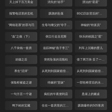
天上掉下百万美金
消失的“凶手”
漂泊的“星星”
报警电话里的玄机
蹊跷的坠落
80亿巨款背后的“疯狂陷阱”
“网络彩票”的罪与罚
生母与继父的“夺子战”
神秘的“特派员”
“血”之殇（下）
倒立行走吉尼斯
快乐的校园之“星”
八千块钱一套房
追踪神秘“燕子李三”
列车上沉睡的婴儿
劝烟之后
突然坠落的花瓶柱
借了两万块 丢了一套房
养生“沼泽”
从死刑到国家赔偿（上）
从死刑到国家赔偿（下）
保险柜被盗之谜
待嫁的“堂妹”
一部轮椅背后的永不言弃
一句方言一个谜
疯狂的午夜便利店
悬崖上的赌桌
鸭下岭的宝藏
住在一套房里的三家人
蹊跷爆炸的505客房