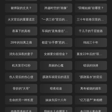
被绑架的丈夫？
跨越时空的“画像”
“田螺姑娘”在哪里？
火灾背后的重重谎言
“一房三价”背后的阴阳合同
三十年前卷宗里的隐密线索
夜幕下的真相
车祸的“直角撞击”之谜
干儿子的千层套路
28年的别离之痛
都是“分手费”惹的祸？
缉凶三十年
消失在深夜的妻子
女婿要分赔偿金？
案发22年后的“双重收获”
机关算尽41秒
美丽的心魔
错误的抉择
伤人背后的伤心债
蹊跷车祸背后的谎言
“蹊跷落水”的背后
骨折的“大哥”
暗夜歧途
离奇被烧的婚车
生命的另一种长度
妹妹失踪十八年
“亿万遗产”来相赠
夺路而逃的丈夫
我的女儿在哪里？
冬日疑云案中案