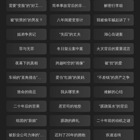
需要“变脸”的“好工作”？
简单事故背后的非常隐情
解密行李箱
被“软禁的”的男友？
八年闺蜜变形计
我被偷车贼起诉了？
姐弟争房记
“失踪”的丈夫
湖心岛谜案
罪与无罪
冬日疑云案中案
火灾背后的重重谎言
夜幕下的真相
跨越时空的“画像”
被“控”的爱
车祸的“直角撞击”之谜
爱当“红娘”的舅妈
“不差钱”的房产之争
致命的猜忌
我从哪里来
难解的心结
二十年后的苦果
惹官司的地垫
“蹊跷落水”的背后
组团的“新娘”
蹊跷的葬礼
二十年前的动机之谜
被影业公司力捧的“国学大师”
迟到了20年的拥抱
疾速追缉