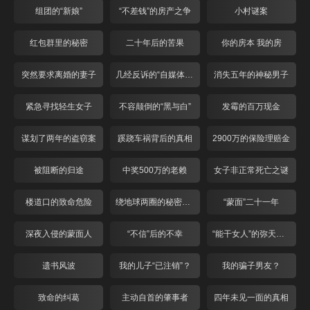
组团的“新娘”
“不差钱”的房产之争
小村谜案
红包群里的秘密
二十年后的苦果
你的房本 我的房
突然要求离婚的妻子
几经反诉的“自媒体”之争
消失五年的神秘男子
紧急寻找轻生女子
不容颠倒的“黑与白”
发霉的百万现金
谋划了两年的盗窃案
蹊跷车祸背后的真相
2900万的保险理赔金
被阻断的归途
中奖500万的老赖
女子非正常死亡之谜
楼道口的致命危险
绕地球两圈的秘密追查
“蒙面”二十一年
深夜入侵的蒙面人
“不信”后的不幸
“能干女人”的弥天大谎
遗书风波
我的儿子“已注销”？
我的骗子男友？
致命的纠葛
主动自首的肇事者
四年未见一面的真相