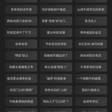
老母亲的连环债
完好保险箱中被盗的三百万财物
山崖车祸背后的真相
两枚鸡蛋引发的38万索赔
需要“变脸”的“好工作”？
查无此人
到底是谁中了千万大奖？
窗台外的深渊
离奇被盗的金店
保单迷局
手机背后的罪犯
失忆的你 难寻的家
“绑架”疑云
我被偷车贼起诉了
致命的陌生电话
练舞女童瘫痪之争
再次追捕“隐形人”
不易察觉的涟漪
被居委会继承的遗产？
“越界”的报案者
一个细胞中的破案密码
邻居门口的“眼睛”
突然失踪的“上线”
我的六婚老太
与电量赛跑的救援
我的儿子“已注销”？
姐弟争房记