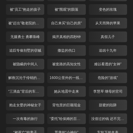
被“员工”抱走的孩子
被“围观”的陨落
变色的玫瑰
被“赶出”敬老院的老人
自己来买“自己的房”
从天而降的苹果
无腿勇士 勇攀珠峰
揭开真相的四秒钟
真假儿子
追踪专偷别墅的窃贼
撒盐的伤口
追凶十九年
被隐瞒的中间人
被套路的高知女性
难以看透的“女神”
解救沉沦于传销的母亲
1600公里外的一线生机
危险的“游戏”
“三滴血”背后的车祸真相
她从地震中走来
李慧琴 继母的官司
抱走女婴的神秘女子
背包里的巨额现金
甜蜜的陷阱
一次有毒的旅行
“委托”给保姆的百万存款
没借过的钱 还不完的债
“被死亡”的妻子
荒唐的“小神仙”
车轮下的名表