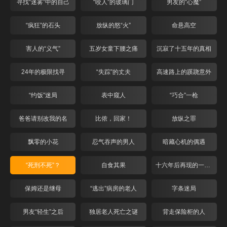
寻找“迷雾”中的自己
“咬人”的玻璃门
男友的“心魔”
“疯狂”的石头
放纵的怒“火”
命悬高空
害人的“义气”
五岁女童下腰之痛
沉寂了十五年的真相
24年的极限找寻
“失踪”的丈夫
高速路上的蹊跷意外
“约饭”迷局
表中窥人
“巧合”一枪
爸爸请别改我的名
比侬，回家！
放纵之罪
飘零的小花
忍气吞声的男人
暗藏心机的偶遇
“死刑不死”？
自食其果
十六年后再现的一枚烟蒂
保姆还是继母
“逃出”病房的老人
字条迷局
男友“轻生”之后
独居老人死亡之谜
背走保险柜的人