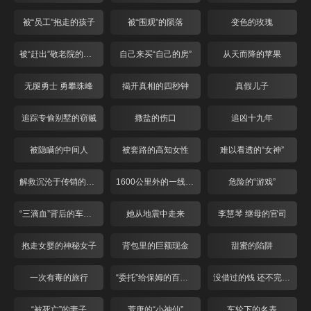
被“员工”抱走的孩子
被“围观”的陨落
变色的玫瑰
被“赶出”敬老院的老人
自己来买“自己的房”
从天而降的苹果
无腿勇士 勇攀珠峰
揭开真相的四秒钟
真假儿子
追踪专偷别墅的窃贼
撒盐的伤口
追凶十九年
被隐瞒的中间人
被套路的高知女性
难以看透的“女神”
解救沉沦于传销的母亲
1600公里外的一线生机
危险的“游戏”
“三滴血”背后的车祸真相
她从地震中走来
李慧琴 继母的官司
抱走女婴的神秘女子
背包里的巨额现金
甜蜜的陷阱
一次有毒的旅行
“委托”给保姆的百万存款
没借过的钱 还不完的债
“被死亡”的妻子
荒唐的“小神仙”
车轮下的名表