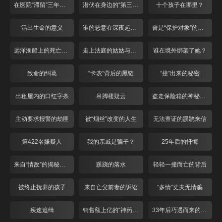
在医院“滞留”三年的孩子
潜伏在身边的“第三人”
十个孩子在哪里？
活出生命的意义
谁的恶意在深夜起火？
曾是“保护对象”的嫌疑人？
远洋渔船上的死亡真相
走上法庭的姑姑与侄儿
谁在境外绑架了她？
致命的纠葛
“卡农”背后的黑链
“撞”出来的秘密
出租屋内的口红字条
吊脚楼疑云
盗走保险箱的神秘女子
主动要求报警的劫匪
被“烟丝”改变的人生
无法查证的蹊跷来信
第422名嫌疑人
我的亲戚是骗子？
25年后的忏悔
来自“情敌”的揭秘电话
蹊跷的落水
轻轻一撞而亡的背后
被终止抚养的孩子
来自亡父前妻的诉讼
“多情”丈夫无情骗
疾速追缉
销售额上亿的“神药”？
33年后巧遇而来的追逃线索