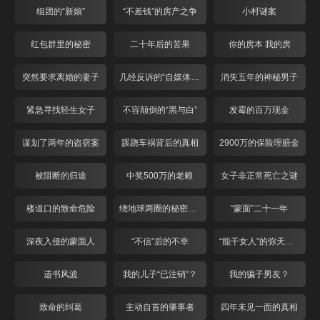
组团的“新娘”
“不差钱”的房产之争
小村谜案
红包群里的秘密
二十年后的苦果
你的房本 我的房
突然要求离婚的妻子
几经反诉的“自媒体”之争
消失五年的神秘男子
紧急寻找轻生女子
不容颠倒的“黑与白”
发霉的百万现金
谋划了两年的盗窃案
蹊跷车祸背后的真相
2900万的保险理赔金
被阻断的归途
中奖500万的老赖
女子非正常死亡之谜
楼道口的致命危险
绕地球两圈的秘密追查
“蒙面”二十一年
深夜入侵的蒙面人
“不信”后的不幸
“能干女人”的弥天大谎
遗书风波
我的儿子“已注销”？
我的骗子男友？
致命的纠葛
主动自首的肇事者
四年未见一面的真相