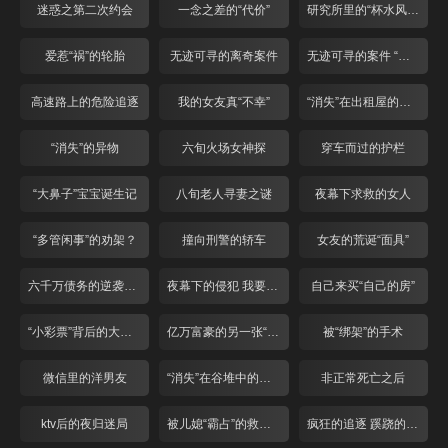
迷惑之第二次约会
一念之差的“代价”
研究所里的“杯水风波”
爱惹“祸”的轮胎
无迹可寻的离奇案件
无迹可寻的案件 “微光”寻影
高速路上的危险追逐
我的女友真“不幸”
“消失”在出租屋的男青年
“消失”的异物
六旬火场女神探
穿车而过的护栏
“大鼻子”宝宝诞生记
八旬老人寻妻之谜
夜幕下求救的女人
“多管闲事”的劝架？
撞向刑警的轿车
女友的荒诞“面具”
六千万债务的逆袭之路
夜幕下的侵犯 我要报警
自己来买“自己的房”
“小彩票”背后的大陷阱
亿万富豪的另一张“脸”
被“绑架”的手术
微信里的洋男友
“消失”在谷堆中的百万现金
非正常死亡之后
ktv后的夜归迷局
被儿媳“霸占”的救命房？
疯狂的追逐 蹊跷的车祸