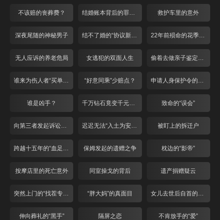
不该赔的丧葬费？
结婚账本背后的罪与仇
救护车里的意外
深夜尾随的神秘男子
结不了婚的“协议新娘”
22年前殒命的花季少女
无人应诉的养老危局
女逃犯的双面人生
偷着去做亲子鉴定的丈夫
谁来为伤人者“买单”？
“好意同乘”少赔点？
申请人身保护令的丈夫
谁是凶手？
千万钻石竟变千元石头？
致命的“误会”
向第三者发起诉讼的妻子
迟迟无法“入土为安”的受害人
被盯上的拆迁户
跨越十五年的“血足印”之谜
保姆发起的遗赠之争
枕边的“影帝”
按摩店里的死亡意外
同室操戈的背后
遗产捐赠疑云
突然上门的“找茬专业户”
“胖大妈”的真面目
女儿去世后自首的父亲
伸向葬礼的“黑手”
隔屏之恋
不肯放手的“爱”