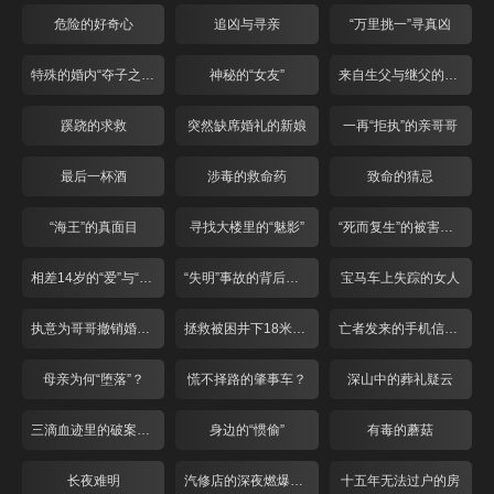
危险的好奇心
追凶与寻亲
“万里挑一”寻真凶
特殊的婚内“夺子之战”
神秘的“女友”
来自生父与继父的假意真情
蹊跷的求救
突然缺席婚礼的新娘
一再“拒执”的亲哥哥
最后一杯酒
涉毒的救命药
致命的猜忌
“海王”的真面目
寻找大楼里的“魅影”
“死而复生”的被害人？
相差14岁的“爱”与“痛”
“失明”事故的背后玄机
宝马车上失踪的女人
执意为哥哥撤销婚姻的妹妹
拯救被困井下18米的女童
亡者发来的手机信息？
母亲为何“堕落”？
慌不择路的肇事车？
深山中的葬礼疑云
三滴血迹里的破案线索
身边的“惯偷”
有毒的蘑菇
长夜难明
汽修店的深夜燃爆之惑
十五年无法过户的房