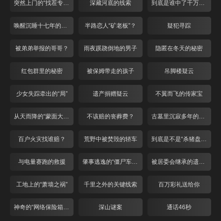
突然上门的“找茬专业户”
深藏河底的线索
到底是谁中了千万大奖？
唤醒沉睡十七年的物证
半路恋人“矿老板”？
疑犯寻踪
被弟弟举报的哥哥？
雨夜蹊跷倒地的男子
隐匿在冬天的秘密
红包群里的秘密
被保姆带走的孩子
吊脚楼疑云
少女失踪牵出的“局”
遗产捐赠疑云
不翼而飞的传家宝
从天而降的“蒙面大盗”
不该赔的丧葬费？
古墓里沉寂多年的秘密
百户火灾找谁赔？
荒野中被焚毁的轿车
到底是不是“杀猪盘”？
与电量赛跑的救援
肇事逃逸的“僵尸车”？
被居委会继承的遗产？
工地上的“萧墙之祸”
千里之外的关键线索
百万彩礼送给你
神奇的“网络保险箱”？
深山谜案
通话46秒