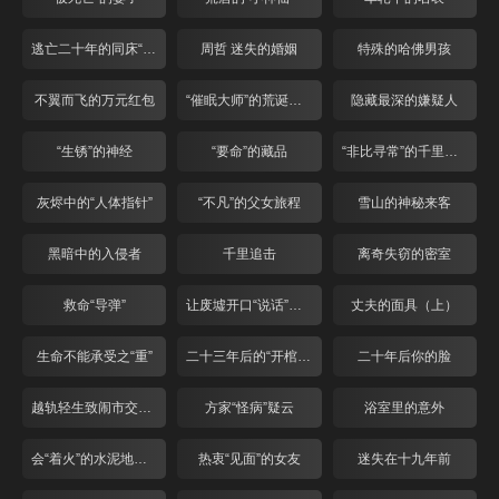
逃亡二十年的同床“兄弟”
周哲 迷失的婚姻
特殊的哈佛男孩
不翼而飞的万元红包
“催眠大师”的荒诞表演
隐藏最深的嫌疑人
“生锈”的神经
“要命”的藏品
“非比寻常”的千里追机
灰烬中的“人体指针”
“不凡”的父女旅程
雪山的神秘来客
黑暗中的入侵者
千里追击
离奇失窃的密室
救命“导弹”
让废墟开口“说话”的人
丈夫的面具（上）
生命不能承受之“重”
二十三年后的“开棺寻亲”
二十年后你的脸
越轨轻生致闹市交通瘫痪
方家“怪病”疑云
浴室里的意外
会“着火”的水泥地面？
热衷“见面”的女友
迷失在十九年前