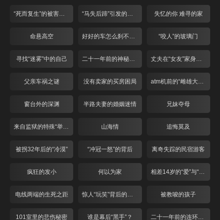
“死而复生”的被害人？
“马失后蹄”引发的官司
失忆的你 难寻的家
命悬高空
好好的车怎么刹不住呢？
“咬人”的玻璃门
寻找“迷雾”中的自己
二十一年前的神秘面包车
丈夫在“女友”家身亡之后
父亲车祸之谜
没有卖家的买房困局
atm机前的“雌雄大盗”？
窗台外的深渊
半路夫妻的婚姻迷情
兄妹夺母
来自监狱的特殊“举报”
山海情
追悔莫及
被拐32年后的“冷漠”
“冲冠一怒”的背后
离奇失踪的民宿游客
疯狂的发小
何以为家
相差14岁的“爱”与“痛”
电线两端的生死之距
惊人“玩笑”背后的真相
被教唆的孩子
101室里的悲伤秘密
谁是幕后“黑手”？
二十一年前的连环谜案