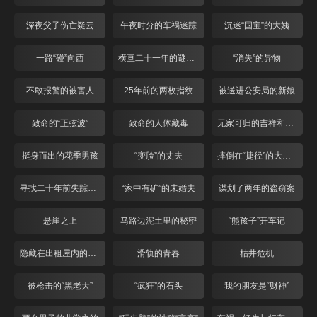
深夜父子伤亡疑云
午夜时分的车祸迷踪
沉迷“国宝”的大姨
一路“碰”向西
横亘二十一年的谜团与心结
“消失”的异物
不敢报警的被害人
25年前的两枚指纹
被送进公安局的新娘
致命的“正弦波”
致命的人体藏毒
无家可归的吉祥和如意
挺身而出的花季男孩
“变脸”的丈夫
摔倒在“捷径”的大学生
寻找二十年前失踪的两名男孩
“家中有矿”的未婚夫
谋划了两年的盗窃案
悬崖之上
马路边泥土里的秘密
“熊孩子”开车记
隐藏在出租屋内的另一双“眼睛”
滑轨的青春
枯井危机
被枪击的“黑老大”
“疯狂”的石头
我的朋友是“财神”