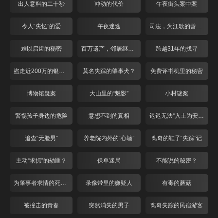
出人意料的二十秒
冲动的代价
午夜街头案中案
令人“失忆”的爱
午夜迷途
司法，为江歌的善行注脚
难以启齿的秘密
百万遗产，邻居继承？
跨越31年的找寻
盗走近200万的银行职员
莫名失踪的肇事犬？
免费评书机里的秘密
博物馆疑案
大山里的“魅影”
小村谜案
警惕孩子身边的危险
意想不到的真相
迟迟无法“入土为安”的受害人
追查“无脸男”
养老院内外的“心墙”
离奇的鞋子“失踪”记
主动“求抓”的劫匪？
保单迷局
不能说的秘密？
为肇事者求情的死者家属
录像带里的嫌疑人
有毒的蘑菇
被撞击的青春
突然消失的男子
离奇失踪的民宿游客