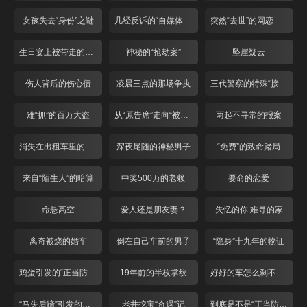
女孩失去“身份”之谜
几经反诉的“自媒体”之争
突然“去世”的网恋老伴儿
生日宴上被带走的寿星
神秘的“抢劫案”
坠崖疑云
伤人背后的伤心债
凌晨三点的那场争执
三代警察的特殊“接力赛”
难“抓”的百万大盗
从“原告席”走向“被告席”
两起不寻常的报案
消失在出租车里的女司机
深夜尾随的神秘男子
“免费”的致命赌局
来自“陌生人”的暗算
中奖500万的老赖
要命的恋爱
命悬高空
爱人还是朋友妻？
失忆的你 难寻的家
离奇被烧的婚车
倒在自己车前的男子
“隐身”十九年的物证
鸡蛋引发的“正当防卫”之争
19年前的半枚掌纹
好好的车怎么刹不住呢？
“马失后蹄”引发的官司
老井挖宝“奇遇”记
到底是不是“正当防卫”？