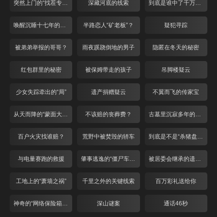
突然上门的“找茬专业户”
深藏河底的线索
到底是谁中了千万大奖？
唤醒沉睡十七年的物证
半路恋人“矿老板”？
疑犯寻踪
被弟弟举报的哥哥？
雨夜蹊跷倒地的男子
隐匿在冬天的秘密
红包群里的秘密
被保姆带走的孩子
吊脚楼疑云
少女失踪牵出的“局”
遗产捐赠疑云
不翼而飞的传家宝
从天而降的“蒙面大盗”
不该赔的丧葬费？
古墓里沉寂多年的秘密
百户火灾找谁赔？
荒野中被焚毁的轿车
到底是不是“杀猪盘”？
与电量赛跑的救援
肇事逃逸的“僵尸车”？
被居委会继承的遗产？
工地上的“萧墙之祸”
千里之外的关键线索
百万彩礼送给你
神奇的“网络保险箱”？
深山谜案
通话46秒