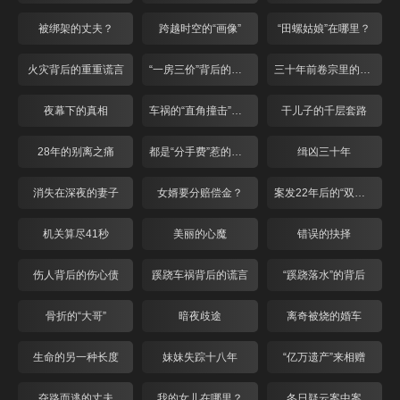
被绑架的丈夫？
跨越时空的“画像”
“田螺姑娘”在哪里？
火灾背后的重重谎言
“一房三价”背后的阴阳合同
三十年前卷宗里的隐密线索
夜幕下的真相
车祸的“直角撞击”之谜
干儿子的千层套路
28年的别离之痛
都是“分手费”惹的祸？
缉凶三十年
消失在深夜的妻子
女婿要分赔偿金？
案发22年后的“双重收获”
机关算尽41秒
美丽的心魔
错误的抉择
伤人背后的伤心债
蹊跷车祸背后的谎言
“蹊跷落水”的背后
骨折的“大哥”
暗夜歧途
离奇被烧的婚车
生命的另一种长度
妹妹失踪十八年
“亿万遗产”来相赠
夺路而逃的丈夫
我的女儿在哪里？
冬日疑云案中案