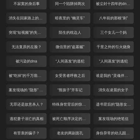
不寂寞的身后事
同一个陷阱掉两次
被尘封十四年的dna密码
消失在回家路上的女子
暗夜里的 “幽灵车”
八年前的那根“刺”
突现“短视频”的失踪女孩
陌生的枕边人
三个女儿一个妈
无法复原的左脸？
微信里的“盗墓贼”
千里之外的引火烧身
被污染的dna
“人间蒸发”的逃犯
“人间蒸发”的逃犯
被“吃掉”的千万翡翠项链
女受害者呼救之后
谁是我的 “灵魂伴侣”？
案发现场的 “隐形” 二十秒
“熊孩子”开车记
消失在凌晨的女子
无罪还是故意杀人？
特殊身世背后的惊天秘密
遗书背后的“隐形女友”
逃犯妻子溺亡的真相
被死亡顺序决定的继承人
案发现场的绝笔信
有苦衷的骗子？
老友的两副面孔
身份异常的幼儿园保安