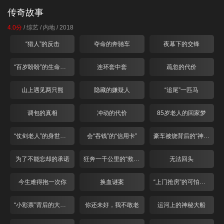
传奇故事
4.0分
/
综艺
/
内地
/
2018
“猎人”的反击
夺命的奔驰车
夜幕下的交锋
“百岁盼盼”的生命传奇
连环套中套
疏忽的代价
山上遇见两只熊
隐藏的嫌疑人
“追尾”一匹马
调包的真相
冲动的代价
85岁老人的回家梦
“仗剑老人”的身世之谜
会“吞钱”的“信用卡”
豪车被烧背后的“神秘女子”
为了不能忘却的承诺
狂奔一千公里的“救命长跑”
无法回头
今生难得抱一次你
换血谜案
“上门抢房”的可怕危机
“小彩票”背后的大陷阱
你还未好，我不敢老
运河上的神秘大船