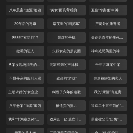
八年悬案 “血源”追凶
“美女”面具背后的大毒枭
五位“命案犯”申诉二十年
20年后的再审
暗夜里的“幽灵车”
产房外的贩毒者
失联的“女幼师”？
爆炸的手机
失踪男青年的生死迷局
撒谎的证人
失踪女友的朋友圈
神奇减肥药里的神秘粉末
从案发现场消失的受害人
无家可归的吉祥和如意
千年古墓案中案
不愿寻亲的服刑人员
致命的“游戏”
突然被绑架的恋人
主动求婚的“女企业家”
纠缠了六年的道歉
我的“亲情”有点贵
八年悬案 “血源”追凶
被遗弃的婴儿
追踪二十五年前的“越狱犯”
我和“李鸿章之孙”有个约定
盗用四十亿 逃亡十七年
男童被父母“出售”之后