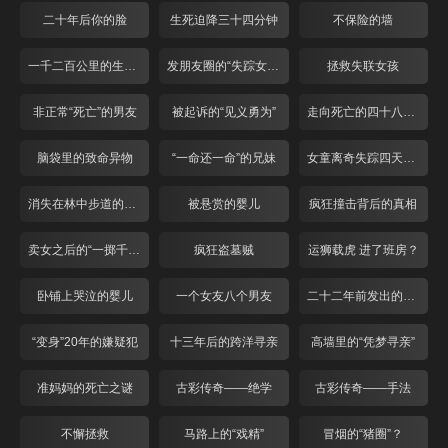
二十年后你的脸
生死迫降三十四分钟
不保险的墙
一千二百公里的生死速递
发朋友圈的“失踪女子”
拯救失联女孩
非正常“死亡”的男友
被起诉的“见义勇为”
走向死亡的四十八小时
脑袋里的致命异物
“一命还一命”的兄妹
女童离奇失踪四天之后
消失在林中步道的女子
被悬赏的婴儿
疯狂撞击背后的真相
卖女之后的“一掷千金”
疯狂盗墓贼
运狮载虎 进了班房？
卧铺上哭泣的婴儿
一个女友八个男友
二十二年前发出的通缉令
“变身”20年的嫌疑犯
十三年后的跨洋寻亲
高墙里的“凭梦寻亲”
准妈妈的死亡之谜
古彩传奇——绝学
古彩传奇——手法
不懈拯救
马路上的“戏精”
冒烟的“猪圈”？