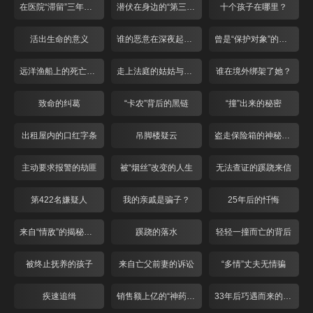
在医院“滞留”三年的孩子
潜伏在身边的“第三人”
十个孩子在哪里？
活出生命的意义
谁的恶意在深夜起火？
曾是“保护对象”的嫌疑人？
远洋渔船上的死亡真相
走上法庭的姑姑与侄儿
谁在境外绑架了她？
致命的纠葛
“卡农”背后的黑链
“撞”出来的秘密
出租屋内的口红字条
吊脚楼疑云
盗走保险箱的神秘女子
主动要求报警的劫匪
被“烟丝”改变的人生
无法查证的蹊跷来信
第422名嫌疑人
我的亲戚是骗子？
25年后的忏悔
来自“情敌”的揭秘电话
蹊跷的落水
轻轻一撞而亡的背后
被终止抚养的孩子
来自亡父前妻的诉讼
“多情”丈夫无情骗
疾速追缉
销售额上亿的“神药”？
33年后巧遇而来的追逃线索