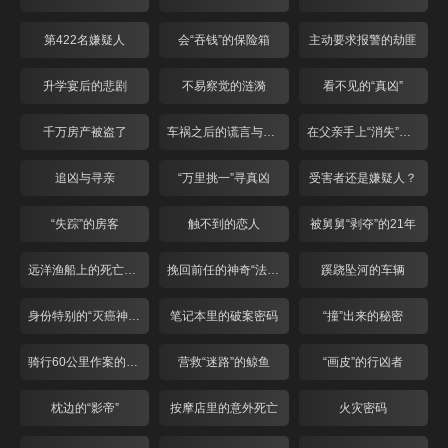
第422名嫌疑人
会“吞钱”的保险箱
主动要求报警的劫匪
升学宴后的悲剧
不易察觉的涟漪
看不见的“真凶”
千万房产被盗了
车祸之后的谎言与真相
在父亲手上“消失”的女童
追凶与寻亲
“万里挑一”寻真凶
受害者还是嫌疑人？
“失踪”的房客
触不到的恋人
被舅舅“剥夺”的21年
远洋渔船上的死亡真相
挽回前任的神奇“法事”
蹊跷坠河的车辆
身份特别的“灭癌神医”
笔记本里的破案密码
“撞”出来的秘密
骑行60公里作案的嫌疑人？
营救“迷路”的鲸鱼
“画皮”的行凶者
枕边的“影帝”
按摩店里的意外死亡
火灾密码