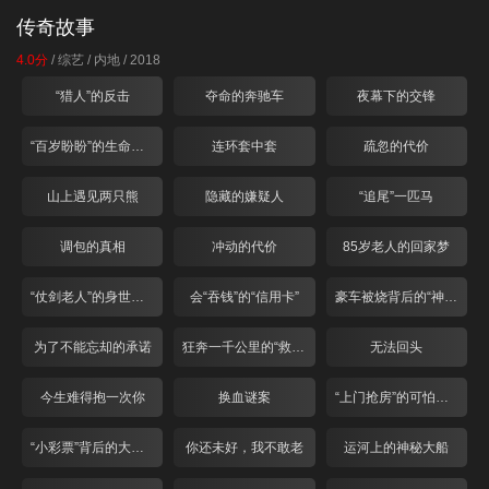
传奇故事
4.0分
/
综艺
/
内地
/
2018
“猎人”的反击
夺命的奔驰车
夜幕下的交锋
“百岁盼盼”的生命传奇
连环套中套
疏忽的代价
山上遇见两只熊
隐藏的嫌疑人
“追尾”一匹马
调包的真相
冲动的代价
85岁老人的回家梦
“仗剑老人”的身世之谜
会“吞钱”的“信用卡”
豪车被烧背后的“神秘女子”
为了不能忘却的承诺
狂奔一千公里的“救命长跑”
无法回头
今生难得抱一次你
换血谜案
“上门抢房”的可怕危机
“小彩票”背后的大陷阱
你还未好，我不敢老
运河上的神秘大船