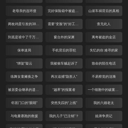
老母亲的连环债
完好保险箱中被盗的三百万财物
山崖车祸背后的真相
两枚鸡蛋引发的38万索赔
需要“变脸”的“好工作”？
查无此人
到底是谁中了千万大奖？
窗台外的深渊
离奇被盗的金店
保单迷局
手机背后的罪犯
失忆的你 难寻的家
“绑架”疑云
我被偷车贼起诉了
致命的陌生电话
练舞女童瘫痪之争
再次追捕“隐形人”
不易察觉的涟漪
被居委会继承的遗产？
“越界”的报案者
一个细胞中的破案密码
邻居门口的“眼睛”
突然失踪的“上线”
我的六婚老太
与电量赛跑的救援
我的儿子“已注销”？
姐弟争房记