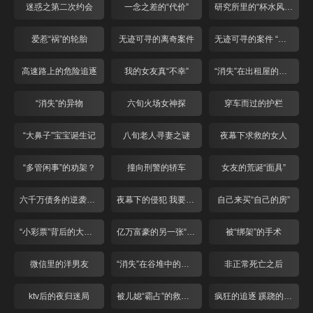
迷惑之第二次约会
一念之差的“代价”
研究所里的“杯水风波”
爱惹“祸”的轮胎
无迹可寻的离奇案件
无迹可寻的案件 “微光”寻影
高速路上的危险追逐
我的女友真“不幸”
“消失”在出租屋的男青年
“消失”的异物
六旬火场女神探
穿车而过的护栏
“大鼻子”宝宝诞生记
八旬老人寻妻之谜
夜幕下求救的女人
“多管闲事”的劝架？
撞向刑警的轿车
女友的荒诞“面具”
六千万债务的逆袭之路
夜幕下的侵犯 我要报警
自己来买“自己的房”
“小彩票”背后的大陷阱
亿万富豪的另一张“脸”
被“绑架”的手术
微信里的洋男友
“消失”在谷堆中的百万现金
非正常死亡之后
ktv后的夜归迷局
被儿媳“霸占”的救命房？
疯狂的追逐 蹊跷的车祸