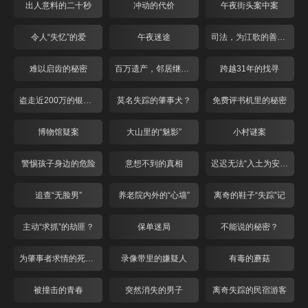
出人意料的二十秒
冲动的代价
午夜街头案中案
令人“失忆”的爱
午夜迷途
司法，为江歌的善行注脚
难以启齿的秘密
百万遗产，邻居继承？
跨越31年的找寻
盗走近200万的银行职员
莫名失踪的肇事犬？
免费评书机里的秘密
博物馆疑案
大山里的“魅影”
小村谜案
警惕孩子身边的危险
意想不到的真相
迟迟无法“入土为安”的受害人
追查“无脸男”
养老院内外的“心墙”
离奇的鞋子“失踪”记
主动“求抓”的劫匪？
保单迷局
不能说的秘密？
为肇事者求情的死者家属
录像带里的嫌疑人
有毒的蘑菇
被撞击的青春
突然消失的男子
离奇失踪的民宿游客