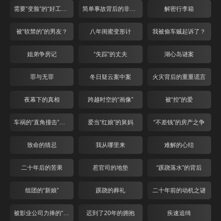
需要“变脸”的“好工作”？
简单事故背后的非常隐情
解密行李箱
被“软禁的”的男友？
八年闺蜜变形计
我被偷车贼起诉了？
姐弟争房记
“失踪”的丈夫
湖心岛谜案
罪与无罪
冬日疑云案中案
火灾背后的重重谎言
夜幕下的真相
跨越时空的“画像”
被“控”的爱
车祸的“直角撞击”之谜
爱当“红娘”的舅妈
“不差钱”的房产之争
致命的猜忌
我从哪里来
难解的心结
二十年后的苦果
惹官司的地垫
“蹊跷落水”的背后
组团的“新娘”
蹊跷的葬礼
二十年前的动机之谜
被影业公司力捧的“国学大师”
迟到了20年的拥抱
疾速追缉