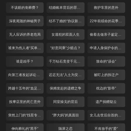
不该赔的丧葬费？
结婚账本背后的罪与仇
救护车里的意外
深夜尾随的神秘男子
结不了婚的“协议新娘”
22年前殒命的花季少女
无人应诉的养老危局
女逃犯的双面人生
偷着去做亲子鉴定的丈夫
谁来为伤人者“买单”？
“好意同乘”少赔点？
申请人身保护令的丈夫
谁是凶手？
千万钻石竟变千元石头？
致命的“误会”
向第三者发起诉讼的妻子
迟迟无法“入土为安”的受害人
被盯上的拆迁户
跨越十五年的“血足印”之谜
保姆发起的遗赠之争
枕边的“影帝”
按摩店里的死亡意外
同室操戈的背后
遗产捐赠疑云
突然上门的“找茬专业户”
“胖大妈”的真面目
女儿去世后自首的父亲
伸向葬礼的“黑手”
隔屏之恋
不肯放手的“爱”