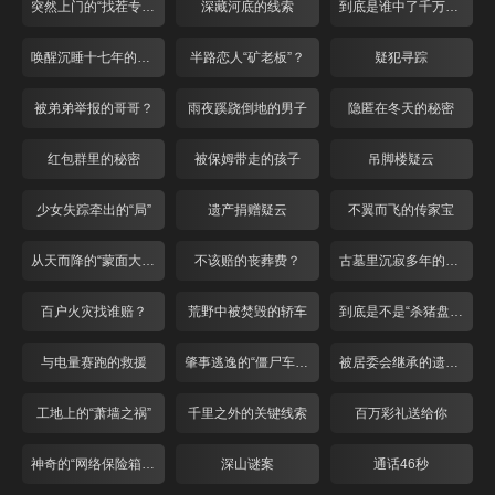
突然上门的“找茬专业户”
深藏河底的线索
到底是谁中了千万大奖？
唤醒沉睡十七年的物证
半路恋人“矿老板”？
疑犯寻踪
被弟弟举报的哥哥？
雨夜蹊跷倒地的男子
隐匿在冬天的秘密
红包群里的秘密
被保姆带走的孩子
吊脚楼疑云
少女失踪牵出的“局”
遗产捐赠疑云
不翼而飞的传家宝
从天而降的“蒙面大盗”
不该赔的丧葬费？
古墓里沉寂多年的秘密
百户火灾找谁赔？
荒野中被焚毁的轿车
到底是不是“杀猪盘”？
与电量赛跑的救援
肇事逃逸的“僵尸车”？
被居委会继承的遗产？
工地上的“萧墙之祸”
千里之外的关键线索
百万彩礼送给你
神奇的“网络保险箱”？
深山谜案
通话46秒