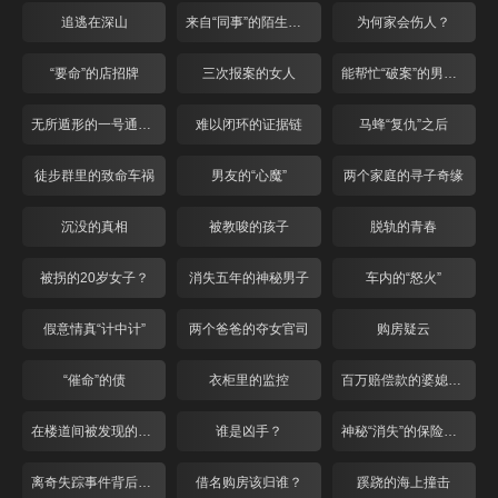
追逃在深山
来自“同事”的陌生来电
为何家会伤人？
“要命”的店招牌
三次报案的女人
能帮忙“破案”的男友？
无所遁形的一号通缉犯
难以闭环的证据链
马蜂“复仇”之后
徒步群里的致命车祸
男友的“心魔”
两个家庭的寻子奇缘
沉没的真相
被教唆的孩子
脱轨的青春
被拐的20岁女子？
消失五年的神秘男子
车内的“怒火”
假意情真“计中计”
两个爸爸的夺女官司
购房疑云
“催命”的债
衣柜里的监控
百万赔偿款的婆媳之争
在楼道间被发现的女童
谁是凶手？
神秘“消失”的保险箱？
离奇失踪事件背后的案中案
借名购房该归谁？
蹊跷的海上撞击