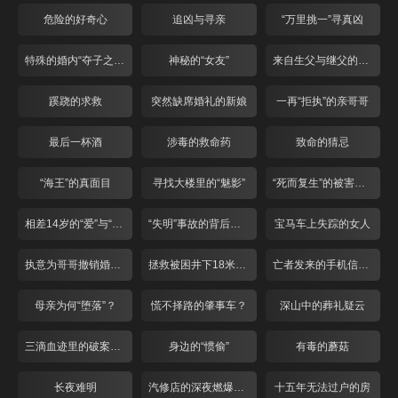
危险的好奇心
追凶与寻亲
“万里挑一”寻真凶
特殊的婚内“夺子之战”
神秘的“女友”
来自生父与继父的假意真情
蹊跷的求救
突然缺席婚礼的新娘
一再“拒执”的亲哥哥
最后一杯酒
涉毒的救命药
致命的猜忌
“海王”的真面目
寻找大楼里的“魅影”
“死而复生”的被害人？
相差14岁的“爱”与“痛”
“失明”事故的背后玄机
宝马车上失踪的女人
执意为哥哥撤销婚姻的妹妹
拯救被困井下18米的女童
亡者发来的手机信息？
母亲为何“堕落”？
慌不择路的肇事车？
深山中的葬礼疑云
三滴血迹里的破案线索
身边的“惯偷”
有毒的蘑菇
长夜难明
汽修店的深夜燃爆之惑
十五年无法过户的房