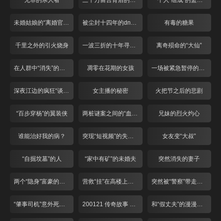
无罪的杀人者
三千万留言背后的非常找寻
一个人“组成”的篮球队
未婚姑娘的“离婚官司”
被尘封十四年的dna密码
有毒的糖果
千里之外的引火烧身
一波三折的十年寻子路
离奇殒命的“大仙”
在人群中“消失”的孩子
凋零在花期的女孩
一场被紧急暂停的手术
深夜江边的疯狂“谈判”
女主播的秘密
火把节之后的悲剧
“百步穿杨”的翼装侠
两桩谜案之间的“血缘”秘密
兄妹的烈火灼心
谁能治好我的病？
突现“短视频”的失踪女孩
女友变“大叔”
“自掘坟墓”的人
“家中有矿”的未婚夫
突然消失的妻子
两个“隐身”富豪的秘密
营救“挂”在高楼上的人
突然被“警察”带走的男友
“肇事司机”意外死亡之后
200121 传奇故事 十年前的神秘男友 超清版
和“假丈夫”的漫漫离婚路