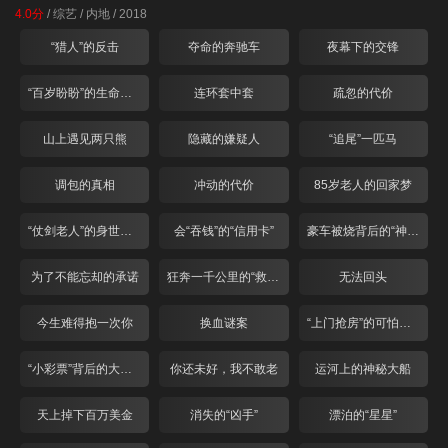
4.0分
/
综艺
/
内地
/
2018
“猎人”的反击
夺命的奔驰车
夜幕下的交锋
“百岁盼盼”的生命传奇
连环套中套
疏忽的代价
山上遇见两只熊
隐藏的嫌疑人
“追尾”一匹马
调包的真相
冲动的代价
85岁老人的回家梦
“仗剑老人”的身世之谜
会“吞钱”的“信用卡”
豪车被烧背后的“神秘女子”
为了不能忘却的承诺
狂奔一千公里的“救命长跑”
无法回头
今生难得抱一次你
换血谜案
“上门抢房”的可怕危机
“小彩票”背后的大陷阱
你还未好，我不敢老
运河上的神秘大船
天上掉下百万美金
消失的“凶手”
漂泊的“星星”