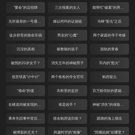
“要命”的店招牌
三次报案的女人
能帮忙“破案”的男友？
无所遁形的一号通缉犯
难以闭环的证据链
马蜂“复仇”之后
徒步群里的致命车祸
男友的“心魔”
两个家庭的寻子奇缘
沉没的真相
被教唆的孩子
脱轨的青春
被拐的20岁女子？
消失五年的神秘男子
车内的“怒火”
假意情真“计中计”
两个爸爸的夺女官司
购房疑云
“催命”的债
衣柜里的监控
百万赔偿款的婆媳之争
在楼道间被发现的女童
谁是凶手？
神秘“消失”的保险箱？
离奇失踪事件背后的案中案
借名购房该归谁？
蹊跷的海上撞击
被绑架的丈夫？
跨越时空的“画像”
“田螺姑娘”在哪里？