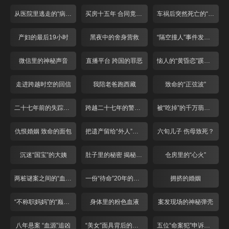
从医院里逃走的“病人”
买房十五年 合同竟无效？
车祸后突然死亡的“轻微”伤者
产妇的最后19小时
黑夜中的舍身营救
“隔空撞人”事件发生之后
微信里的神秘声音
直播平台 跨国的罪恶
恼人的“黄昏恋”蹊跷的诈骗案
走进跨越时空的回信
我陪老爸跑西藏
致命的“正弦波”
二十七年前的失踪疑云
跨越二十七年的警察父子“接力赛”
被“吃掉”的千万翡翠项链
仇恨婚姻 致命的面包
把遗产留给“外人”的老教授
六旬儿子 伤母致死？
沉迷“国宝”的大姨
肚子里的秘密 揭秘人体藏毒
仓房里的“心火”
两桩谜案之间的“血缘”秘密
一份“待命”20年的嫌犯dna
拥挤的婚姻
“不称职妈妈”的“巅峰逆袭”
身体里的粉色血液
案发现场的神秘弹壳
八年悬案 “血源”追凶
“美女”面具背后的大毒枭
五位“命案犯”申诉二十年