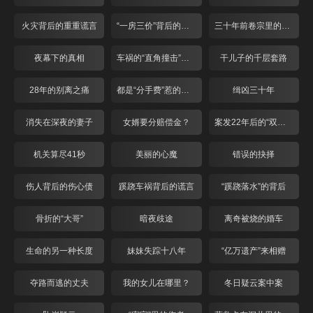
火灾背后的重重谎言
“一房三价”背后的阴阳合同
三十年前卷宗里的隐密线索
夜幕下的真相
车祸的“直角撞击”之谜
干儿子的千层套路
28年的别离之痛
都是“分手费”惹的祸？
缉凶三十年
消失在深夜的妻子
女婿要分赔偿金？
案发22年后的“双重收获”
机关算尽41秒
美丽的心魔
错误的抉择
伤人背后的伤心债
蹊跷车祸背后的谎言
“蹊跷落水”的背后
骨折的“大哥”
暗夜歧途
离奇被烧的婚车
生命的另一种长度
妹妹失踪十八年
“亿万遗产”来相赠
夺路而逃的丈夫
我的女儿在哪里？
冬日疑云案中案