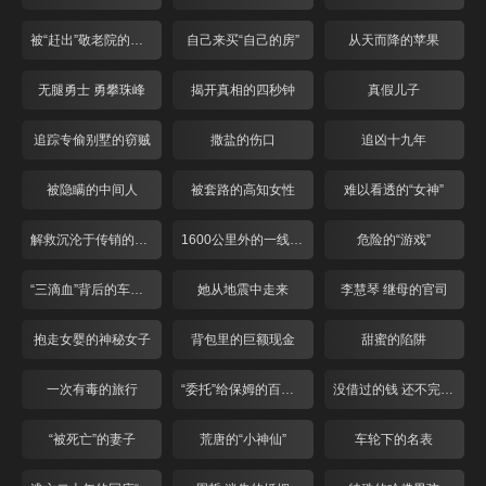
被“赶出”敬老院的老人
自己来买“自己的房”
从天而降的苹果
无腿勇士 勇攀珠峰
揭开真相的四秒钟
真假儿子
追踪专偷别墅的窃贼
撒盐的伤口
追凶十九年
被隐瞒的中间人
被套路的高知女性
难以看透的“女神”
解救沉沦于传销的母亲
1600公里外的一线生机
危险的“游戏”
“三滴血”背后的车祸真相
她从地震中走来
李慧琴 继母的官司
抱走女婴的神秘女子
背包里的巨额现金
甜蜜的陷阱
一次有毒的旅行
“委托”给保姆的百万存款
没借过的钱 还不完的债
“被死亡”的妻子
荒唐的“小神仙”
车轮下的名表