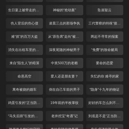
生日宴上被带走的寿星
神秘的“抢劫案”
坠崖疑云
伤人背后的伤心债
凌晨三点的那场争执
三代警察的特殊“接力赛”
难“抓”的百万大盗
从“原告席”走向“被告席”
两起不寻常的报案
消失在出租车里的女司机
深夜尾随的神秘男子
“免费”的致命赌局
来自“陌生人”的暗算
中奖500万的老赖
要命的恋爱
命悬高空
爱人还是朋友妻？
失忆的你 难寻的家
离奇被烧的婚车
倒在自己车前的男子
“隐身”十九年的物证
鸡蛋引发的“正当防卫”之争
19年前的半枚掌纹
好好的车怎么刹不住呢？
“马失后蹄”引发的官司
老井挖宝“奇遇”记
到底是不是“正当防卫”？