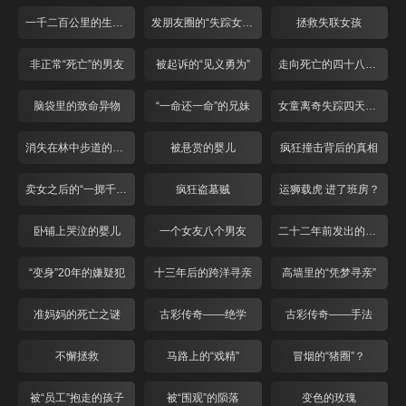
一千二百公里的生死速递
发朋友圈的“失踪女子”
拯救失联女孩
非正常“死亡”的男友
被起诉的“见义勇为”
走向死亡的四十八小时
脑袋里的致命异物
“一命还一命”的兄妹
女童离奇失踪四天之后
消失在林中步道的女子
被悬赏的婴儿
疯狂撞击背后的真相
卖女之后的“一掷千金”
疯狂盗墓贼
运狮载虎 进了班房？
卧铺上哭泣的婴儿
一个女友八个男友
二十二年前发出的通缉令
“变身”20年的嫌疑犯
十三年后的跨洋寻亲
高墙里的“凭梦寻亲”
准妈妈的死亡之谜
古彩传奇——绝学
古彩传奇——手法
不懈拯救
马路上的“戏精”
冒烟的“猪圈”？
被“员工”抱走的孩子
被“围观”的陨落
变色的玫瑰