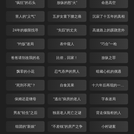
“疯狂”的石头
放纵的怒“火”
命悬高空
害人的“义气”
五岁女童下腰之痛
沉寂了十五年的真相
24年的极限找寻
“失踪”的丈夫
高速路上的蹊跷意外
“约饭”迷局
表中窥人
“巧合”一枪
爸爸请别改我的名
比侬，回家！
放纵之罪
飘零的小花
忍气吞声的男人
暗藏心机的偶遇
“死刑不死”？
自食其果
十六年后再现的一枚烟蒂
保姆还是继母
“逃出”病房的老人
字条迷局
男友“轻生”之后
独居老人死亡之谜
背走保险柜的人
组团的“新娘”
“不差钱”的房产之争
小村谜案