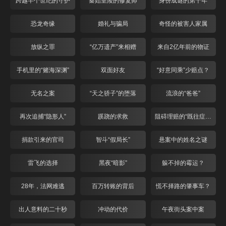
跨越半个世纪的守护
秦始皇陵的修复师
身份成谜的第十年
恐龙奇缘
婚礼与骗局
奇怪的被害人家属
放纵之罪
“亿万遗产”来相赠
来自2亿年前的物证
手机里的“赌海深渊”
双面好友
“好意同乘”少赔点？
无名之案
“天之骄子”的堕落
流浪的“爸爸”
再次追捕“隐形人”
蹊跷的求救
阻碍理赔的“既往症”？
捐款引来的官司
智斗“假局长”
悬案中的姓名之谜
雷飞的选择
黑夜“暗影”
躲不掉的霉运？
28年，法网难逃
百万转账的背后
慌不择路的肇事车？
出人意料的二十秒
冲动的代价
午夜街头案中案