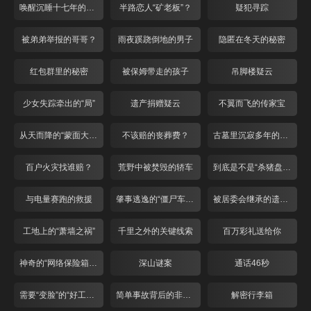
唤醒沉睡十七年的物证
半路恋人“矿老板”？
疑犯寻踪
被弟弟举报的哥哥？
雨夜蹊跷倒地的男子
隐匿在冬天的秘密
红包群里的秘密
被保姆带走的孩子
吊脚楼疑云
少女失踪牵出的“局”
遗产捐赠疑云
不翼而飞的传家宝
从天而降的“蒙面大盗”
不该赔的丧葬费？
古墓里沉寂多年的秘密
百户火灾找谁赔？
荒野中被焚毁的轿车
到底是不是“杀猪盘”？
与电量赛跑的救援
肇事逃逸的“僵尸车”？
被居委会继承的遗产？
工地上的“萧墙之祸”
千里之外的关键线索
百万彩礼送给你
神奇的“网络保险箱”？
深山谜案
通话46秒
需要“变脸”的“好工作”？
简单事故背后的非常隐情
解密行李箱