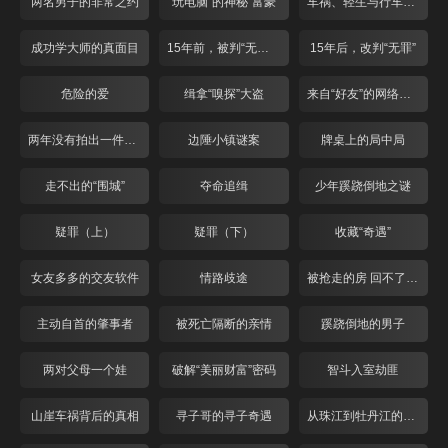
两名男子的非常之约
“玩电脑”的神秘“富豪”
车祸、轻生与行车记录仪
成功学大师的真面目
15年前，被判“无期”的少年
15年后，改判“无罪”
危险的爱
缉拿“嗅探”大盗
来自“好友”的网络求助
两年没有拍出一件藏品的拍卖公司
边陲小镇谜案
牌桌上的局中局
走不出的“围城”
夺命追缉
少年蹊跷倒地之谜
疑罪（上）
疑罪（下）
收藏“奇遇”
女友多多的交友软件
情路歧途
被抢走的房 回不了的家
主动自首的肇事者
被死亡隔断的亲情
蹊跷倒地的男子
两对父母一个娃
破解“美丽财富”密码
智斗入室劫匪
山崖车祸背后的真相
寻子哥的寻子奇遇
从珠江到牡丹江的联合追捕