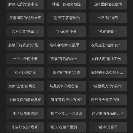
解救人质的“超市老板”
楼道口的致命危险
山村里的暗夜危情
疫情期间的特殊来客
“忍无可忍”悲剧的
一路“碰”向西
六岁女童“寻家记”
“卧底”的小偷
“名媛”的倒下
超级工程背后的“最强大脑”
给核电站做“心脏手术”的人
在悬崖上“迷路”的“驴友”？
一个儿子两个爹
“弃婴”背后的非一般隐情
如何认定“精神工伤”？
女子赴约之后
闺蜜的“生财”之道
好好的车怎么刹不住呢？
突然“去世”的网恋老伴儿
与儿女争夺死亡赔偿金的母亲
“笑里藏刀”的“笑气”
男孩失踪的离奇真相
谜案背后扭曲的“爱”
已经被火化了的逃犯？
妻子归来要离婚
救与不救，一步之遥
起诉重伤母亲的儿子
来自好友的“暗算”
“消失”在超市里的男孩
“赫本”打官司