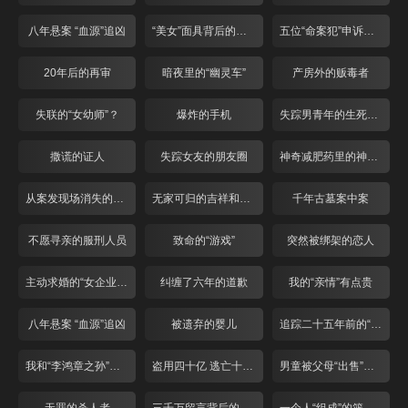
八年悬案 “血源”追凶
“美女”面具背后的大毒枭
五位“命案犯”申诉二十年
20年后的再审
暗夜里的“幽灵车”
产房外的贩毒者
失联的“女幼师”？
爆炸的手机
失踪男青年的生死迷局
撒谎的证人
失踪女友的朋友圈
神奇减肥药里的神秘粉末
从案发现场消失的受害人
无家可归的吉祥和如意
千年古墓案中案
不愿寻亲的服刑人员
致命的“游戏”
突然被绑架的恋人
主动求婚的“女企业家”
纠缠了六年的道歉
我的“亲情”有点贵
八年悬案 “血源”追凶
被遗弃的婴儿
追踪二十五年前的“越狱犯”
我和“李鸿章之孙”有个约定
盗用四十亿 逃亡十七年
男童被父母“出售”之后