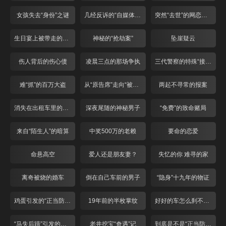
女孩失去“身份”之谜
几经反诉的“自媒体”之争
突然“去世”的网恋老伴儿
生日宴上被带走的寿星
神秘的“抢劫案”
坠崖疑云
伤人背后的伤心债
凌晨三点的那场争执
三代警察的特殊“接力赛”
难“抓”的百万大盗
从“原告席”走向“被告席”
两起不寻常的报案
消失在出租车里的女司机
深夜尾随的神秘男子
“免费”的致命赌局
来自“陌生人”的暗算
中奖500万的老赖
要命的恋爱
命悬高空
爱人还是朋友妻？
失忆的你 难寻的家
离奇被烧的婚车
倒在自己车前的男子
“隐身”十九年的物证
鸡蛋引发的“正当防卫”之争
19年前的半枚掌纹
好好的车怎么刹不住呢？
“马失后蹄”引发的官司
老井挖宝“奇遇”记
到底是不是“正当防卫”？