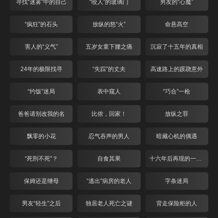
寻找“迷雾”中的自己
“咬人”的玻璃门
男友的“心魔”
“疯狂”的石头
放纵的怒“火”
命悬高空
害人的“义气”
五岁女童下腰之痛
沉寂了十五年的真相
24年的极限找寻
“失踪”的丈夫
高速路上的蹊跷意外
“约饭”迷局
表中窥人
“巧合”一枪
爸爸请别改我的名
比侬，回家！
放纵之罪
飘零的小花
忍气吞声的男人
暗藏心机的偶遇
“死刑不死”？
自食其果
十六年后再现的一枚烟蒂
保姆还是继母
“逃出”病房的老人
字条迷局
男友“轻生”之后
独居老人死亡之谜
背走保险柜的人