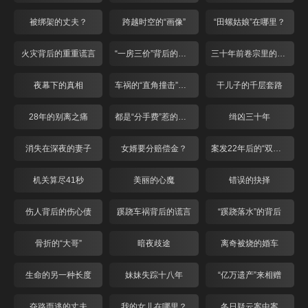
被绑架的丈夫？
跨越时空的“画像”
“田螺姑娘”在哪里？
火灾背后的重重谎言
“一房三价”背后的阴阳合同
三十年前卷宗里的隐密线索
夜幕下的真相
车祸的“直角撞击”之谜
干儿子的千层套路
28年的别离之痛
都是“分手费”惹的祸？
缉凶三十年
消失在深夜的妻子
女婿要分赔偿金？
案发22年后的“双重收获”
机关算尽41秒
美丽的心魔
错误的抉择
伤人背后的伤心债
蹊跷车祸背后的谎言
“蹊跷落水”的背后
骨折的“大哥”
暗夜歧途
离奇被烧的婚车
生命的另一种长度
妹妹失踪十八年
“亿万遗产”来相赠
夺路而逃的丈夫
我的女儿在哪里？
冬日疑云案中案