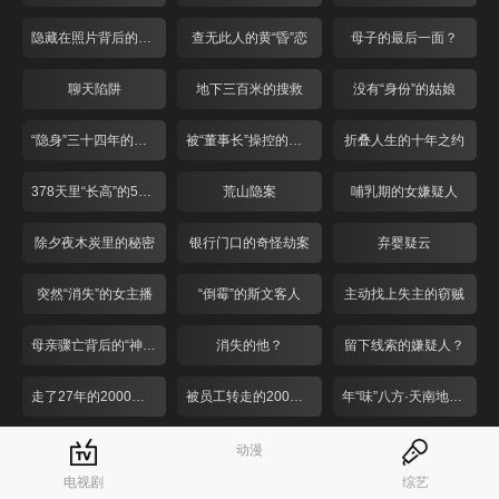
隐藏在照片背后的秘密
查无此人的黄“昏”恋
母子的最后一面？
聊天陷阱
地下三百米的搜救
没有“身份”的姑娘
“隐身”三十四年的嫌疑人
被“董事长”操控的四小时
折叠人生的十年之约
378天里“长高”的59厘米
荒山隐案
哺乳期的女嫌疑人
除夕夜木炭里的秘密
银行门口的奇怪劫案
弃婴疑云
突然“消失”的女主播
“倒霉”的斯文客人
主动找上失主的窃贼
母亲骤亡背后的“神药”
消失的他？
留下线索的嫌疑人？
走了27年的2000公里
被员工转走的200万？
年“味”八方·天南地北皆团圆
年“味”八方·乾隆南巡中的美食奇遇
年“味”八方·甜蜜的传承
匪夷所思的出租车“盗窃”案
动漫
电视剧
综艺