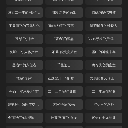
逃亡二十年的同床“兄弟”
周哲 迷失的婚姻
特殊的哈佛男孩
不翼而飞的万元红包
“催眠大师”的荒诞表演
隐藏最深的嫌疑人
“生锈”的神经
“要命”的藏品
“非比寻常”的千里追机
灰烬中的“人体指针”
“不凡”的父女旅程
雪山的神秘来客
黑暗中的入侵者
千里追击
离奇失窃的密室
救命“导弹”
让废墟开口“说话”的人
丈夫的面具（上）
生命不能承受之“重”
二十三年后的“开棺寻亲”
二十年后你的脸
越轨轻生致闹市交通瘫痪
方家“怪病”疑云
浴室里的意外
会“着火”的水泥地面？
热衷“见面”的女友
迷失在十九年前