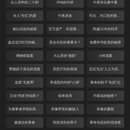
出人意料的二十秒
冲动的代价
午夜街头案中案
令人“失忆”的爱
午夜迷途
司法，为江歌的善行注脚
难以启齿的秘密
百万遗产，邻居继承？
跨越31年的找寻
盗走近200万的银行职员
莫名失踪的肇事犬？
免费评书机里的秘密
博物馆疑案
大山里的“魅影”
小村谜案
警惕孩子身边的危险
意想不到的真相
迟迟无法“入土为安”的受害人
追查“无脸男”
养老院内外的“心墙”
离奇的鞋子“失踪”记
主动“求抓”的劫匪？
保单迷局
不能说的秘密？
为肇事者求情的死者家属
录像带里的嫌疑人
有毒的蘑菇
被撞击的青春
突然消失的男子
离奇失踪的民宿游客