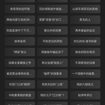
老母亲的连环债
完好保险箱中被盗的三百万财物
山崖车祸背后的真相
两枚鸡蛋引发的38万索赔
需要“变脸”的“好工作”？
查无此人
到底是谁中了千万大奖？
窗台外的深渊
离奇被盗的金店
保单迷局
手机背后的罪犯
失忆的你 难寻的家
“绑架”疑云
我被偷车贼起诉了
致命的陌生电话
练舞女童瘫痪之争
再次追捕“隐形人”
不易察觉的涟漪
被居委会继承的遗产？
“越界”的报案者
一个细胞中的破案密码
邻居门口的“眼睛”
突然失踪的“上线”
我的六婚老太
与电量赛跑的救援
我的儿子“已注销”？
姐弟争房记