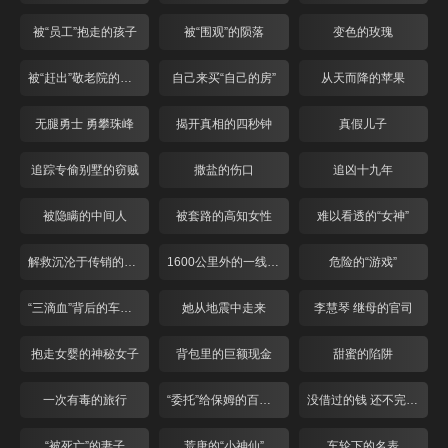
被“员工”抱走的孩子
被“围观”的陨落
变色的玫瑰
被“赶出”敬老院的老人
自己来买“自己的房”
从天而降的苹果
无腿勇士 勇攀珠峰
揭开真相的四秒钟
真假儿子
追踪专偷别墅的窃贼
撒盐的伤口
追凶十九年
被隐瞒的中间人
被套路的高知女性
难以看透的“女神”
解救沉沦于传销的母亲
1600公里外的一线生机
危险的“游戏”
“三滴血”背后的车祸真相
她从地震中走来
李慧琴 继母的官司
抱走女婴的神秘女子
背包里的巨额现金
甜蜜的陷阱
一次有毒的旅行
“委托”给保姆的百万存款
没借过的钱 还不完的债
“被死亡”的妻子
荒唐的“小神仙”
车轮下的名表