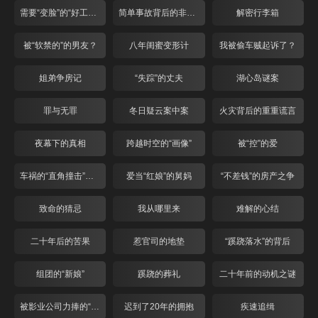
需要“变脸”的“好工作”？
简单事故背后的非常隐情
解密行李箱
被“软禁的”的男友？
八年闺蜜变形计
我被偷车贼起诉了？
姐弟争房记
“失踪”的丈夫
湖心岛谜案
罪与无罪
冬日疑云案中案
火灾背后的重重谎言
夜幕下的真相
跨越时空的“画像”
被“控”的爱
车祸的“直角撞击”之谜
爱当“红娘”的舅妈
“不差钱”的房产之争
致命的猜忌
我从哪里来
难解的心结
二十年后的苦果
惹官司的地垫
“蹊跷落水”的背后
组团的“新娘”
蹊跷的葬礼
二十年前的动机之谜
被影业公司力捧的“国学大师”
迟到了20年的拥抱
疾速追缉