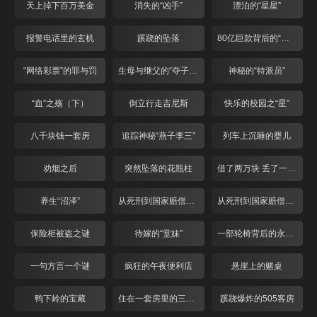
天上掉下百万美金
消失的“凶手”
漂泊的“星星”
报警电话里的玄机
蹊跷的坠落
80亿巨款背后的“疯狂陷阱”
“网络彩票”的罪与罚
生母与继父的“夺子战”
神秘的“特派员”
“血”之殇（下）
倒立行走吉尼斯
快乐的校园之“星”
八千块钱一套房
追踪神秘“燕子李三”
列车上沉睡的婴儿
劝烟之后
突然坠落的花瓶柱
借了两万块 丢了一套房
养生“沼泽”
从死刑到国家赔偿（上）
从死刑到国家赔偿（下）
保险柜被盗之谜
待嫁的“堂妹”
一部轮椅背后的永不言弃
一句方言一个谜
疯狂的午夜便利店
悬崖上的赌桌
鸭下岭的宝藏
住在一套房里的三家人
蹊跷爆炸的505客房