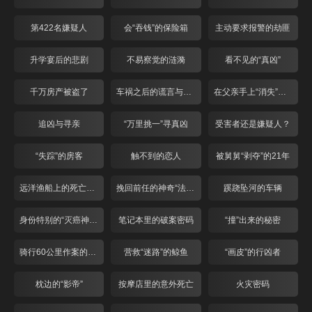
第422名嫌疑人
会“吞钱”的保险箱
主动要求报警的劫匪
升学宴后的悲剧
不易察觉的涟漪
看不见的“真凶”
千万房产被盗了
车祸之后的谎言与真相
在父亲手上“消失”的女童
追凶与寻亲
“万里挑一”寻真凶
受害者还是嫌疑人？
“失踪”的房客
触不到的恋人
被舅舅“剥夺”的21年
远洋渔船上的死亡真相
挽回前任的神奇“法事”
蹊跷坠河的车辆
身份特别的“灭癌神医”
笔记本里的破案密码
“撞”出来的秘密
骑行60公里作案的嫌疑人？
营救“迷路”的鲸鱼
“画皮”的行凶者
枕边的“影帝”
按摩店里的意外死亡
火灾密码