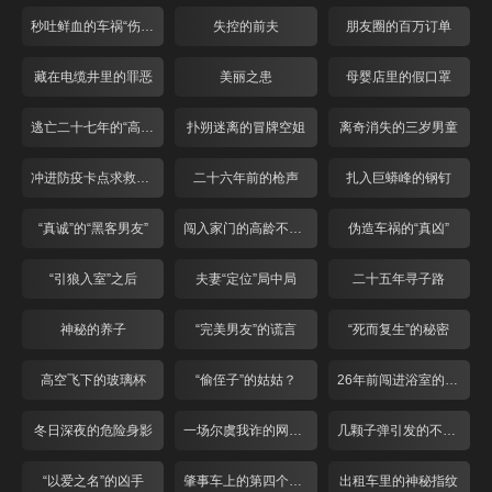
秒吐鲜血的车祸“伤者”
失控的前夫
朋友圈的百万订单
藏在电缆井里的罪恶
美丽之患
母婴店里的假口罩
逃亡二十七年的“高材生”
扑朔迷离的冒牌空姐
离奇消失的三岁男童
冲进防疫卡点求救的女孩
二十六年前的枪声
扎入巨蟒峰的钢钉
“真诚”的“黑客男友”
闯入家门的高龄不速客
伪造车祸的“真凶”
“引狼入室”之后
夫妻“定位”局中局
二十五年寻子路
神秘的养子
“完美男友”的谎言
“死而复生”的秘密
高空飞下的玻璃杯
“偷侄子”的姑姑？
26年前闯进浴室的黑影
冬日深夜的危险身影
一场尔虞我诈的网络之恋
几颗子弹引发的不懈追踪
“以爱之名”的凶手
肇事车上的第四个人？
出租车里的神秘指纹