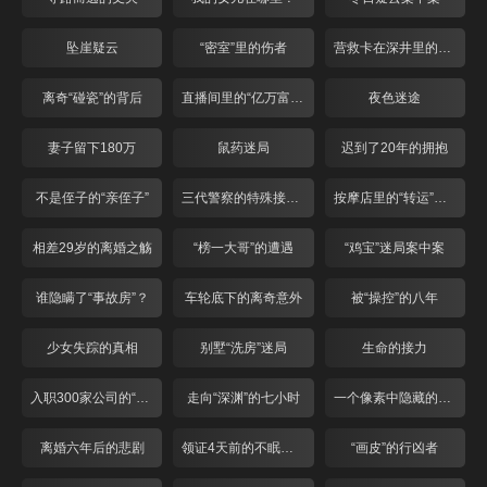
坠崖疑云
“密室”里的伤者
营救卡在深井里的老人
离奇“碰瓷”的背后
直播间里的“亿万富翁”
夜色迷途
妻子留下180万
鼠药迷局
迟到了20年的拥抱
不是侄子的“亲侄子”
三代警察的特殊接力赛
按摩店里的“转运”大师
相差29岁的离婚之觞
“榜一大哥”的遭遇
“鸡宝”迷局案中案
谁隐瞒了“事故房”？
车轮底下的离奇意外
被“操控”的八年
少女失踪的真相
别墅“洗房”迷局
生命的接力
入职300家公司的“打工人”
走向“深渊”的七小时
一个像素中隐藏的线索
离婚六年后的悲剧
领证4天前的不眠之夜
“画皮”的行凶者