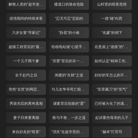
解救人质的“超市老板”
楼道口的致命危险
山村里的暗夜危情
疫情期间的特殊来客
“忍无可忍”悲剧的
一路“碰”向西
六岁女童“寻家记”
“卧底”的小偷
“名媛”的倒下
超级工程背后的“最强大脑”
给核电站做“心脏手术”的人
在悬崖上“迷路”的“驴友”？
一个儿子两个爹
“弃婴”背后的非一般隐情
如何认定“精神工伤”？
女子赴约之后
闺蜜的“生财”之道
好好的车怎么刹不住呢？
突然“去世”的网恋老伴儿
与儿女争夺死亡赔偿金的母亲
“笑里藏刀”的“笑气”
男孩失踪的离奇真相
谜案背后扭曲的“爱”
已经被火化了的逃犯？
妻子归来要离婚
救与不救，一步之遥
起诉重伤母亲的儿子
来自好友的“暗算”
“消失”在超市里的男孩
“赫本”打官司