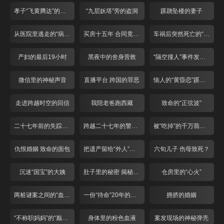
孝子“飞黄腾达”的背后
“九层妖塔”旁的盗洞
蹊跷坠楼的妻子
从医院里逃走的“病人”
买房十五年 合同竟无效？
车祸后突然死亡的“轻微”伤者
产妇的最后19小时
黑夜中的舍身营救
“隔空撞人”事件发生之后
微信里的神秘声音
直播平台 跨国的罪恶
恼人的“黄昏恋”蹊跷的诈骗案
走进跨越时空的回信
我陪老爸跑西藏
致命的“正弦波”
二十七年前的失踪疑云
跨越二十七年的警察父子“接力赛”
被“吃掉”的千万翡翠项链
仇恨婚姻 致命的面包
把遗产留给“外人”的老教授
六旬儿子 伤母致死？
沉迷“国宝”的大姨
肚子里的秘密 揭秘人体藏毒
仓房里的“心火”
两桩谜案之间的“血缘”秘密
一份“待命”20年的嫌犯dna
拥挤的婚姻
“不称职妈妈”的“巅峰逆袭”
身体里的粉色血液
案发现场的神秘弹壳