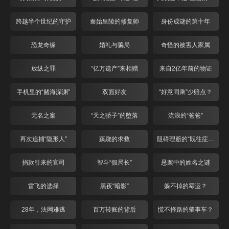
跨越半个世纪的守护
秦始皇陵的修复师
身份成谜的第十年
恐龙奇缘
婚礼与骗局
奇怪的被害人家属
放纵之罪
“亿万遗产”来相赠
来自2亿年前的物证
手机里的“赌海深渊”
双面好友
“好意同乘”少赔点？
无名之案
“天之骄子”的堕落
流浪的“爸爸”
再次追捕“隐形人”
蹊跷的求救
阻碍理赔的“既往症”？
捐款引来的官司
智斗“假局长”
悬案中的姓名之谜
雷飞的选择
黑夜“暗影”
躲不掉的霉运？
28年，法网难逃
百万转账的背后
慌不择路的肇事车？