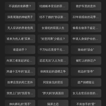
不该赔的丧葬费？
结婚账本背后的罪与仇
救护车里的意外
深夜尾随的神秘男子
结不了婚的“协议新娘”
22年前殒命的花季少女
无人应诉的养老危局
女逃犯的双面人生
偷着去做亲子鉴定的丈夫
谁来为伤人者“买单”？
“好意同乘”少赔点？
申请人身保护令的丈夫
谁是凶手？
千万钻石竟变千元石头？
致命的“误会”
向第三者发起诉讼的妻子
迟迟无法“入土为安”的受害人
被盯上的拆迁户
跨越十五年的“血足印”之谜
保姆发起的遗赠之争
枕边的“影帝”
按摩店里的死亡意外
同室操戈的背后
遗产捐赠疑云
突然上门的“找茬专业户”
“胖大妈”的真面目
女儿去世后自首的父亲
伸向葬礼的“黑手”
隔屏之恋
不肯放手的“爱”