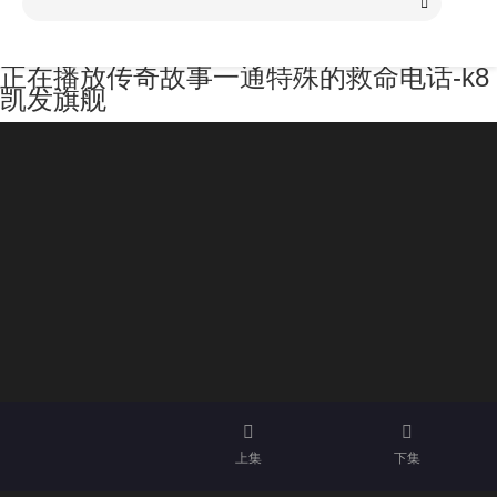
正在播放传奇故事一通特殊的救命电话-k8
凯发旗舰
上集
下集