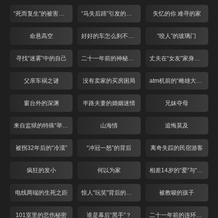
“死而复生”的被害人？
“马失后蹄”引发的官司
失忆的你 难寻的家
命悬高空
好好的车怎么刹不住呢？
“咬人”的玻璃门
寻找“迷雾”中的自己
二十一年前的神秘面包车
丈夫在“女友”家身亡之后
父亲车祸之谜
没有卖家的买房困局
atm机前的“雌雄大盗”？
窗台外的深渊
半路夫妻的婚姻迷情
兄妹夺母
来自监狱的特殊“举报”
山海情
追悔莫及
被拐32年后的“冷漠”
“冲冠一怒”的背后
离奇失踪的民宿游客
疯狂的发小
何以为家
相差14岁的“爱”与“痛”
电线两端的生死之距
惊人“玩笑”背后的真相
被教唆的孩子
101室里的悲伤秘密
谁是幕后“黑手”？
二十一年前的连环谜案