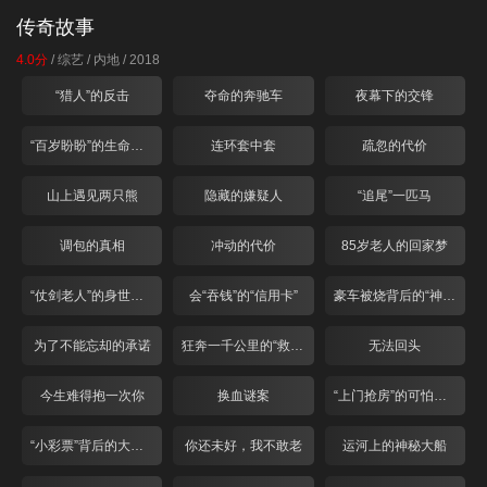
传奇故事
4.0分
/
综艺
/
内地
/
2018
“猎人”的反击
夺命的奔驰车
夜幕下的交锋
“百岁盼盼”的生命传奇
连环套中套
疏忽的代价
山上遇见两只熊
隐藏的嫌疑人
“追尾”一匹马
调包的真相
冲动的代价
85岁老人的回家梦
“仗剑老人”的身世之谜
会“吞钱”的“信用卡”
豪车被烧背后的“神秘女子”
为了不能忘却的承诺
狂奔一千公里的“救命长跑”
无法回头
今生难得抱一次你
换血谜案
“上门抢房”的可怕危机
“小彩票”背后的大陷阱
你还未好，我不敢老
运河上的神秘大船