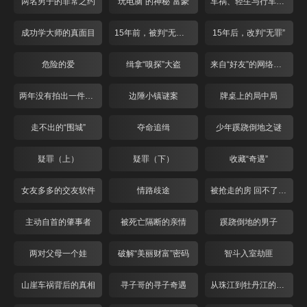
两名男子的非常之约
“玩电脑”的神秘“富豪”
车祸、轻生与行车记录仪
成功学大师的真面目
15年前，被判“无期”的少年
15年后，改判“无罪”
危险的爱
缉拿“嗅探”大盗
来自“好友”的网络求助
两年没有拍出一件藏品的拍卖公司
边陲小镇谜案
牌桌上的局中局
走不出的“围城”
夺命追缉
少年蹊跷倒地之谜
疑罪（上）
疑罪（下）
收藏“奇遇”
女友多多的交友软件
情路歧途
被抢走的房 回不了的家
主动自首的肇事者
被死亡隔断的亲情
蹊跷倒地的男子
两对父母一个娃
破解“美丽财富”密码
智斗入室劫匪
山崖车祸背后的真相
寻子哥的寻子奇遇
从珠江到牡丹江的联合追捕