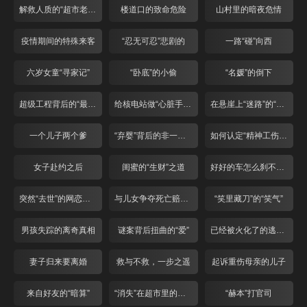
解救人质的“超市老板”
楼道口的致命危险
山村里的暗夜危情
疫情期间的特殊来客
“忍无可忍”悲剧的
一路“碰”向西
六岁女童“寻家记”
“卧底”的小偷
“名媛”的倒下
超级工程背后的“最强大脑”
给核电站做“心脏手术”的人
在悬崖上“迷路”的“驴友”？
一个儿子两个爹
“弃婴”背后的非一般隐情
如何认定“精神工伤”？
女子赴约之后
闺蜜的“生财”之道
好好的车怎么刹不住呢？
突然“去世”的网恋老伴儿
与儿女争夺死亡赔偿金的母亲
“笑里藏刀”的“笑气”
男孩失踪的离奇真相
谜案背后扭曲的“爱”
已经被火化了的逃犯？
妻子归来要离婚
救与不救，一步之遥
起诉重伤母亲的儿子
来自好友的“暗算”
“消失”在超市里的男孩
“赫本”打官司