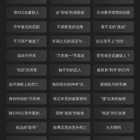
第422名嫌疑人
会“吞钱”的保险箱
主动要求报警的劫匪
升学宴后的悲剧
不易察觉的涟漪
看不见的“真凶”
千万房产被盗了
车祸之后的谎言与真相
在父亲手上“消失”的女童
追凶与寻亲
“万里挑一”寻真凶
受害者还是嫌疑人？
“失踪”的房客
触不到的恋人
被舅舅“剥夺”的21年
远洋渔船上的死亡真相
挽回前任的神奇“法事”
蹊跷坠河的车辆
身份特别的“灭癌神医”
笔记本里的破案密码
“撞”出来的秘密
骑行60公里作案的嫌疑人？
营救“迷路”的鲸鱼
“画皮”的行凶者
枕边的“影帝”
按摩店里的意外死亡
火灾密码