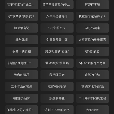
需要“变脸”的“好工作”？
简单事故背后的非常隐情
解密行李箱
被“软禁的”的男友？
八年闺蜜变形计
我被偷车贼起诉了？
姐弟争房记
“失踪”的丈夫
湖心岛谜案
罪与无罪
冬日疑云案中案
火灾背后的重重谎言
夜幕下的真相
跨越时空的“画像”
被“控”的爱
车祸的“直角撞击”之谜
爱当“红娘”的舅妈
“不差钱”的房产之争
致命的猜忌
我从哪里来
难解的心结
二十年后的苦果
惹官司的地垫
“蹊跷落水”的背后
组团的“新娘”
蹊跷的葬礼
二十年前的动机之谜
被影业公司力捧的“国学大师”
迟到了20年的拥抱
疾速追缉