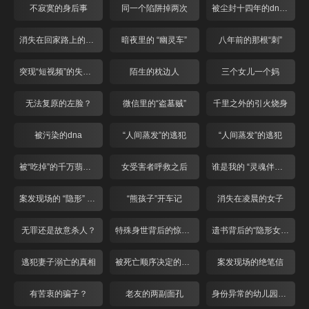
不寂寞的身后事
同一个陷阱掉两次
被尘封十四年的dna密码
消失在回家路上的女子
暗夜里的 “幽灵车”
八年前的那根“刺”
突现“短视频”的失踪女孩
陌生的枕边人
三个女儿一个妈
无法复原的左脸？
微信里的“盗墓贼”
千里之外的引火烧身
被污染的dna
“人间蒸发”的逃犯
“人间蒸发”的逃犯
被“吃掉”的千万翡翠项链
女受害者呼救之后
谁是我的 “灵魂伴侣”？
案发现场的 “隐形” 二十秒
“熊孩子”开车记
消失在凌晨的女子
无罪还是故意杀人？
特殊身世背后的惊天秘密
遗书背后的“隐形女友”
逃犯妻子溺亡的真相
被死亡顺序决定的继承人
案发现场的绝笔信
有苦衷的骗子？
老友的两副面孔
身份异常的幼儿园保安