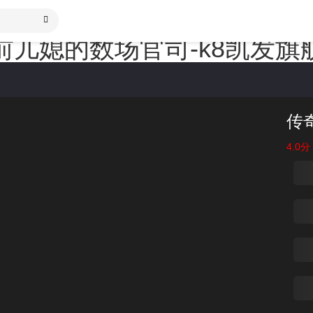
儿媳的数场官司-k8凯发旗
传
4.0分