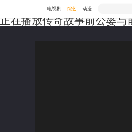
电视剧
综艺
动漫
正在播放传奇故事前公婆与前