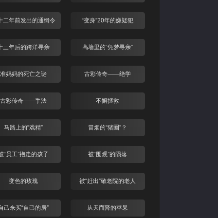
十二年前发出的通缉令
“变身”20年的嫌疑犯
十三年后的跨洋寻亲
高墙里的“凭梦寻亲”
准妈妈的死亡之谜
古彩传奇——绝学
古彩传奇——手法
不懈拯救
马路上的“戏精”
冒烟的“猪圈”？
被“员工”抱走的孩子
被“围观”的陨落
变色的玫瑰
被“赶出”敬老院的老人
自己来买“自己的房”
从天而降的苹果