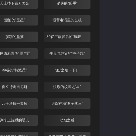
天上掉下百万美金
消失的“凶手”
漂泊的“星星”
报警电话里的玄机
蹊跷的坠落
80亿巨款背后的“疯狂陷阱”
“网络彩票”的罪与罚
生母与继父的“夺子战”
神秘的“特派员”
“血”之殇（下）
倒立行走吉尼斯
快乐的校园之“星”
八千块钱一套房
追踪神秘“燕子李三”
列车上沉睡的婴儿
劝烟之后