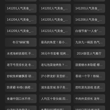
141201人气美食_001
141202人气美食_001
141203人气美食_001
141204人气美食_001
141205人气美食_001
141208人气美食_001
141209人气美食_001
141210人气美食_001
白领节奏“一人食” 荤素搭配翻花样！
冬日“锅锅”瘾
最高的角度！最小的空间！这个餐厅不简单
九块九一碗面 热气腾腾香辣酥
水煮海鲜抓着吃 不装淑女做“汉子”
38元午市套餐 现烤匹萨对折卖
2014新晋人气餐厅
老字号里排长龙 冬至吃碗“暖汤圆”！
老坛泡菜做烤鱼？重庆奶奶好手艺
甜蜜糖水来取暖 椰皇用来煮汤圆？
炒鱿鱼鲜嫩飘香 胡椒饼芝士爆浆
沪小胖龙虾 富贵虾 适合夜宵聚会
香就一个字！铁锅烧制锅巴饭！
防雾霾 补维c 挑橙吃橘有窍门！
浦东嘉里城 亲子美味好去处！
想吃菜先游戏 老虎棒子鸡！
食遍中国口水不停！带你领略各省经典菜品
人均五十骨头锅 四根大骨配菜多！
牛肉外卖排长 龙年味冷菜摆一盘