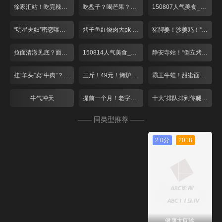
徐家汇站！吃完辣的 来点冰的
吃盘子？喝芒果？夏日里的小清新！
150807人气美食_001
“明星夫妇”密恋曝光？绝妙搭配酸爽一夏！
烤子鱼红烧肉大pk 爆笑游戏赢免单！
猪脚姜！沙姜鸡！“空调病”驱寒气
拉面清澈见底？面包比头大？
150814人气美食_001
静安寺站！“倒立烤鱼”遇上猫咪蛋糕
挂“羊头”卖“牛肉”？双层火锅大对决！
三斤！49元！烤炉“蹦”出大牛蛙
霸王牛蛙！甜蜜面包！这个七夕去张江！
牛气冲天
提前一个月！老字号月饼排队忙
十大“排队排到你腿软”餐厅
—— 同类型推荐 ——
2.0分
2018
健康大问诊