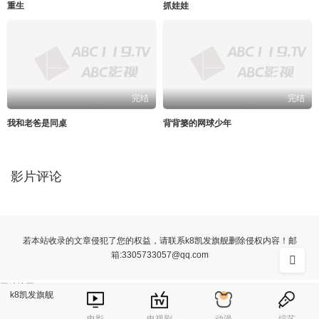
重生
抓娃娃
完结
完结
我和老爸是同桌
背背篓的网球少年
影片评论
若本站收录的文章侵犯了您的权益，请联系k8凯发旗舰删除侵权内容！邮
箱:
3305733057@qq.com
网站地图
k8凯发旗舰