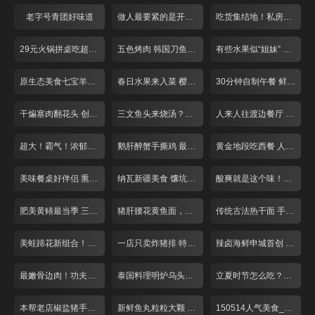
老字号青团好味道
做人最要紧的是开心面馆 泡椒鸡杂面
吃货集结地！私房川菜探营记
29元火锅拼桌吃超实惠！
五色烤肉 韩国刀鱼 刮起思密达旋风！
有些水果似“姐妹” 让你傻傻分不清楚
原生态美食七宝羊肉串
春日水果来入菜 樱桃咕咾肉最香浓
30分钟自制午餐 鲜虾天妇罗红豆饭
干煸塞肉翻花头 创意手法烧豆腐
三文鱼头来烧汤？胡椒调味更是鲜！
人来人往渡边餐厅 超大炸猪排
超大！霸气！浓郁海鲜饭任性吃！
鹅肝醉蟹手撕鸡 最是浓郁酒香菜！
黄金地段吃西餐 人均24元亲民价
美味餐桌好伴侣 熏鱼小店人气爆棚！
纳瓦新疆美食 馕坑焖羊腿 限量50份
酸爽就是这个味！巧用猪蹄做酸汤
肥美黄鳝最当季 三种吃法来尝鲜！
猪肝腰花黄鱼面，本帮面条滋味浓
传统古法热干面 手工芝麻酱香稠醇
美蛙蹄花新组合！肉质嫩鲜味足
一店只卖炸猪排 特制酱料令人回味
辣卤海鲜申城首创 酱汁入味回味无穷
最嫩骨边肉！功夫牛排汁水多
泰国料理明炉乌头鱼最招牌
立夏时节怎么吃？籽虾黄鳝最滋补
本帮老店椒盐猪手10元一片德国进口
新鲜鱼丸粒粒大颗 久煮不烂
150514人气美食_001