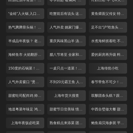
白汤红汤羊骨汤！ “羊气”十足来补身！
冬季刮起“暖锅风” 掀起你的“盖头”来
讨好口彩“牛气冲天”! 张飞牛肉面
“金砖”入火锅 入口就是鲜香辣
吃蟹前后有说头 这些道理你懂吗？
黄鱼煨面父传女 特色小笼人气旺
热气腾腾骨头锅！ 人均40就管饱！
人气外卖 姚家门爆鱼付记鲜丸
足不出“沪”吃鱼头 冬季滋补第一汤！
半成品年夜饭？ 老牌饭店提前探！
重庆风味黑山羊 汤锅干煸总相宜
水煮海鲜抓着吃 不装淑女做“汉子”
海鲜鱼市 火焰鹅肝牛排
腊八节将至 全家和美一碗粥
爱的厨房再升级 料理现场来求婚！
150度的石锅菜！这个冬天不怕冷！
一桌只点一道菜！巨无霸牛排似“斧头”
上海传统小吃
人气外卖窗口 “烫手美食”买回家！
不到20元霸王鱼 人均50一锅两吃！
春节带鱼不可少！糟香风干自家做
甜蜜吐司配炸鸡 帅哥老板亲手做！
上海年货大搜查
双酿团条头糕？跟上海阿姨学糕团！
地道粤菜年味足 鸿运当头好口彩
甜蜜节日尝美味 情人节前攻略多
中西合璧做大餐 甜蜜度过情人节！
上海年夜饭必吃菜
熟食糕点来添菜 团团圆圆庆新年
鲍鱼扇贝海参斑 平价海鲜吃过瘾！