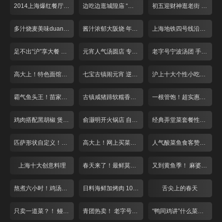
2014上海爆红餐厅盘点
边吃边逛城隍庙 “飙”汁美味吃不停
初五迎财神逛老街 习俗美食吃起来
多汁烧麦美味duang不停
酱汁浓郁大阪烧 年糕也能玩拉丝
上海地铁四号线沿路美食大搜罗
足不出“沪”享大餐 全国各地家乡菜一网打尽！
元宵人气汤圆店 专注手工十五年！
老字号宁波汤团 手工现做日销5万只！
高大上！特色面馆点菜买单全自助 葱花香菜自由选
七宝古镇闹元宵 逆天炒汤圆又辣又脆
沪上十大个性小吃老板娘盘点
霸气鱼头王！苗家生鱼头端上桌
古镇咸猪蹄软糯香人均仅需30元！
一根管饱！超实惠羊棒骨美味众人夸
鸡肉搭配黑胡椒 煲出来的好味道！
俞灏明开火锅店 自制神秘底料风味独特
经典弄堂菜套餐性价比超高白领赞不绝口
匹萨形状自定义！大白版面团萌翻天
高大上！网上买菜免费送！
人气酸菜鱼食客赞不绝口
上海十大创意料理
春天来了！最鲜莫过小河鲜！
又到黄鱼季！ 麻婆豆腐来抢戏！
熬煮六小时！鸡汤泡饭哪家强？
日料海鲜加烤肉 108元吃到爽！
舌尖上的春天
只卖一道菜？！ 鳗鱼料理不一般
青团热卖！ 老字号遇上夫妻老婆店
“鸭同鸡讲”什么菜？正宗川味麻！香！辣！