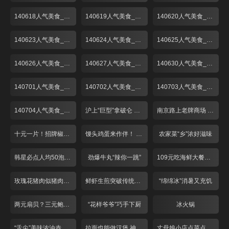
140618人气美食_001
140619人气美食_001
140620人气美食_001
140623人气美食_001
140624人气美食_001
140625人气美食_001
140626人气美食_001
140627人气美食_001
140630人气美食_001
140701人气美食_001
140702人气美食_001
140703人气美食_001
140704人气美食_001
沪上“巨型”拿破仑 人气高涨价不高！
南京路上老牌商场 美食广场折扣多！
十元一片！招牌椒盐炸猪手
馒头鸡蛋来作伴！ 经典红烧肉只卖28？
农家菜“乡”浓好滋味
韩星必点人均50泡菜锅
劲爆牛丸“辣你一跳”
109元吃海鲜大餐物超所值
玫瑰花猪肉似猪肉又似牛肉
鲜虾生煎突破传统味道鲜美
“绵绵冰”消暑又充饥
两元扇贝？三元鲍鱼？68元吃野生梭子蟹？！
“花样爷爷”巧手下厨
冰火锅
“舌尖”美味浓油赤酱五味鸭
拉面也能做汉堡 神奇面条“拿”着吃
丈母娘小店点菜点半份