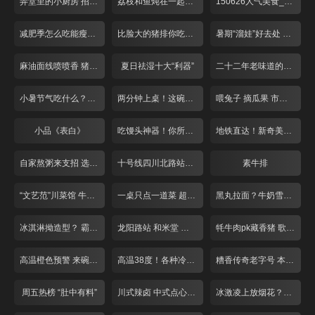
弄堂里的小厨房 招牌番茄酸辣面
荔枝和鱼炖在一起什么味道
150626人气美食_001
减肥季怎么吃能瘦下来
比脸大的猪排你吃过吗？
暑期“溜娃”好去处 亲子餐厅欢乐多
麻油面线喷喷香 猪脚龙虾做搭配
夏日祛湿十大“利器”
二十二年老味道的别样饼干
小暑节气吃什么？各类黄鳝最滋补
两分钟上桌！这碗泡饭不一般
喂兔子 摘瓜果 市区也有农家乐？
小品《表白》
吃馒头神器！你所不知道的调料混搭！
地铁直达！新奇美味！天气再热也不怕
自家熬粥来支招 选好大米配好料！
十号线四川北路站！冒菜臊子面人气旺！
素牛排
“文艺范”川菜馆 牛蛙“爱上”小仔姜
一桌只点一道菜 超大牛排似“战斧”
黑丸拉面？牛奶雪？新晋百货大暴走
冰淇淋拗造型？ 霸气大锅藏鱼头！
龙阳路站 和米堂 大虾章鱼烧
牦牛肉pk藏香猪 歌声对决赢免单！
高温橙色预警 来碗“雪”降降温！
高温38度！各种冷饮来“降温”
糟香传奇老字号 本帮大师来调味
周五热榜 “肚中有料”
川式辣卤 中式点心 打浦路站美味多！
冰激凌上放烟花？夏日解暑放大招！