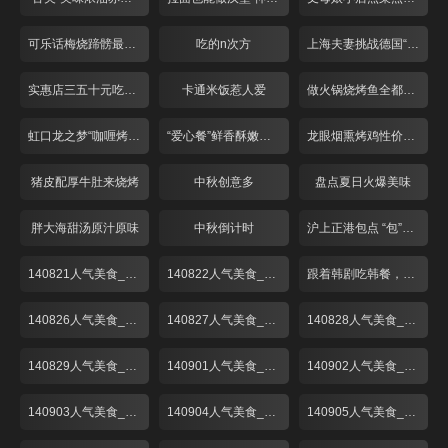
可乐话梅烧蹄髈最开胃
吃的n次方
上海夫妻挑战德国“咸猪手”
实惠店三五十元吃牛排
卡通米饭惹人爱
做火锅烧烤鱼全都不用水？
虹口龙之梦“咖喱烤鱼”
“爱心餐”鲜香酥嫩啤酒鸭
龙眼烟熏烤鸡性价比超高
猪皮配厚牛肚来烧烤
中秋创意多
盘点夏日火爆美味
胖大海甜汤原汁原味
中秋倒计时
沪上正港包点 “包”你喜欢
140821人气美食_001
140822人气美食_001
跟着韩剧吃韩餐，解锁时下最in美食“部队锅”
140826人气美食_001
140827人气美食_001
140828人气美食_001
140829人气美食_001
140901人气美食_001
140902人气美食_001
140903人气美食_001
140904人气美食_001
140905人气美食_001