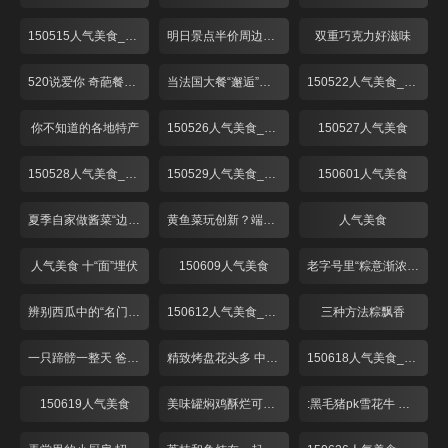
150515人气美食_001
明日景点半价周边美味享不停
双重巧克力好滋味
520说爱你 奇葩餐厅来探秘！
当法国大餐“邂逅”湖南辣椒！
150522人气美食_001
你不知道的各地特产
150526人气美食_001
150527人气美食
150528人气美食_001
150529人气美食_001
150601人气美食
夏季自家做酱菜“边角料”吃口好
黄鱼菜玩创新？端午时节最美味！
人气美食
人气美食 十“面”埋伏
150609人气美食
老字号里“粽意渐浓”牛肉八宝新品上市
辨别西瓜中的“名门望族”
150612人气美食_001
三种方法粽飘香
一只蹄髈一整天 爸爸糖蹄爱意浓
精致烤盘花头多 中药腌肉是啥味？
150618人气美食_001
150619人气美食
美味罐焖鸡酥烂可口 酒香糟味上海夏日味道
:黑毛猪pk雪花牛 烤盘上演大对决！