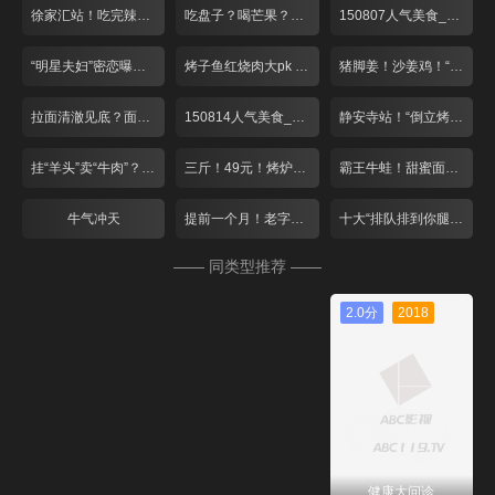
徐家汇站！吃完辣的 来点冰的
吃盘子？喝芒果？夏日里的小清新！
150807人气美食_001
“明星夫妇”密恋曝光？绝妙搭配酸爽一夏！
烤子鱼红烧肉大pk 爆笑游戏赢免单！
猪脚姜！沙姜鸡！“空调病”驱寒气
拉面清澈见底？面包比头大？
150814人气美食_001
静安寺站！“倒立烤鱼”遇上猫咪蛋糕
挂“羊头”卖“牛肉”？双层火锅大对决！
三斤！49元！烤炉“蹦”出大牛蛙
霸王牛蛙！甜蜜面包！这个七夕去张江！
牛气冲天
提前一个月！老字号月饼排队忙
十大“排队排到你腿软”餐厅
—— 同类型推荐 ——
2.0分
2018
健康大问诊