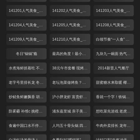
141201人气美食_001
141202人气美食_001
141203人气美食_001
141204人气美食_001
141205人气美食_001
141208人气美食_001
141209人气美食_001
141210人气美食_001
白领节奏“一人食” 荤素搭配翻花样！
冬日“锅锅”瘾
最高的角度！最小的空间！这个餐厅不简单
九块九一碗面 热气腾腾香辣酥
水煮海鲜抓着吃 不装淑女做“汉子”
38元午市套餐 现烤匹萨对折卖
2014新晋人气餐厅
老字号里排长龙 冬至吃碗“暖汤圆”！
老坛泡菜做烤鱼？重庆奶奶好手艺
甜蜜糖水来取暖 椰皇用来煮汤圆？
炒鱿鱼鲜嫩飘香 胡椒饼芝士爆浆
沪小胖龙虾 富贵虾 适合夜宵聚会
香就一个字！铁锅烧制锅巴饭！
防雾霾 补维c 挑橙吃橘有窍门！
浦东嘉里城 亲子美味好去处！
想吃菜先游戏 老虎棒子鸡！
食遍中国口水不停！带你领略各省经典菜品
人均五十骨头锅 四根大骨配菜多！
牛肉外卖排长 龙年味冷菜摆一盘