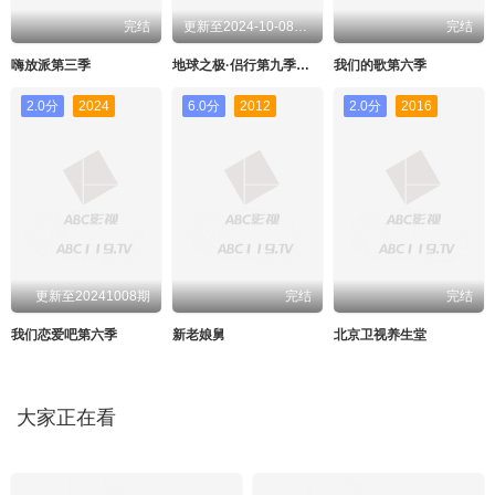
完结
更新至2024-10-08期期
完结
嗨放派第三季
地球之极·侣行第九季上篇
我们的歌第六季
2.0分
2024
6.0分
2012
2.0分
2016
更新至20241008期
完结
完结
我们恋爱吧第六季
新老娘舅
北京卫视养生堂
大家正在看