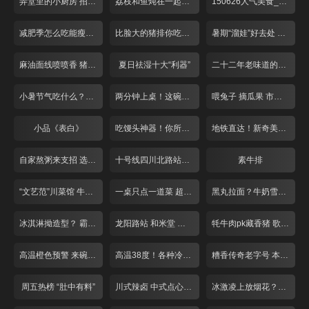
弄堂里的小厨房 招牌番茄酸辣面
荔枝和鱼炖在一起什么味道
150626人气美食_001
减肥季怎么吃能瘦下来
比脸大的猪排你吃过吗？
暑期“溜娃”好去处 亲子餐厅欢乐多
麻油面线喷喷香 猪脚龙虾做搭配
夏日祛湿十大“利器”
二十二年老味道的别样饼干
小暑节气吃什么？各类黄鳝最滋补
两分钟上桌！这碗泡饭不一般
喂兔子 摘瓜果 市区也有农家乐？
小品《表白》
吃馒头神器！你所不知道的调料混搭！
地铁直达！新奇美味！天气再热也不怕
自家熬粥来支招 选好大米配好料！
十号线四川北路站！冒菜臊子面人气旺！
素牛排
“文艺范”川菜馆 牛蛙“爱上”小仔姜
一桌只点一道菜 超大牛排似“战斧”
黑丸拉面？牛奶雪？新晋百货大暴走
冰淇淋拗造型？ 霸气大锅藏鱼头！
龙阳路站 和米堂 大虾章鱼烧
牦牛肉pk藏香猪 歌声对决赢免单！
高温橙色预警 来碗“雪”降降温！
高温38度！各种冷饮来“降温”
糟香传奇老字号 本帮大师来调味
周五热榜 “肚中有料”
川式辣卤 中式点心 打浦路站美味多！
冰激凌上放烟花？夏日解暑放大招！