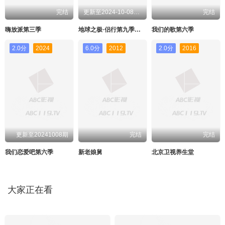
完结
更新至2024-10-08期期
完结
嗨放派第三季
地球之极·侣行第九季上篇
我们的歌第六季
2.0分
2024
6.0分
2012
2.0分
2016
更新至20241008期
完结
完结
我们恋爱吧第六季
新老娘舅
北京卫视养生堂
大家正在看