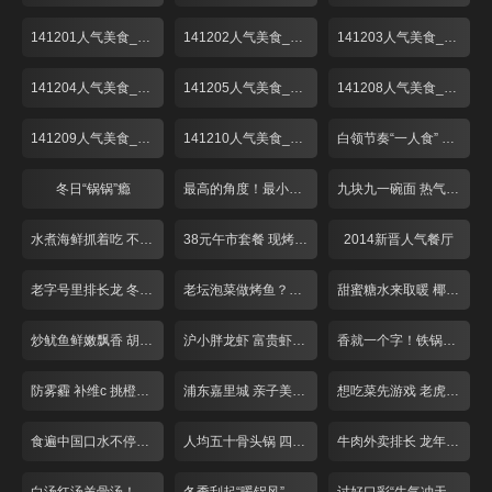
141201人气美食_001
141202人气美食_001
141203人气美食_001
141204人气美食_001
141205人气美食_001
141208人气美食_001
141209人气美食_001
141210人气美食_001
白领节奏“一人食” 荤素搭配翻花样！
冬日“锅锅”瘾
最高的角度！最小的空间！这个餐厅不简单
九块九一碗面 热气腾腾香辣酥
水煮海鲜抓着吃 不装淑女做“汉子”
38元午市套餐 现烤匹萨对折卖
2014新晋人气餐厅
老字号里排长龙 冬至吃碗“暖汤圆”！
老坛泡菜做烤鱼？重庆奶奶好手艺
甜蜜糖水来取暖 椰皇用来煮汤圆？
炒鱿鱼鲜嫩飘香 胡椒饼芝士爆浆
沪小胖龙虾 富贵虾 适合夜宵聚会
香就一个字！铁锅烧制锅巴饭！
防雾霾 补维c 挑橙吃橘有窍门！
浦东嘉里城 亲子美味好去处！
想吃菜先游戏 老虎棒子鸡！
食遍中国口水不停！带你领略各省经典菜品
人均五十骨头锅 四根大骨配菜多！
牛肉外卖排长 龙年味冷菜摆一盘