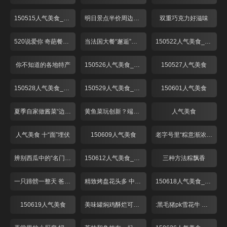
150515人气美食_001
明日景点半价周边美味享不停
双重巧克力好滋味
520说爱你 奇葩餐厅来探秘！
当法国大餐“邂逅”湖南辣椒！
150522人气美食_001
你不知道的各地特产
150526人气美食_001
150527人气美食
150528人气美食_001
150529人气美食_001
150601人气美食
夏季自家做酱菜“边角料”吃口好
黄鱼菜玩创新？端午时节最美味！
人气美食
人气美食 十“面”埋伏
150609人气美食
老字号里“粽意渐浓”牛肉八宝新品上市
辨别西瓜中的“名门望族”
150612人气美食_001
三种方法粽飘香
一只蹄髈一整天 爸爸糖蹄爱意浓
精致烤盘花头多 中药腌肉是啥味？
150618人气美食_001
150619人气美食
美味罐焖鸡酥烂可口 酒香糟味上海夏日味道
:黑毛猪pk雪花牛 烤盘上演大对决！