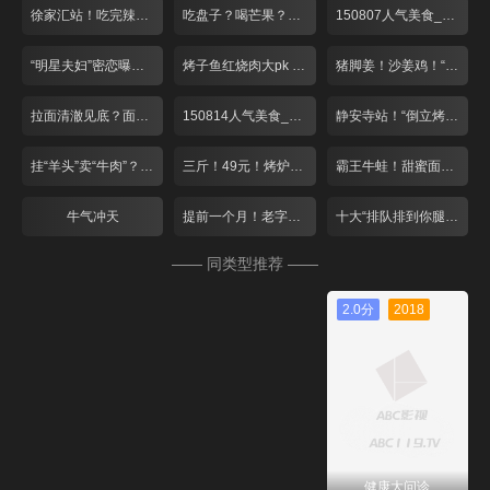
徐家汇站！吃完辣的 来点冰的
吃盘子？喝芒果？夏日里的小清新！
150807人气美食_001
“明星夫妇”密恋曝光？绝妙搭配酸爽一夏！
烤子鱼红烧肉大pk 爆笑游戏赢免单！
猪脚姜！沙姜鸡！“空调病”驱寒气
拉面清澈见底？面包比头大？
150814人气美食_001
静安寺站！“倒立烤鱼”遇上猫咪蛋糕
挂“羊头”卖“牛肉”？双层火锅大对决！
三斤！49元！烤炉“蹦”出大牛蛙
霸王牛蛙！甜蜜面包！这个七夕去张江！
牛气冲天
提前一个月！老字号月饼排队忙
十大“排队排到你腿软”餐厅
—— 同类型推荐 ——
2.0分
2018
健康大问诊