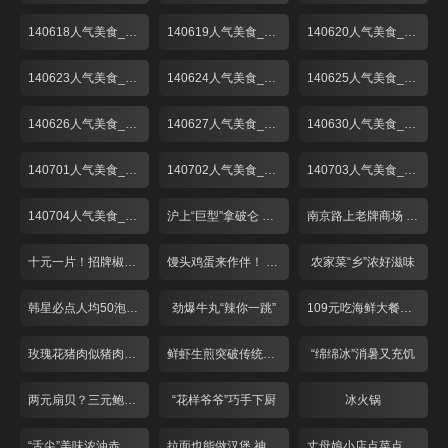
140618人气美食_001
140619人气美食_001
140620人气美食_001
140623人气美食_001
140624人气美食_001
140625人气美食_001
140626人气美食_001
140627人气美食_001
140630人气美食_001
140701人气美食_001
140702人气美食_001
140703人气美食_001
140704人气美食_001
沪上“巨型”拿破仑 人气高涨价不高！
南京路上老牌商场 美食广场折扣多！
十元一片！招牌椒盐炸猪手
馒头鸡蛋来作伴！ 经典红烧肉只卖28？
农家菜“乡”浓好滋味
韩星必点人均50泡菜锅
劲爆牛丸“辣你一跳”
109元吃海鲜大餐物超所值
玫瑰花猪肉似猪肉又似牛肉
鲜虾生煎突破传统味道鲜美
“绵绵冰”消暑又充饥
两元扇贝？三元鲍鱼？68元吃野生梭子蟹？！
“花样爷爷”巧手下厨
冰火锅
“舌尖”美味浓油赤酱五味鸭
拉面也能做汉堡 神奇面条“拿”着吃
丈母娘小店点菜点半份