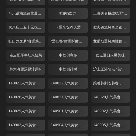
可乐话梅烧蹄髈最开胃
吃的n次方
上海夫妻挑战德国“咸猪手”
实惠店三五十元吃牛排
卡通米饭惹人爱
做火锅烧烤鱼全都不用水？
虹口龙之梦“咖喱烤鱼”
“爱心餐”鲜香酥嫩啤酒鸭
龙眼烟熏烤鸡性价比超高
猪皮配厚牛肚来烧烤
中秋创意多
盘点夏日火爆美味
胖大海甜汤原汁原味
中秋倒计时
沪上正港包点 “包”你喜欢
140821人气美食_001
140822人气美食_001
跟着韩剧吃韩餐，解锁时下最in美食“部队锅”
140826人气美食_001
140827人气美食_001
140828人气美食_001
140829人气美食_001
140901人气美食_001
140902人气美食_001
140903人气美食_001
140904人气美食_001
140905人气美食_001