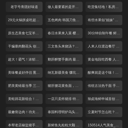
老字号青团好味道
做人最要紧的是开心面馆 泡椒鸡杂面
吃货集结地！私房川菜探营记
29元火锅拼桌吃超实惠！
五色烤肉 韩国刀鱼 刮起思密达旋风！
有些水果似“姐妹” 让你傻傻分不清楚
原生态美食七宝羊肉串
春日水果来入菜 樱桃咕咾肉最香浓
30分钟自制午餐 鲜虾天妇罗红豆饭
干煸塞肉翻花头 创意手法烧豆腐
三文鱼头来烧汤？胡椒调味更是鲜！
人来人往渡边餐厅 超大炸猪排
超大！霸气！浓郁海鲜饭任性吃！
鹅肝醉蟹手撕鸡 最是浓郁酒香菜！
黄金地段吃西餐 人均24元亲民价
美味餐桌好伴侣 熏鱼小店人气爆棚！
纳瓦新疆美食 馕坑焖羊腿 限量50份
酸爽就是这个味！巧用猪蹄做酸汤
肥美黄鳝最当季 三种吃法来尝鲜！
猪肝腰花黄鱼面，本帮面条滋味浓
传统古法热干面 手工芝麻酱香稠醇
美蛙蹄花新组合！肉质嫩鲜味足
一店只卖炸猪排 特制酱料令人回味
辣卤海鲜申城首创 酱汁入味回味无穷
最嫩骨边肉！功夫牛排汁水多
泰国料理明炉乌头鱼最招牌
立夏时节怎么吃？籽虾黄鳝最滋补
本帮老店椒盐猪手10元一片德国进口
新鲜鱼丸粒粒大颗 久煮不烂
150514人气美食_001