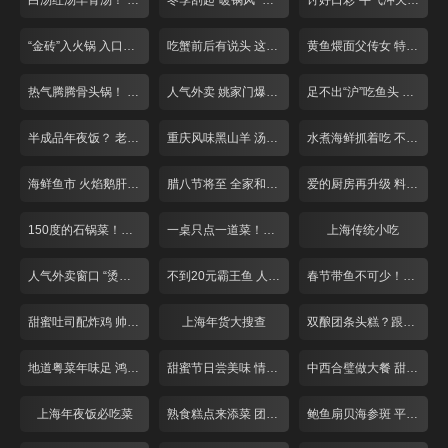
白汤红汤羊骨汤！ “羊气”十足来补身！
冬季刮起“暖锅风” 掀起你的“盖头”来
讨好口彩“牛气冲天”! 张飞牛肉面
“金砖”入火锅 入口就是鲜香辣
吃蟹前后有说头 这些道理你懂吗？
黄鱼煨面父传女 特色小笼人气旺
热气腾腾骨头锅！ 人均40就管饱！
人气外卖 姚家门爆鱼付记鲜丸
足不出“沪”吃鱼头 冬季滋补第一汤！
半成品年夜饭？ 老牌饭店提前探！
重庆风味黑山羊 汤锅干煸总相宜
水煮海鲜抓着吃 不装淑女做“汉子”
海鲜鱼市 火焰鹅肝牛排
腊八节将至 全家和美一碗粥
爱的厨房再升级 料理现场来求婚！
150度的石锅菜！这个冬天不怕冷！
一桌只点一道菜！巨无霸牛排似“斧头”
上海传统小吃
人气外卖窗口 “烫手美食”买回家！
不到20元霸王鱼 人均50一锅两吃！
春节带鱼不可少！糟香风干自家做
甜蜜吐司配炸鸡 帅哥老板亲手做！
上海年货大搜查
双酿团条头糕？跟上海阿姨学糕团！
地道粤菜年味足 鸿运当头好口彩
甜蜜节日尝美味 情人节前攻略多
中西合璧做大餐 甜蜜度过情人节！
上海年夜饭必吃菜
熟食糕点来添菜 团团圆圆庆新年
鲍鱼扇贝海参斑 平价海鲜吃过瘾！