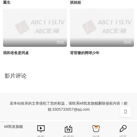
重生
抓娃娃
完结
完结
我和老爸是同桌
背背篓的网球少年
影片评论
若本站收录的文章侵犯了您的权益，请联系k8凯发旗舰删除侵权内容！邮
箱:
3305733057@qq.com
网站地图
k8凯发旗舰