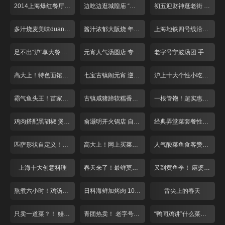
2014上海爆红餐厅盘点
边吃边逛城隍庙 “飙”汁美味吃不停
初五迎财神逛老街 习俗美食吃起来
多汁烧麦美味duang不停
酱汁浓郁大阪烧 年糕也能玩拉丝
上海地铁四号线沿路美食大搜罗
足不出“沪”享大餐 全国各地家乡菜一网打尽！
元宵人气汤圆店 专注手工十五年！
老字号宁波汤团 手工现做日销5万只！
高大上！特色面馆点菜买单全自助 葱花香菜自由选
七宝古镇闹元宵 逆天炒汤圆又辣又脆
沪上十大个性小吃老板娘盘点
霸气鱼头王！苗家生鱼头端上桌
古镇咸猪蹄软糯香人均仅需30元！
一根管饱！超实惠羊棒骨美味众人夸
鸡肉搭配黑胡椒 煲出来的好味道！
俞灏明开火锅店 自制神秘底料风味独特
经典弄堂菜套餐性价比超高白领赞不绝口
匹萨形状自定义！大白版面团萌翻天
高大上！网上买菜免费送！
人气酸菜鱼食客赞不绝口
上海十大创意料理
春天来了！最鲜莫过小河鲜！
又到黄鱼季！ 麻婆豆腐来抢戏！
熬煮六小时！鸡汤泡饭哪家强？
日料海鲜加烤肉 108元吃到爽！
舌尖上的春天
只卖一道菜？！ 鳗鱼料理不一般
青团热卖！ 老字号遇上夫妻老婆店
“鸭同鸡讲”什么菜？正宗川味麻！香！辣！