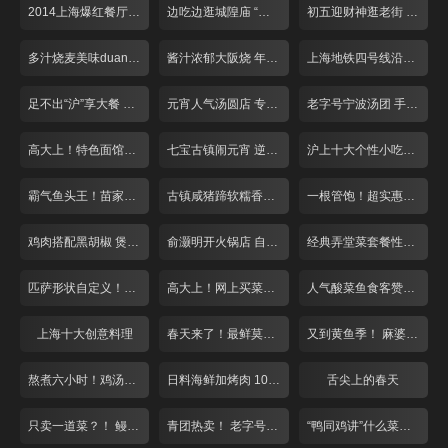
2014上海爆红餐厅盘点
边吃边逛城隍庙 “飙”汁美味吃不停
初五迎财神逛老街 习俗美食吃起来
多汁烧麦美味duang不停
酱汁浓郁大阪烧 年糕也能玩拉丝
上海地铁四号线沿路美食大搜罗
足不出“沪”享大餐 全国各地家乡菜一网打尽！
元宵人气汤圆店 专注手工十五年！
老字号宁波汤团 手工现做日销5万只！
高大上！特色面馆点菜买单全自助 葱花香菜自由选
七宝古镇闹元宵 逆天炒汤圆又辣又脆
沪上十大个性小吃老板娘盘点
霸气鱼头王！苗家生鱼头端上桌
古镇咸猪蹄软糯香人均仅需30元！
一根管饱！超实惠羊棒骨美味众人夸
鸡肉搭配黑胡椒 煲出来的好味道！
俞灏明开火锅店 自制神秘底料风味独特
经典弄堂菜套餐性价比超高白领赞不绝口
匹萨形状自定义！大白版面团萌翻天
高大上！网上买菜免费送！
人气酸菜鱼食客赞不绝口
上海十大创意料理
春天来了！最鲜莫过小河鲜！
又到黄鱼季！ 麻婆豆腐来抢戏！
熬煮六小时！鸡汤泡饭哪家强？
日料海鲜加烤肉 108元吃到爽！
舌尖上的春天
只卖一道菜？！ 鳗鱼料理不一般
青团热卖！ 老字号遇上夫妻老婆店
“鸭同鸡讲”什么菜？正宗川味麻！香！辣！