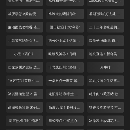
弄堂里的小厨房 招牌番茄酸辣面
荔枝和鱼炖在一起什么味道
150626人气美食_001
减肥季怎么吃能瘦下来
比脸大的猪排你吃过吗？
暑期“溜娃”好去处 亲子餐厅欢乐多
麻油面线喷喷香 猪脚龙虾做搭配
夏日祛湿十大“利器”
二十二年老味道的别样饼干
小暑节气吃什么？各类黄鳝最滋补
两分钟上桌！这碗泡饭不一般
喂兔子 摘瓜果 市区也有农家乐？
小品《表白》
吃馒头神器！你所不知道的调料混搭！
地铁直达！新奇美味！天气再热也不怕
自家熬粥来支招 选好大米配好料！
十号线四川北路站！冒菜臊子面人气旺！
素牛排
“文艺范”川菜馆 牛蛙“爱上”小仔姜
一桌只点一道菜 超大牛排似“战斧”
黑丸拉面？牛奶雪？新晋百货大暴走
冰淇淋拗造型？ 霸气大锅藏鱼头！
龙阳路站 和米堂 大虾章鱼烧
牦牛肉pk藏香猪 歌声对决赢免单！
高温橙色预警 来碗“雪”降降温！
高温38度！各种冷饮来“降温”
糟香传奇老字号 本帮大师来调味
周五热榜 “肚中有料”
川式辣卤 中式点心 打浦路站美味多！
冰激凌上放烟花？夏日解暑放大招！