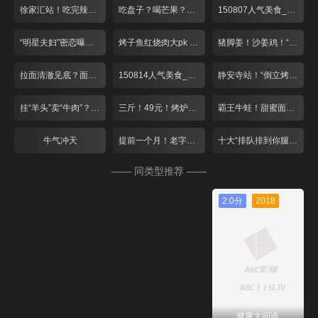
徐家汇站！吃完辣的 来点冰的
吃盘子？喝芒果？夏日里的小清新！
150807人气美食_001
“明星夫妇”密恋曝光？绝妙搭配酸爽一夏！
烤子鱼红烧肉大pk 爆笑游戏赢免单！
猪脚姜！沙姜鸡！“空调病”驱寒气
拉面清澈见底？面包比头大？
150814人气美食_001
静安寺站！“倒立烤鱼”遇上猫咪蛋糕
挂“羊头”卖“牛肉”？双层火锅大对决！
三斤！49元！烤炉“蹦”出大牛蛙
霸王牛蛙！甜蜜面包！这个七夕去张江！
牛气冲天
提前一个月！老字号月饼排队忙
十大“排队排到你腿软”餐厅
—— 同类型推荐 ——
2.0分
2018
健康大问诊