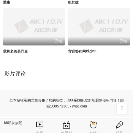
重生
抓娃娃
完结
完结
我和老爸是同桌
背背篓的网球少年
影片评论
若本站收录的文章侵犯了您的权益，请联系k8凯发旗舰删除侵权内容！邮
箱:
3305733057@qq.com
网站地图
k8凯发旗舰