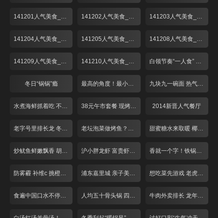
141201人气美食_001
141202人气美食_001
141203人气美食_001
141204人气美食_001
141205人气美食_001
141208人气美食_001
141209人气美食_001
141210人气美食_001
白领节奏“一人食” 荤素搭配翻花样！
冬日“锅锅”瘾
最高的角度！最小的空间！这个餐厅不简单
九块九一碗面 热气腾腾香辣酥
水煮海鲜抓着吃 不装淑女做“汉子”
38元午市套餐 现烤匹萨对折卖
2014新晋人气餐厅
老字号里排长龙 冬至吃碗“暖汤圆”！
老坛泡菜做烤鱼？重庆奶奶好手艺
甜蜜糖水来取暖 椰皇用来煮汤圆？
炒鱿鱼鲜嫩飘香 胡椒饼芝士爆浆
沪小胖龙虾 富贵虾 适合夜宵聚会
香就一个字！铁锅烧制锅巴饭！
防雾霾 补维c 挑橙吃橘有窍门！
浦东嘉里城 亲子美味好去处！
想吃菜先游戏 老虎棒子鸡！
食遍中国口水不停！带你领略各省经典菜品
人均五十骨头锅 四根大骨配菜多！
牛肉外卖排长 龙年味冷菜摆一盘