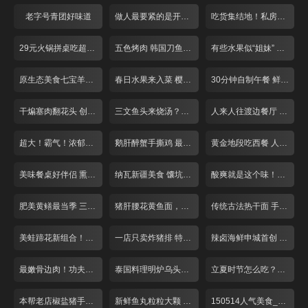
老字号青团好味道
做人最要紧的是开心面馆 泡椒鸡杂面
吃货集结地！私房川菜探营记
29元火锅拼桌吃超实惠！
五色烤肉 韩国刀鱼 刮起思密达旋风！
有些水果似“姐妹” 让你傻傻分不清楚
原生态美食七宝羊肉串
春日水果来入菜 樱桃咕咾肉最香浓
30分钟自制午餐 鲜虾天妇罗红豆饭
干煸塞肉翻花头 创意手法烧豆腐
三文鱼头来烧汤？胡椒调味更是鲜！
人来人往渡边餐厅 超大炸猪排
超大！霸气！浓郁海鲜饭任性吃！
鹅肝醉蟹手撕鸡 最是浓郁酒香菜！
黄金地段吃西餐 人均24元亲民价
美味餐桌好伴侣 熏鱼小店人气爆棚！
纳瓦新疆美食 馕坑焖羊腿 限量50份
酸爽就是这个味！巧用猪蹄做酸汤
肥美黄鳝最当季 三种吃法来尝鲜！
猪肝腰花黄鱼面，本帮面条滋味浓
传统古法热干面 手工芝麻酱香稠醇
美蛙蹄花新组合！肉质嫩鲜味足
一店只卖炸猪排 特制酱料令人回味
辣卤海鲜申城首创 酱汁入味回味无穷
最嫩骨边肉！功夫牛排汁水多
泰国料理明炉乌头鱼最招牌
立夏时节怎么吃？籽虾黄鳝最滋补
本帮老店椒盐猪手10元一片德国进口
新鲜鱼丸粒粒大颗 久煮不烂
150514人气美食_001