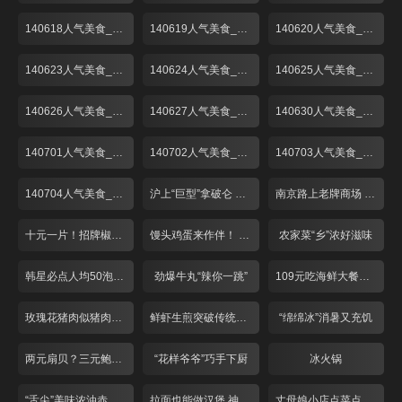
140618人气美食_001
140619人气美食_001
140620人气美食_001
140623人气美食_001
140624人气美食_001
140625人气美食_001
140626人气美食_001
140627人气美食_001
140630人气美食_001
140701人气美食_001
140702人气美食_001
140703人气美食_001
140704人气美食_001
沪上“巨型”拿破仑 人气高涨价不高！
南京路上老牌商场 美食广场折扣多！
十元一片！招牌椒盐炸猪手
馒头鸡蛋来作伴！ 经典红烧肉只卖28？
农家菜“乡”浓好滋味
韩星必点人均50泡菜锅
劲爆牛丸“辣你一跳”
109元吃海鲜大餐物超所值
玫瑰花猪肉似猪肉又似牛肉
鲜虾生煎突破传统味道鲜美
“绵绵冰”消暑又充饥
两元扇贝？三元鲍鱼？68元吃野生梭子蟹？！
“花样爷爷”巧手下厨
冰火锅
“舌尖”美味浓油赤酱五味鸭
拉面也能做汉堡 神奇面条“拿”着吃
丈母娘小店点菜点半份