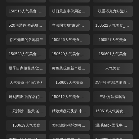
150515人气美食_001
明日景点半价周边美味享不停
双重巧克力好滋味
520说爱你 奇葩餐厅来探秘！
当法国大餐“邂逅”湖南辣椒！
150522人气美食_001
你不知道的各地特产
150526人气美食_001
150527人气美食
150528人气美食_001
150529人气美食_001
150601人气美食
夏季自家做酱菜“边角料”吃口好
黄鱼菜玩创新？端午时节最美味！
人气美食
人气美食 十“面”埋伏
150609人气美食
老字号里“粽意渐浓”牛肉八宝新品上市
辨别西瓜中的“名门望族”
150612人气美食_001
三种方法粽飘香
一只蹄髈一整天 爸爸糖蹄爱意浓
精致烤盘花头多 中药腌肉是啥味？
150618人气美食_001
150619人气美食
美味罐焖鸡酥烂可口 酒香糟味上海夏日味道
:黑毛猪pk雪花牛 烤盘上演大对决！