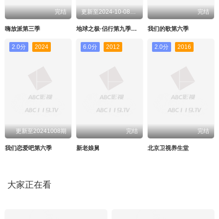
完结
更新至2024-10-08期期
完结
嗨放派第三季
地球之极·侣行第九季上篇
我们的歌第六季
2.0分
2024
6.0分
2012
2.0分
2016
更新至20241008期
完结
完结
我们恋爱吧第六季
新老娘舅
北京卫视养生堂
大家正在看