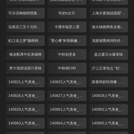
可乐话梅烧蹄髈最开胃
吃的n次方
上海夫妻挑战德国“咸猪手”
实惠店三五十元吃牛排
卡通米饭惹人爱
做火锅烧烤鱼全都不用水？
虹口龙之梦“咖喱烤鱼”
“爱心餐”鲜香酥嫩啤酒鸭
龙眼烟熏烤鸡性价比超高
猪皮配厚牛肚来烧烤
中秋创意多
盘点夏日火爆美味
胖大海甜汤原汁原味
中秋倒计时
沪上正港包点 “包”你喜欢
140821人气美食_001
140822人气美食_001
跟着韩剧吃韩餐，解锁时下最in美食“部队锅”
140826人气美食_001
140827人气美食_001
140828人气美食_001
140829人气美食_001
140901人气美食_001
140902人气美食_001
140903人气美食_001
140904人气美食_001
140905人气美食_001