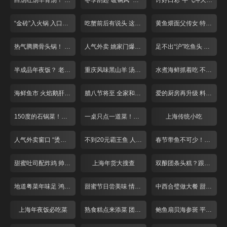
白汤红汤羊骨汤！ “羊气”十足来补身！
冬季刮起“暖锅风” 掀起你的“盖头”来
讨好口彩“牛气冲天”! 张飞牛肉面
“金砖”入火锅 入口就是鲜香辣
吃蟹前后有说头 这些道理你懂吗？
黄鱼煨面父传女 特色小笼人气旺
热气腾腾骨头锅！ 人均40就管饱！
人气外卖 姚家门爆鱼付记鲜丸
足不出“沪”吃鱼头 冬季滋补第一汤！
半成品年夜饭？ 老牌饭店提前探！
重庆风味黑山羊 汤锅干煸总相宜
水煮海鲜抓着吃 不装淑女做“汉子”
海鲜鱼市 火焰鹅肝牛排
腊八节将至 全家和美一碗粥
爱的厨房再升级 料理现场来求婚！
150度的石锅菜！这个冬天不怕冷！
一桌只点一道菜！巨无霸牛排似“斧头”
上海传统小吃
人气外卖窗口 “烫手美食”买回家！
不到20元霸王鱼 人均50一锅两吃！
春节带鱼不可少！糟香风干自家做
甜蜜吐司配炸鸡 帅哥老板亲手做！
上海年货大搜查
双酿团条头糕？跟上海阿姨学糕团！
地道粤菜年味足 鸿运当头好口彩
甜蜜节日尝美味 情人节前攻略多
中西合璧做大餐 甜蜜度过情人节！
上海年夜饭必吃菜
熟食糕点来添菜 团团圆圆庆新年
鲍鱼扇贝海参斑 平价海鲜吃过瘾！