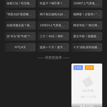
徐家汇站！吃完辣的 来点冰的
吃盘子？喝芒果？夏日里的小清新！
150807人气美食_001
“明星夫妇”密恋曝光？绝妙搭配酸爽一夏！
烤子鱼红烧肉大pk 爆笑游戏赢免单！
猪脚姜！沙姜鸡！“空调病”驱寒气
拉面清澈见底？面包比头大？
150814人气美食_001
静安寺站！“倒立烤鱼”遇上猫咪蛋糕
挂“羊头”卖“牛肉”？双层火锅大对决！
三斤！49元！烤炉“蹦”出大牛蛙
霸王牛蛙！甜蜜面包！这个七夕去张江！
牛气冲天
提前一个月！老字号月饼排队忙
十大“排队排到你腿软”餐厅
—— 同类型推荐 ——
2.0分
2018
健康大问诊