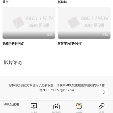
重生
抓娃娃
完结
完结
我和老爸是同桌
背背篓的网球少年
影片评论
若本站收录的文章侵犯了您的权益，请联系k8凯发旗舰删除侵权内容！邮
箱:
3305733057@qq.com
网站地图
k8凯发旗舰