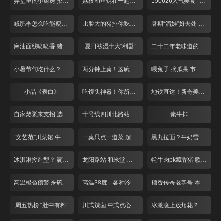
弄堂里的小厨房 招牌番茄酸辣面
荔枝和鱼炖在一起什么味道
150626人气美食_001
减肥季怎么吃能瘦下来
比脸大的猪排你吃过吗？
暑期“溜娃”好去处 亲子餐厅欢乐多
麻油面线喷喷香 猪脚龙虾做搭配
夏日祛湿十大“利器”
二十二年老味道的别样饼干
小暑节气吃什么？各类黄鳝最滋补
两分钟上桌！这碗泡饭不一般
喂兔子 摘瓜果 市区也有农家乐？
小品《表白》
吃馒头神器！你所不知道的调料混搭！
地铁直达！新奇美味！天气再热也不怕
自家熬粥来支招 选好大米配好料！
十号线四川北路站！冒菜臊子面人气旺！
素牛排
“文艺范”川菜馆 牛蛙“爱上”小仔姜
一桌只点一道菜 超大牛排似“战斧”
黑丸拉面？牛奶雪？新晋百货大暴走
冰淇淋拗造型？ 霸气大锅藏鱼头！
龙阳路站 和米堂 大虾章鱼烧
牦牛肉pk藏香猪 歌声对决赢免单！
高温橙色预警 来碗“雪”降降温！
高温38度！各种冷饮来“降温”
糟香传奇老字号 本帮大师来调味
周五热榜 “肚中有料”
川式辣卤 中式点心 打浦路站美味多！
冰激凌上放烟花？夏日解暑放大招！