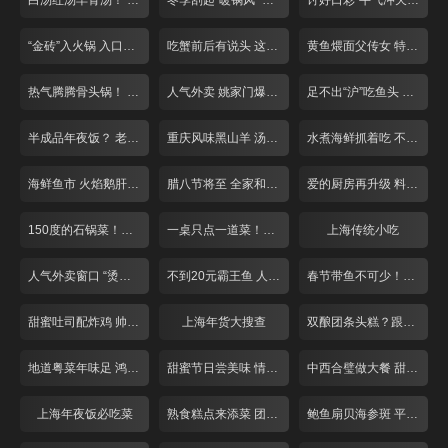
白汤红汤羊骨汤！ “羊气”十足来补身！
冬季刮起“暖锅风” 掀起你的“盖头”来
讨好口彩“牛气冲天”! 张飞牛肉面
“金砖”入火锅 入口就是鲜香辣
吃蟹前后有说头 这些道理你懂吗？
黄鱼煨面父传女 特色小笼人气旺
热气腾腾骨头锅！ 人均40就管饱！
人气外卖 姚家门爆鱼付记鲜丸
足不出“沪”吃鱼头 冬季滋补第一汤！
半成品年夜饭？ 老牌饭店提前探！
重庆风味黑山羊 汤锅干煸总相宜
水煮海鲜抓着吃 不装淑女做“汉子”
海鲜鱼市 火焰鹅肝牛排
腊八节将至 全家和美一碗粥
爱的厨房再升级 料理现场来求婚！
150度的石锅菜！这个冬天不怕冷！
一桌只点一道菜！巨无霸牛排似“斧头”
上海传统小吃
人气外卖窗口 “烫手美食”买回家！
不到20元霸王鱼 人均50一锅两吃！
春节带鱼不可少！糟香风干自家做
甜蜜吐司配炸鸡 帅哥老板亲手做！
上海年货大搜查
双酿团条头糕？跟上海阿姨学糕团！
地道粤菜年味足 鸿运当头好口彩
甜蜜节日尝美味 情人节前攻略多
中西合璧做大餐 甜蜜度过情人节！
上海年夜饭必吃菜
熟食糕点来添菜 团团圆圆庆新年
鲍鱼扇贝海参斑 平价海鲜吃过瘾！