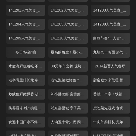
141201人气美食_001
141202人气美食_001
141203人气美食_001
141204人气美食_001
141205人气美食_001
141208人气美食_001
141209人气美食_001
141210人气美食_001
白领节奏“一人食” 荤素搭配翻花样！
冬日“锅锅”瘾
最高的角度！最小的空间！这个餐厅不简单
九块九一碗面 热气腾腾香辣酥
水煮海鲜抓着吃 不装淑女做“汉子”
38元午市套餐 现烤匹萨对折卖
2014新晋人气餐厅
老字号里排长龙 冬至吃碗“暖汤圆”！
老坛泡菜做烤鱼？重庆奶奶好手艺
甜蜜糖水来取暖 椰皇用来煮汤圆？
炒鱿鱼鲜嫩飘香 胡椒饼芝士爆浆
沪小胖龙虾 富贵虾 适合夜宵聚会
香就一个字！铁锅烧制锅巴饭！
防雾霾 补维c 挑橙吃橘有窍门！
浦东嘉里城 亲子美味好去处！
想吃菜先游戏 老虎棒子鸡！
食遍中国口水不停！带你领略各省经典菜品
人均五十骨头锅 四根大骨配菜多！
牛肉外卖排长 龙年味冷菜摆一盘