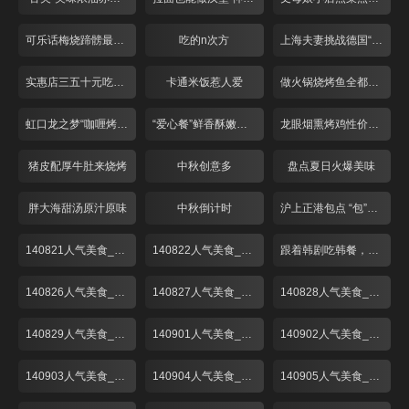
可乐话梅烧蹄髈最开胃
吃的n次方
上海夫妻挑战德国“咸猪手”
实惠店三五十元吃牛排
卡通米饭惹人爱
做火锅烧烤鱼全都不用水？
虹口龙之梦“咖喱烤鱼”
“爱心餐”鲜香酥嫩啤酒鸭
龙眼烟熏烤鸡性价比超高
猪皮配厚牛肚来烧烤
中秋创意多
盘点夏日火爆美味
胖大海甜汤原汁原味
中秋倒计时
沪上正港包点 “包”你喜欢
140821人气美食_001
140822人气美食_001
跟着韩剧吃韩餐，解锁时下最in美食“部队锅”
140826人气美食_001
140827人气美食_001
140828人气美食_001
140829人气美食_001
140901人气美食_001
140902人气美食_001
140903人气美食_001
140904人气美食_001
140905人气美食_001