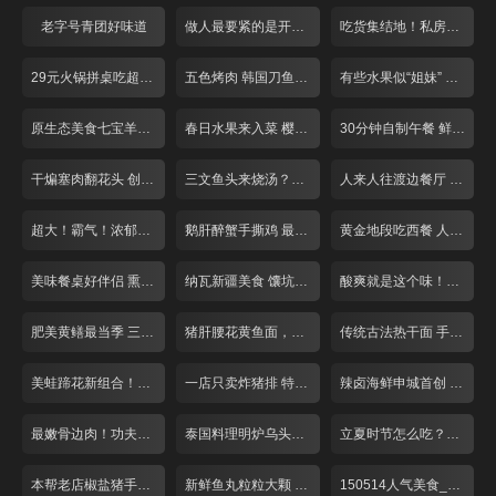
老字号青团好味道
做人最要紧的是开心面馆 泡椒鸡杂面
吃货集结地！私房川菜探营记
29元火锅拼桌吃超实惠！
五色烤肉 韩国刀鱼 刮起思密达旋风！
有些水果似“姐妹” 让你傻傻分不清楚
原生态美食七宝羊肉串
春日水果来入菜 樱桃咕咾肉最香浓
30分钟自制午餐 鲜虾天妇罗红豆饭
干煸塞肉翻花头 创意手法烧豆腐
三文鱼头来烧汤？胡椒调味更是鲜！
人来人往渡边餐厅 超大炸猪排
超大！霸气！浓郁海鲜饭任性吃！
鹅肝醉蟹手撕鸡 最是浓郁酒香菜！
黄金地段吃西餐 人均24元亲民价
美味餐桌好伴侣 熏鱼小店人气爆棚！
纳瓦新疆美食 馕坑焖羊腿 限量50份
酸爽就是这个味！巧用猪蹄做酸汤
肥美黄鳝最当季 三种吃法来尝鲜！
猪肝腰花黄鱼面，本帮面条滋味浓
传统古法热干面 手工芝麻酱香稠醇
美蛙蹄花新组合！肉质嫩鲜味足
一店只卖炸猪排 特制酱料令人回味
辣卤海鲜申城首创 酱汁入味回味无穷
最嫩骨边肉！功夫牛排汁水多
泰国料理明炉乌头鱼最招牌
立夏时节怎么吃？籽虾黄鳝最滋补
本帮老店椒盐猪手10元一片德国进口
新鲜鱼丸粒粒大颗 久煮不烂
150514人气美食_001