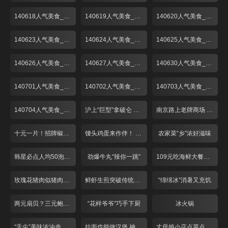
140618人气美食_001
140619人气美食_001
140620人气美食_001
140623人气美食_001
140624人气美食_001
140625人气美食_001
140626人气美食_001
140627人气美食_001
140630人气美食_001
140701人气美食_001
140702人气美食_001
140703人气美食_001
140704人气美食_001
沪上“巨型”拿破仑 人气高涨价不高！
南京路上老牌商场 美食广场折扣多！
十元一片！招牌椒盐炸猪手
馒头鸡蛋来作伴！ 经典红烧肉只卖28？
农家菜“乡”浓好滋味
韩星必点人均50泡菜锅
劲爆牛丸“辣你一跳”
109元吃海鲜大餐物超所值
玫瑰花猪肉似猪肉又似牛肉
鲜虾生煎突破传统味道鲜美
“绵绵冰”消暑又充饥
两元扇贝？三元鲍鱼？68元吃野生梭子蟹？！
“花样爷爷”巧手下厨
冰火锅
“舌尖”美味浓油赤酱五味鸭
拉面也能做汉堡 神奇面条“拿”着吃
丈母娘小店点菜点半份