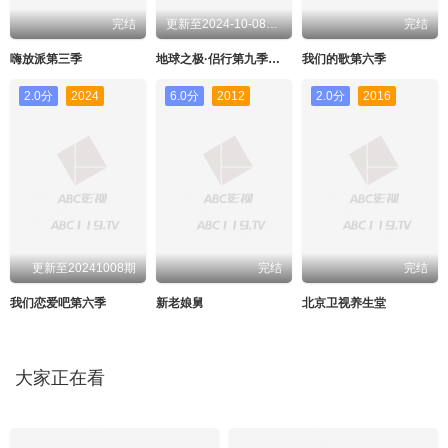
完结
更新至2024-10-08期期
完结
嗨放派第三季
地球之极·侣行第九季上篇
我们的歌第六季
2.0分
2024
6.0分
2012
2.0分
2016
更新至20241008期
完结
完结
我们恋爱吧第六季
新老娘舅
北京卫视养生堂
大家正在看