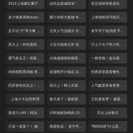
2014上海爆红餐厅盘点
边吃边逛城隍庙 “飙”汁美味吃不停
初五迎财神逛老街 习俗美食吃起来
多汁烧麦美味duang不停
酱汁浓郁大阪烧 年糕也能玩拉丝
上海地铁四号线沿路美食大搜罗
足不出“沪”享大餐 全国各地家乡菜一网打尽！
元宵人气汤圆店 专注手工十五年！
老字号宁波汤团 手工现做日销5万只！
高大上！特色面馆点菜买单全自助 葱花香菜自由选
七宝古镇闹元宵 逆天炒汤圆又辣又脆
沪上十大个性小吃老板娘盘点
霸气鱼头王！苗家生鱼头端上桌
古镇咸猪蹄软糯香人均仅需30元！
一根管饱！超实惠羊棒骨美味众人夸
鸡肉搭配黑胡椒 煲出来的好味道！
俞灏明开火锅店 自制神秘底料风味独特
经典弄堂菜套餐性价比超高白领赞不绝口
匹萨形状自定义！大白版面团萌翻天
高大上！网上买菜免费送！
人气酸菜鱼食客赞不绝口
上海十大创意料理
春天来了！最鲜莫过小河鲜！
又到黄鱼季！ 麻婆豆腐来抢戏！
熬煮六小时！鸡汤泡饭哪家强？
日料海鲜加烤肉 108元吃到爽！
舌尖上的春天
只卖一道菜？！ 鳗鱼料理不一般
青团热卖！ 老字号遇上夫妻老婆店
“鸭同鸡讲”什么菜？正宗川味麻！香！辣！