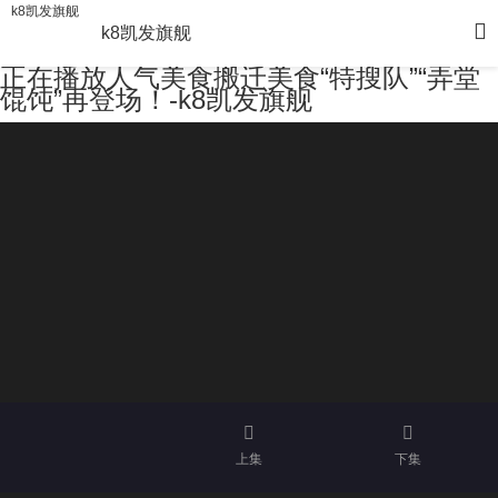
k8凯发旗舰
k8凯发旗舰
正在播放人气美食搬迁美食“特搜队”“弄堂
馄饨”再登场！-k8凯发旗舰
上集
下集