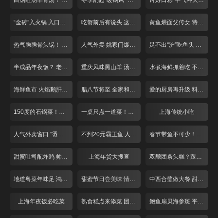
白汤红汤羊骨汤！ “羊气”十足来补身！
冬季刮起“暖锅风” 掀起你的“盖头”来
讨好口彩“牛气冲天”! 张飞牛肉面
“金砖”入火锅 入口就是鲜香辣
吃蟹前后有说头 这些道理你懂吗？
黄鱼煨面父传女 特色小笼人气旺
热气腾腾骨头锅！ 人均40就管饱！
人气外卖 姚家门爆鱼付记鲜丸
足不出“沪”吃鱼头 冬季滋补第一汤！
半成品年夜饭？ 老牌饭店提前探！
重庆风味黑山羊 汤锅干煸总相宜
水煮海鲜抓着吃 不装淑女做“汉子”
海鲜鱼市 火焰鹅肝牛排
腊八节将至 全家和美一碗粥
爱的厨房再升级 料理现场来求婚！
150度的石锅菜！这个冬天不怕冷！
一桌只点一道菜！巨无霸牛排似“斧头”
上海传统小吃
人气外卖窗口 “烫手美食”买回家！
不到20元霸王鱼 人均50一锅两吃！
春节带鱼不可少！糟香风干自家做
甜蜜吐司配炸鸡 帅哥老板亲手做！
上海年货大搜查
双酿团条头糕？跟上海阿姨学糕团！
地道粤菜年味足 鸿运当头好口彩
甜蜜节日尝美味 情人节前攻略多
中西合璧做大餐 甜蜜度过情人节！
上海年夜饭必吃菜
熟食糕点来添菜 团团圆圆庆新年
鲍鱼扇贝海参斑 平价海鲜吃过瘾！