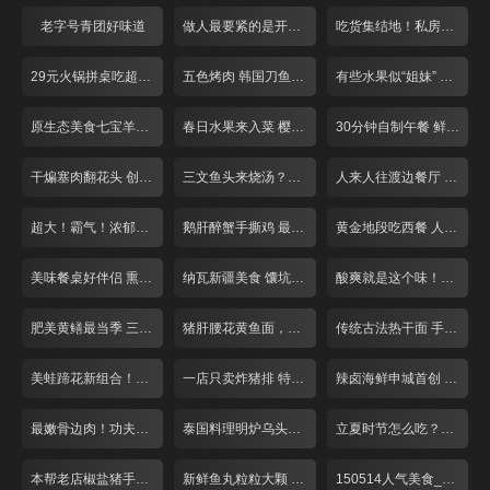
老字号青团好味道
做人最要紧的是开心面馆 泡椒鸡杂面
吃货集结地！私房川菜探营记
29元火锅拼桌吃超实惠！
五色烤肉 韩国刀鱼 刮起思密达旋风！
有些水果似“姐妹” 让你傻傻分不清楚
原生态美食七宝羊肉串
春日水果来入菜 樱桃咕咾肉最香浓
30分钟自制午餐 鲜虾天妇罗红豆饭
干煸塞肉翻花头 创意手法烧豆腐
三文鱼头来烧汤？胡椒调味更是鲜！
人来人往渡边餐厅 超大炸猪排
超大！霸气！浓郁海鲜饭任性吃！
鹅肝醉蟹手撕鸡 最是浓郁酒香菜！
黄金地段吃西餐 人均24元亲民价
美味餐桌好伴侣 熏鱼小店人气爆棚！
纳瓦新疆美食 馕坑焖羊腿 限量50份
酸爽就是这个味！巧用猪蹄做酸汤
肥美黄鳝最当季 三种吃法来尝鲜！
猪肝腰花黄鱼面，本帮面条滋味浓
传统古法热干面 手工芝麻酱香稠醇
美蛙蹄花新组合！肉质嫩鲜味足
一店只卖炸猪排 特制酱料令人回味
辣卤海鲜申城首创 酱汁入味回味无穷
最嫩骨边肉！功夫牛排汁水多
泰国料理明炉乌头鱼最招牌
立夏时节怎么吃？籽虾黄鳝最滋补
本帮老店椒盐猪手10元一片德国进口
新鲜鱼丸粒粒大颗 久煮不烂
150514人气美食_001