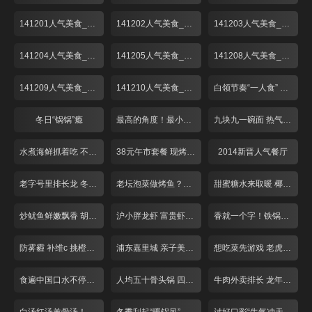
141201人气美食_001
141202人气美食_001
141203人气美食_001
141204人气美食_001
141205人气美食_001
141208人气美食_001
141209人气美食_001
141210人气美食_001
白领节奏“一人食” 荤素搭配翻花样！
冬日“锅锅”瘾
最高的角度！最小的空间！这个餐厅不简单
九块九一碗面 热气腾腾香辣酥
水煮海鲜抓着吃 不装淑女做“汉子”
38元午市套餐 现烤匹萨对折卖
2014新晋人气餐厅
老字号里排长龙 冬至吃碗“暖汤圆”！
老坛泡菜做烤鱼？重庆奶奶好手艺
甜蜜糖水来取暖 椰皇用来煮汤圆？
炒鱿鱼鲜嫩飘香 胡椒饼芝士爆浆
沪小胖龙虾 富贵虾 适合夜宵聚会
香就一个字！铁锅烧制锅巴饭！
防雾霾 补维c 挑橙吃橘有窍门！
浦东嘉里城 亲子美味好去处！
想吃菜先游戏 老虎棒子鸡！
食遍中国口水不停！带你领略各省经典菜品
人均五十骨头锅 四根大骨配菜多！
牛肉外卖排长 龙年味冷菜摆一盘