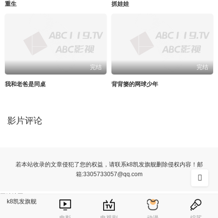
重生
抓娃娃
完结
完结
我和老爸是同桌
背背篓的网球少年
影片评论
若本站收录的文章侵犯了您的权益，请联系k8凯发旗舰删除侵权内容！邮
箱:
3305733057@qq.com
网站地图
k8凯发旗舰