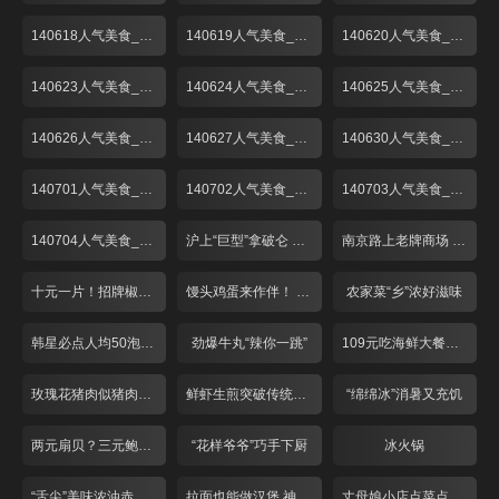
140618人气美食_001
140619人气美食_001
140620人气美食_001
140623人气美食_001
140624人气美食_001
140625人气美食_001
140626人气美食_001
140627人气美食_001
140630人气美食_001
140701人气美食_001
140702人气美食_001
140703人气美食_001
140704人气美食_001
沪上“巨型”拿破仑 人气高涨价不高！
南京路上老牌商场 美食广场折扣多！
十元一片！招牌椒盐炸猪手
馒头鸡蛋来作伴！ 经典红烧肉只卖28？
农家菜“乡”浓好滋味
韩星必点人均50泡菜锅
劲爆牛丸“辣你一跳”
109元吃海鲜大餐物超所值
玫瑰花猪肉似猪肉又似牛肉
鲜虾生煎突破传统味道鲜美
“绵绵冰”消暑又充饥
两元扇贝？三元鲍鱼？68元吃野生梭子蟹？！
“花样爷爷”巧手下厨
冰火锅
“舌尖”美味浓油赤酱五味鸭
拉面也能做汉堡 神奇面条“拿”着吃
丈母娘小店点菜点半份