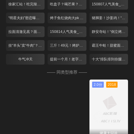
徐家汇站！吃完辣的 来点冰的
吃盘子？喝芒果？夏日里的小清新！
150807人气美食_001
“明星夫妇”密恋曝光？绝妙搭配酸爽一夏！
烤子鱼红烧肉大pk 爆笑游戏赢免单！
猪脚姜！沙姜鸡！“空调病”驱寒气
拉面清澈见底？面包比头大？
150814人气美食_001
静安寺站！“倒立烤鱼”遇上猫咪蛋糕
挂“羊头”卖“牛肉”？双层火锅大对决！
三斤！49元！烤炉“蹦”出大牛蛙
霸王牛蛙！甜蜜面包！这个七夕去张江！
牛气冲天
提前一个月！老字号月饼排队忙
十大“排队排到你腿软”餐厅
—— 同类型推荐 ——
2.0分
2018
健康大问诊