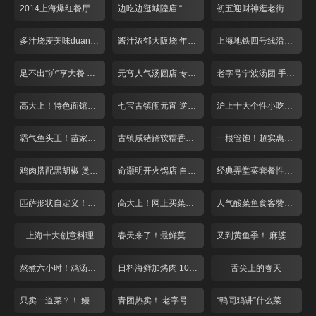
2014上海爆红餐厅盘点
边吃边逛城隍庙 “飙”汁美味吃不停
初五迎财神逛老街 习俗美食吃起来
多汁烧麦美味duang不停
酱汁浓郁大阪烧 年糕也能玩拉丝
上海地铁四号线沿路美食大搜罗
足不出“沪”享大餐 全国各地家乡菜一网打尽！
元宵人气汤圆店 专注手工十五年！
老字号宁波汤团 手工现做日销5万只！
高大上！特色面馆点菜买单全自助 葱花香菜自由选
七宝古镇闹元宵 逆天炒汤圆又辣又脆
沪上十大个性小吃老板娘盘点
霸气鱼头王！苗家生鱼头端上桌
古镇咸猪蹄软糯香人均仅需30元！
一根管饱！超实惠羊棒骨美味众人夸
鸡肉搭配黑胡椒 煲出来的好味道！
俞灏明开火锅店 自制神秘底料风味独特
经典弄堂菜套餐性价比超高白领赞不绝口
匹萨形状自定义！大白版面团萌翻天
高大上！网上买菜免费送！
人气酸菜鱼食客赞不绝口
上海十大创意料理
春天来了！最鲜莫过小河鲜！
又到黄鱼季！ 麻婆豆腐来抢戏！
熬煮六小时！鸡汤泡饭哪家强？
日料海鲜加烤肉 108元吃到爽！
舌尖上的春天
只卖一道菜？！ 鳗鱼料理不一般
青团热卖！ 老字号遇上夫妻老婆店
“鸭同鸡讲”什么菜？正宗川味麻！香！辣！