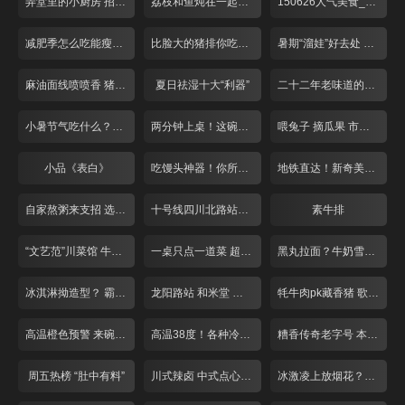
弄堂里的小厨房 招牌番茄酸辣面
荔枝和鱼炖在一起什么味道
150626人气美食_001
减肥季怎么吃能瘦下来
比脸大的猪排你吃过吗？
暑期“溜娃”好去处 亲子餐厅欢乐多
麻油面线喷喷香 猪脚龙虾做搭配
夏日祛湿十大“利器”
二十二年老味道的别样饼干
小暑节气吃什么？各类黄鳝最滋补
两分钟上桌！这碗泡饭不一般
喂兔子 摘瓜果 市区也有农家乐？
小品《表白》
吃馒头神器！你所不知道的调料混搭！
地铁直达！新奇美味！天气再热也不怕
自家熬粥来支招 选好大米配好料！
十号线四川北路站！冒菜臊子面人气旺！
素牛排
“文艺范”川菜馆 牛蛙“爱上”小仔姜
一桌只点一道菜 超大牛排似“战斧”
黑丸拉面？牛奶雪？新晋百货大暴走
冰淇淋拗造型？ 霸气大锅藏鱼头！
龙阳路站 和米堂 大虾章鱼烧
牦牛肉pk藏香猪 歌声对决赢免单！
高温橙色预警 来碗“雪”降降温！
高温38度！各种冷饮来“降温”
糟香传奇老字号 本帮大师来调味
周五热榜 “肚中有料”
川式辣卤 中式点心 打浦路站美味多！
冰激凌上放烟花？夏日解暑放大招！