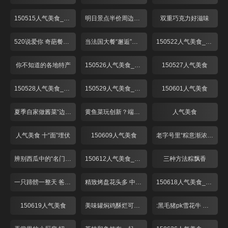
150515人气美食_001
明日景点半价周边美味享不停
双重巧克力好滋味
520说爱你 奇葩餐厅来探秘！
当法国大餐“邂逅”湖南辣椒！
150522人气美食_001
你不知道的各地特产
150526人气美食_001
150527人气美食
150528人气美食_001
150529人气美食_001
150601人气美食
夏季自家做酱菜“边角料”吃口好
黄鱼菜玩创新？端午时节最美味！
人气美食
人气美食 十“面”埋伏
150609人气美食
老字号里“粽意渐浓”牛肉八宝新品上市
辨别西瓜中的“名门望族”
150612人气美食_001
三种方法粽飘香
一只蹄髈一整天 爸爸糖蹄爱意浓
精致烤盘花头多 中药腌肉是啥味？
150618人气美食_001
150619人气美食
美味罐焖鸡酥烂可口 酒香糟味上海夏日味道
:黑毛猪pk雪花牛 烤盘上演大对决！