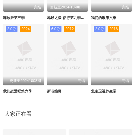
完结
更新至2024-10-08期期
完结
嗨放派第三季
地球之极·侣行第九季上篇
我们的歌第六季
2.0分
2024
6.0分
2012
2.0分
2016
更新至20241008期
完结
完结
我们恋爱吧第六季
新老娘舅
北京卫视养生堂
大家正在看