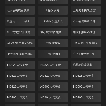
可乐话梅烧蹄髈最开胃
吃的n次方
上海夫妻挑战德国“咸猪手”
实惠店三五十元吃牛排
卡通米饭惹人爱
做火锅烧烤鱼全都不用水？
虹口龙之梦“咖喱烤鱼”
“爱心餐”鲜香酥嫩啤酒鸭
龙眼烟熏烤鸡性价比超高
猪皮配厚牛肚来烧烤
中秋创意多
盘点夏日火爆美味
胖大海甜汤原汁原味
中秋倒计时
沪上正港包点 “包”你喜欢
140821人气美食_001
140822人气美食_001
跟着韩剧吃韩餐，解锁时下最in美食“部队锅”
140826人气美食_001
140827人气美食_001
140828人气美食_001
140829人气美食_001
140901人气美食_001
140902人气美食_001
140903人气美食_001
140904人气美食_001
140905人气美食_001