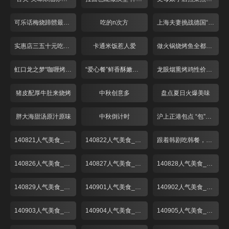
可乐话梅烧蹄髈最开胃
吃的n次方
上海夫妻挑战德国“咸猪手”
实惠店三五十元吃牛排
卡通米饭惹人爱
做火锅烧烤鱼全都不用水？
虹口龙之梦“咖喱烤鱼”
“爱心餐”鲜香酥嫩啤酒鸭
龙眼烟熏烤鸡性价比超高
猪皮配厚牛肚来烧烤
中秋创意多
盘点夏日火爆美味
胖大海甜汤原汁原味
中秋倒计时
沪上正港包点 “包”你喜欢
140821人气美食_001
140822人气美食_001
跟着韩剧吃韩餐，解锁时下最in美食“部队锅”
140826人气美食_001
140827人气美食_001
140828人气美食_001
140829人气美食_001
140901人气美食_001
140902人气美食_001
140903人气美食_001
140904人气美食_001
140905人气美食_001