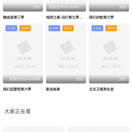
完结
更新至2024-10-08期期
完结
嗨放派第三季
地球之极·侣行第九季上篇
我们的歌第六季
2.0分
2024
6.0分
2012
2.0分
2016
更新至20241008期
完结
完结
我们恋爱吧第六季
新老娘舅
北京卫视养生堂
大家正在看