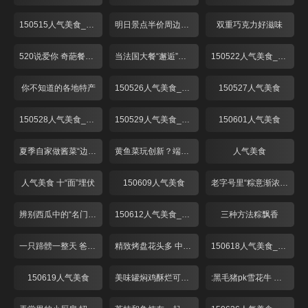
150515人气美食_001
明日景点半价周边美味享不停
双重巧克力好滋味
520说爱你 奇葩餐厅来探秘！
当法国大餐“邂逅”湖南辣椒！
150522人气美食_001
你不知道的各地特产
150526人气美食_001
150527人气美食
150528人气美食_001
150529人气美食_001
150601人气美食
夏季自家做酱菜“边角料”吃口好
黄鱼菜玩创新？端午时节最美味！
人气美食
人气美食 十“面”埋伏
150609人气美食
老字号里“粽意渐浓”牛肉八宝新品上市
辨别西瓜中的“名门望族”
150612人气美食_001
三种方法粽飘香
一只蹄髈一整天 爸爸糖蹄爱意浓
精致烤盘花头多 中药腌肉是啥味？
150618人气美食_001
150619人气美食
美味罐焖鸡酥烂可口 酒香糟味上海夏日味道
:黑毛猪pk雪花牛 烤盘上演大对决！