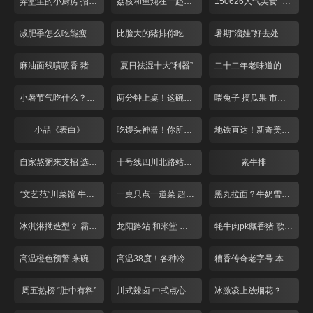
弄堂里的小厨房 招牌番茄酸辣面
荔枝和鱼炖在一起什么味道
150626人气美食_001
减肥季怎么吃能瘦下来
比脸大的猪排你吃过吗？
暑期“溜娃”好去处 亲子餐厅欢乐多
麻油面线喷喷香 猪脚龙虾做搭配
夏日祛湿十大“利器”
二十二年老味道的别样饼干
小暑节气吃什么？各类黄鳝最滋补
两分钟上桌！这碗泡饭不一般
喂兔子 摘瓜果 市区也有农家乐？
小品《表白》
吃馒头神器！你所不知道的调料混搭！
地铁直达！新奇美味！天气再热也不怕
自家熬粥来支招 选好大米配好料！
十号线四川北路站！冒菜臊子面人气旺！
素牛排
“文艺范”川菜馆 牛蛙“爱上”小仔姜
一桌只点一道菜 超大牛排似“战斧”
黑丸拉面？牛奶雪？新晋百货大暴走
冰淇淋拗造型？ 霸气大锅藏鱼头！
龙阳路站 和米堂 大虾章鱼烧
牦牛肉pk藏香猪 歌声对决赢免单！
高温橙色预警 来碗“雪”降降温！
高温38度！各种冷饮来“降温”
糟香传奇老字号 本帮大师来调味
周五热榜 “肚中有料”
川式辣卤 中式点心 打浦路站美味多！
冰激凌上放烟花？夏日解暑放大招！