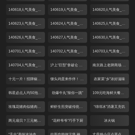
140618人气美食_001
140619人气美食_001
140620人气美食_001
140623人气美食_001
140624人气美食_001
140625人气美食_001
140626人气美食_001
140627人气美食_001
140630人气美食_001
140701人气美食_001
140702人气美食_001
140703人气美食_001
140704人气美食_001
沪上“巨型”拿破仑 人气高涨价不高！
南京路上老牌商场 美食广场折扣多！
十元一片！招牌椒盐炸猪手
馒头鸡蛋来作伴！ 经典红烧肉只卖28？
农家菜“乡”浓好滋味
韩星必点人均50泡菜锅
劲爆牛丸“辣你一跳”
109元吃海鲜大餐物超所值
玫瑰花猪肉似猪肉又似牛肉
鲜虾生煎突破传统味道鲜美
“绵绵冰”消暑又充饥
两元扇贝？三元鲍鱼？68元吃野生梭子蟹？！
“花样爷爷”巧手下厨
冰火锅
“舌尖”美味浓油赤酱五味鸭
拉面也能做汉堡 神奇面条“拿”着吃
丈母娘小店点菜点半份