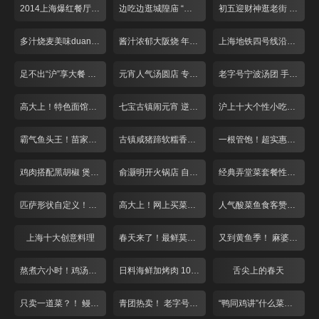
2014上海爆红餐厅盘点
边吃边逛城隍庙 “飙”汁美味吃不停
初五迎财神逛老街 习俗美食吃起来
多汁烧麦美味duang不停
酱汁浓郁大阪烧 年糕也能玩拉丝
上海地铁四号线沿路美食大搜罗
足不出“沪”享大餐 全国各地家乡菜一网打尽！
元宵人气汤圆店 专注手工十五年！
老字号宁波汤团 手工现做日销5万只！
高大上！特色面馆点菜买单全自助 葱花香菜自由选
七宝古镇闹元宵 逆天炒汤圆又辣又脆
沪上十大个性小吃老板娘盘点
霸气鱼头王！苗家生鱼头端上桌
古镇咸猪蹄软糯香人均仅需30元！
一根管饱！超实惠羊棒骨美味众人夸
鸡肉搭配黑胡椒 煲出来的好味道！
俞灏明开火锅店 自制神秘底料风味独特
经典弄堂菜套餐性价比超高白领赞不绝口
匹萨形状自定义！大白版面团萌翻天
高大上！网上买菜免费送！
人气酸菜鱼食客赞不绝口
上海十大创意料理
春天来了！最鲜莫过小河鲜！
又到黄鱼季！ 麻婆豆腐来抢戏！
熬煮六小时！鸡汤泡饭哪家强？
日料海鲜加烤肉 108元吃到爽！
舌尖上的春天
只卖一道菜？！ 鳗鱼料理不一般
青团热卖！ 老字号遇上夫妻老婆店
“鸭同鸡讲”什么菜？正宗川味麻！香！辣！