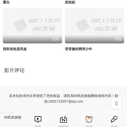
重生
抓娃娃
完结
完结
我和老爸是同桌
背背篓的网球少年
影片评论
若本站收录的文章侵犯了您的权益，请联系k8凯发旗舰删除侵权内容！邮
箱:
3305733057@qq.com
网站地图
k8凯发旗舰