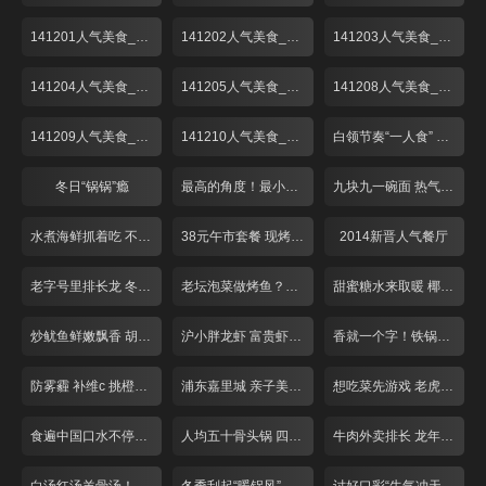
141201人气美食_001
141202人气美食_001
141203人气美食_001
141204人气美食_001
141205人气美食_001
141208人气美食_001
141209人气美食_001
141210人气美食_001
白领节奏“一人食” 荤素搭配翻花样！
冬日“锅锅”瘾
最高的角度！最小的空间！这个餐厅不简单
九块九一碗面 热气腾腾香辣酥
水煮海鲜抓着吃 不装淑女做“汉子”
38元午市套餐 现烤匹萨对折卖
2014新晋人气餐厅
老字号里排长龙 冬至吃碗“暖汤圆”！
老坛泡菜做烤鱼？重庆奶奶好手艺
甜蜜糖水来取暖 椰皇用来煮汤圆？
炒鱿鱼鲜嫩飘香 胡椒饼芝士爆浆
沪小胖龙虾 富贵虾 适合夜宵聚会
香就一个字！铁锅烧制锅巴饭！
防雾霾 补维c 挑橙吃橘有窍门！
浦东嘉里城 亲子美味好去处！
想吃菜先游戏 老虎棒子鸡！
食遍中国口水不停！带你领略各省经典菜品
人均五十骨头锅 四根大骨配菜多！
牛肉外卖排长 龙年味冷菜摆一盘