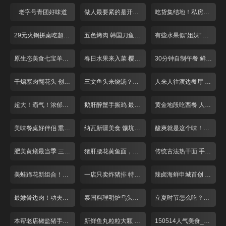
老字号青团好味道
做人最要紧的是开心面馆 泡椒鸡杂面
吃货集结地！私房川菜探营记
29元火锅拼桌吃超实惠！
五色烤肉 韩国刀鱼 刮起思密达旋风！
有些水果似“姐妹” 让你傻傻分不清楚
原生态美食七宝羊肉串
春日水果来入菜 樱桃咕咾肉最香浓
30分钟自制午餐 鲜虾天妇罗红豆饭
干煸塞肉翻花头 创意手法烧豆腐
三文鱼头来烧汤？胡椒调味更是鲜！
人来人往渡边餐厅 超大炸猪排
超大！霸气！浓郁海鲜饭任性吃！
鹅肝醉蟹手撕鸡 最是浓郁酒香菜！
黄金地段吃西餐 人均24元亲民价
美味餐桌好伴侣 熏鱼小店人气爆棚！
纳瓦新疆美食 馕坑焖羊腿 限量50份
酸爽就是这个味！巧用猪蹄做酸汤
肥美黄鳝最当季 三种吃法来尝鲜！
猪肝腰花黄鱼面，本帮面条滋味浓
传统古法热干面 手工芝麻酱香稠醇
美蛙蹄花新组合！肉质嫩鲜味足
一店只卖炸猪排 特制酱料令人回味
辣卤海鲜申城首创 酱汁入味回味无穷
最嫩骨边肉！功夫牛排汁水多
泰国料理明炉乌头鱼最招牌
立夏时节怎么吃？籽虾黄鳝最滋补
本帮老店椒盐猪手10元一片德国进口
新鲜鱼丸粒粒大颗 久煮不烂
150514人气美食_001