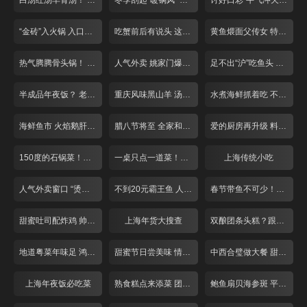
白汤红汤羊骨汤！ “羊气”十足来补身！
冬季刮起“暖锅风” 掀起你的“盖头”来
讨好口彩“牛气冲天”! 张飞牛肉面
“金砖”入火锅 入口就是鲜香辣
吃蟹前后有说头 这些道理你懂吗？
黄鱼煨面父传女 特色小笼人气旺
热气腾腾骨头锅！ 人均40就管饱！
人气外卖 姚家门爆鱼付记鲜丸
足不出“沪”吃鱼头 冬季滋补第一汤！
半成品年夜饭？ 老牌饭店提前探！
重庆风味黑山羊 汤锅干煸总相宜
水煮海鲜抓着吃 不装淑女做“汉子”
海鲜鱼市 火焰鹅肝牛排
腊八节将至 全家和美一碗粥
爱的厨房再升级 料理现场来求婚！
150度的石锅菜！这个冬天不怕冷！
一桌只点一道菜！巨无霸牛排似“斧头”
上海传统小吃
人气外卖窗口 “烫手美食”买回家！
不到20元霸王鱼 人均50一锅两吃！
春节带鱼不可少！糟香风干自家做
甜蜜吐司配炸鸡 帅哥老板亲手做！
上海年货大搜查
双酿团条头糕？跟上海阿姨学糕团！
地道粤菜年味足 鸿运当头好口彩
甜蜜节日尝美味 情人节前攻略多
中西合璧做大餐 甜蜜度过情人节！
上海年夜饭必吃菜
熟食糕点来添菜 团团圆圆庆新年
鲍鱼扇贝海参斑 平价海鲜吃过瘾！