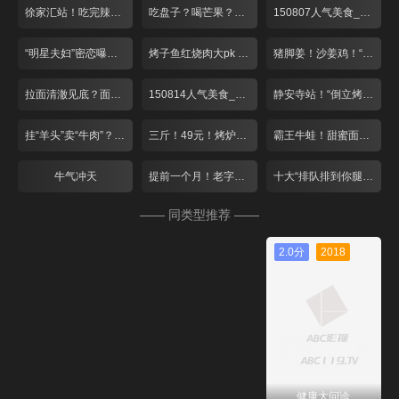
徐家汇站！吃完辣的 来点冰的
吃盘子？喝芒果？夏日里的小清新！
150807人气美食_001
“明星夫妇”密恋曝光？绝妙搭配酸爽一夏！
烤子鱼红烧肉大pk 爆笑游戏赢免单！
猪脚姜！沙姜鸡！“空调病”驱寒气
拉面清澈见底？面包比头大？
150814人气美食_001
静安寺站！“倒立烤鱼”遇上猫咪蛋糕
挂“羊头”卖“牛肉”？双层火锅大对决！
三斤！49元！烤炉“蹦”出大牛蛙
霸王牛蛙！甜蜜面包！这个七夕去张江！
牛气冲天
提前一个月！老字号月饼排队忙
十大“排队排到你腿软”餐厅
—— 同类型推荐 ——
2.0分
2018
健康大问诊