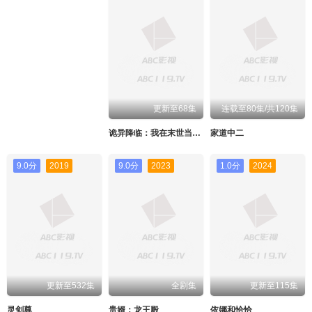
更新至68集
连载至80集/共120集
诡异降临：我在末世当大佬·动态漫
家道中二
9.0分
2019
9.0分
2023
1.0分
2024
更新至532集
全剧集
更新至115集
灵剑尊
贵婿：龙王殿
依娜和恰恰