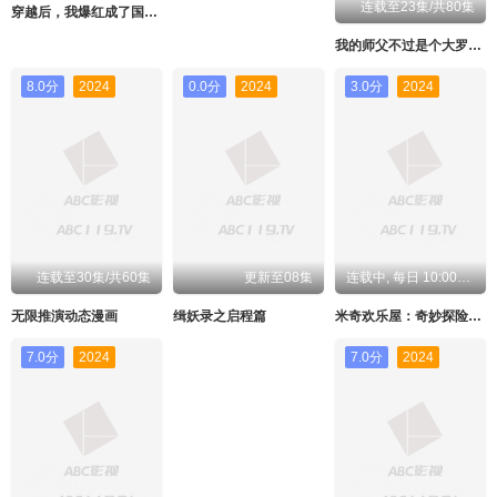
连载至23集/共80集
穿越后，我爆红成了国民闺女动态漫画
我的师父不过是个大罗金仙动态漫画
8.0分
2024
0.0分
2024
3.0分
2024
连载至30集/共60集
更新至08集
连载中, 每日 10:00更新
无限推演动态漫画
缉妖录之启程篇
米奇欢乐屋：奇妙探险家中文配音
7.0分
2024
7.0分
2024