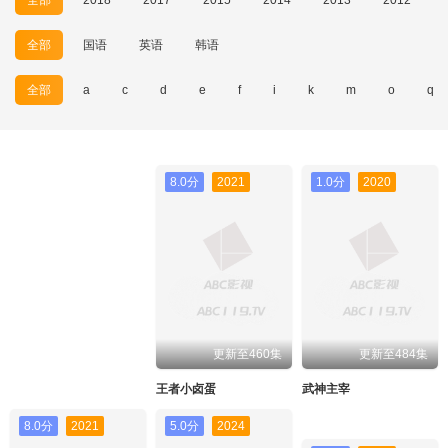
全部
国语
英语
韩语
全部
a
c
d
e
f
i
k
m
o
q
8.0分
2021
1.0分
2020
更新至460集
更新至484集
王者小卤蛋
武神主宰
8.0分
2021
5.0分
2024