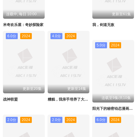
连载中, 每日 10:00更新
更新至61集
米奇欢乐屋：奇妙探险家
我，剑道无敌
6.0分
2024
4.0分
2024
5.0分
2024
更新至20集
更新至14集
连载至9集/共10集
战神联盟
糟糕，我亲手培养了大反派！
阳光下的秘密动态漫画第一季
2.0分
2024
2.0分
2024
6.0分
2024