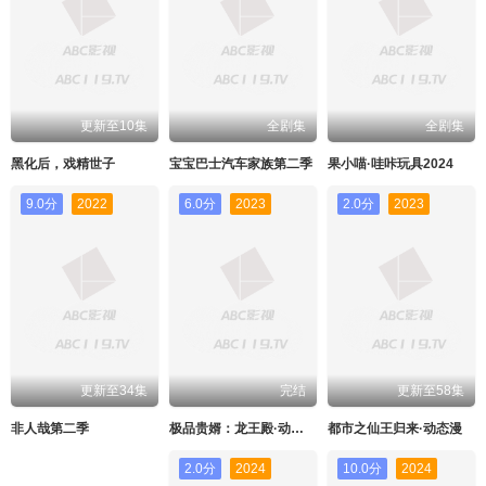
更新至10集
全剧集
全剧集
黑化后，戏精世子
宝宝巴士汽车家族第二季
果小喵·哇咔玩具2024
9.0分
2022
6.0分
2023
2.0分
2023
更新至34集
完结
更新至58集
非人哉第二季
极品贵婿：龙王殿·动态漫
都市之仙王归来·动态漫
2.0分
2024
10.0分
2024