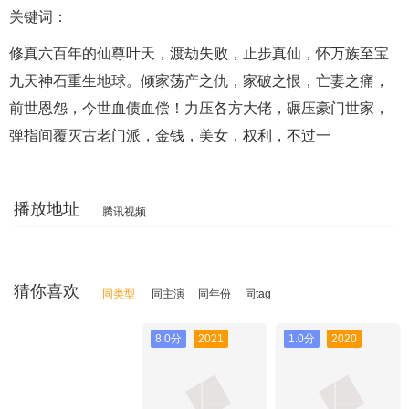
关键词：
修真六百年的仙尊叶天，渡劫失败，止步真仙，怀万族至宝
九天神石重生地球。倾家荡产之仇，家破之恨，亡妻之痛，
前世恩怨，今世血债血偿！力压各方大佬，碾压豪门世家，
弹指间覆灭古老门派，金钱，美女，权利，不过一
播放地址
腾讯视频
猜你喜欢
同类型
同主演
同年份
同tag
8.0分
2021
1.0分
2020