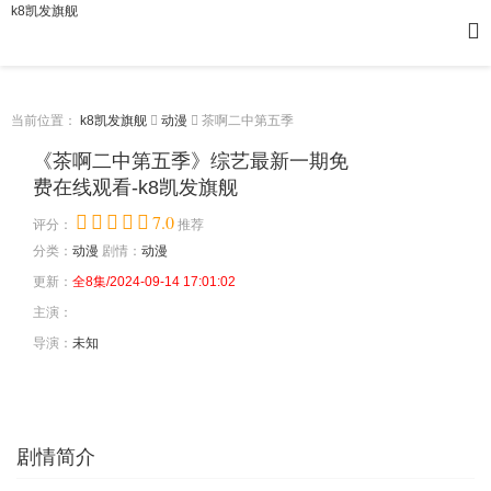
k8凯发旗舰
当前位置：
k8凯发旗舰
动漫
茶啊二中第五季
《茶啊二中第五季》综艺最新一期免
费在线观看-k8凯发旗舰
7.0
评分：
推荐
分类：
动漫
剧情：
动漫
更新：
全8集/2024-09-14 17:01:02
主演：
导演：
未知
剧情简介