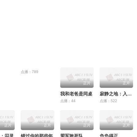
点播：789
正片
正片
我和老爸是同桌
寂静之地：入侵日
点播：44
点播：522
正片
正片
正片
正片
：囚灵
错过你的那些年
盟军敢死队
负负得正