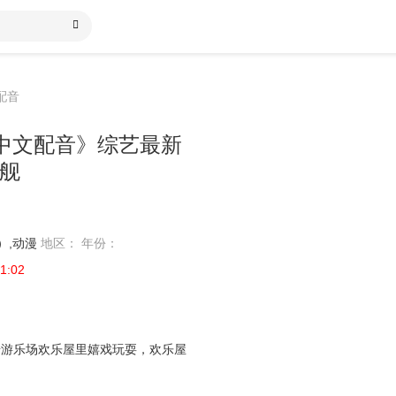
配音
中文配音》综艺最新
旗舰
站）,动漫
地区：
年份：
1:02
奇游乐场欢乐屋里嬉戏玩耍，欢乐屋