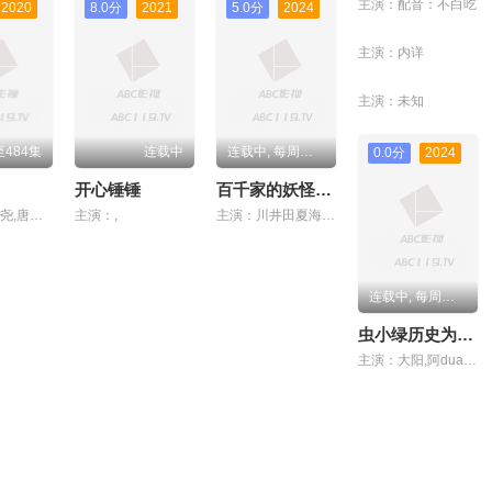
主演：配音：不白吃
2020
8.0分
2021
5.0分
2024
主演：内详
主演：未知
484集
连载中
连载中, 每周二 20:00更新
0.0分
2024
开心锤锤
百千家的妖怪王子
主演：许子尧,唐泽宗,陈帅,崔志昂,程振坤
主演：,
主演：川井田夏海,大冢刚央,立花慎之介,小野友树,八代拓,羽多野涉
连载中, 每周五更新
虫小绿历史为什么之生活篇
主演：大阳,阿duang