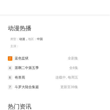
动漫热播
类型：
动漫，
地区：
中国
主演：
蓝色监狱
全剧集
2
茶啊二中第五季
全8集
4
有兽焉
连载中, 每周五
6
斗罗大陆合集篇
更新至39集
7
热门资讯