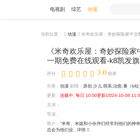
电视剧
综艺
动漫
当前位置：
动漫
米奇欢乐屋：奇妙探险家中文
《米奇欢乐屋：奇妙探险家
一期免费在线观看-k8凯发
3.0
评分：
较差
分类：
动漫
剧情：
原创,少儿,萌系,治愈,番（b
更新：
连载中, 每日 10:00更新/2024-10-08 11:0
主演：
导演：
简介：
"米奇、米妮和小伙伴们经常到他们的神
总会为他们设...
详情