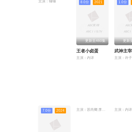
主演：锤锤
8.0分
2021
1.0分
更新至460集
更新至
王者小卤蛋
武神主宰
主演：内详
主演：苏尚卿,李诗萌,赵爽,郭浩然,乔诗语,陈张太康
主演：内详
7.0分
2024