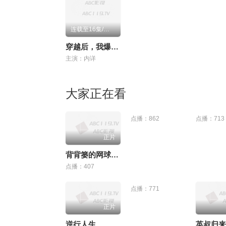
连载至16集/共100集
穿越后，我爆红成了国民闺女动态漫画
主演：内详
大家正在看
点播：862
点播：713
正片
背背篓的网球少年
点播：407
点播：771
正片
逆行人生
英叔归来