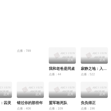
点播：789
正片
正片
我和老爸是同桌
寂静之地：入侵日
点播：44
点播：522
正片
正片
正片
正片
：囚灵
错过你的那些年
盟军敢死队
负负得正
点播：406
点播：109
点播：196