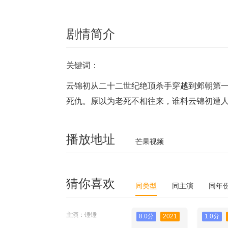
剧情简介
关键词：
云锦初从二十二世纪绝顶杀手穿越到邺朝第
死仇。原以为老死不相往来，谁料云锦初遭
播放地址
芒果视频
猜你喜欢
同类型
同主演
同年
主演：锤锤
8.0分
2021
1.0分