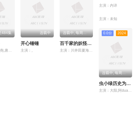
主演：内详
主演：未知
484集
连载中
连载中, 每周二 20:00更新
0.0分
2024
开心锤锤
百千家的妖怪王子
主演：许子尧,唐泽宗,陈帅,崔志昂,程振坤
主演：,
主演：川井田夏海,大冢刚央,立花慎之介,小野友树,八代拓,羽多野涉
连载中, 每周五更新
虫小绿历史为什么之生活篇
主演：大阳,阿duang