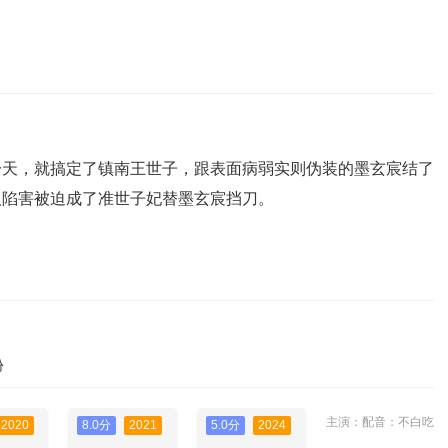
一天，就搞定了镇南王世子，跟表面病弱实则伪装的墨玄宸结了
人陷害被迫成了准世子妃替墨玄宸挡刀。
份
主演：配音：不白吃
2020
8.0分
2021
5.0分
2024