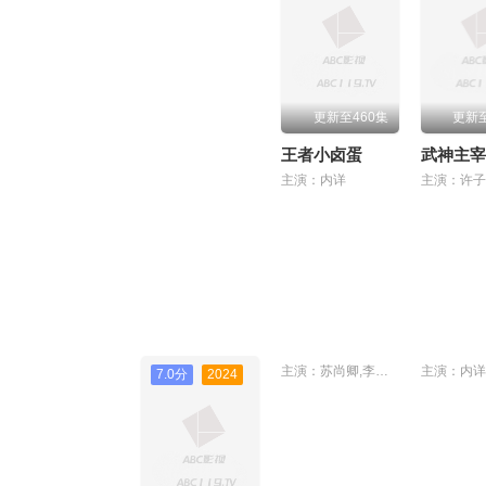
更新至460集
更新至
王者小卤蛋
武神主宰
主演：内详
主演：苏尚卿,李诗萌,赵爽,郭浩然,乔诗语,陈张太康
主演：内详
7.0分
2024