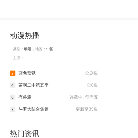
动漫热播
类型：
动漫，
地区：
中国
主演：
蓝色监狱
全剧集
2
茶啊二中第五季
全8集
4
有兽焉
连载中, 每周五
6
斗罗大陆合集篇
更新至39集
7
热门资讯