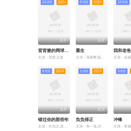
10.0分
2024
0.0分
2024
10.0分
正片
正片
背背篓的网球少年
重生
我和老爸
主演：范雷,王发
主演：张家辉,阮经天
6.0分
2024
1.0分
2024
3.0分
正片
正片
错过你的那些年
负负得正
冲锋
主演：许光汉,清原果耶,道枝骏佑
主演：朱一龙,邱天（小）,蒋奇明