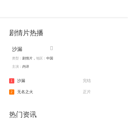
剧情片热播
沙漏
类型：
剧情片，
地区：
中国
主演：
内详
沙漏
完结
1
无名之火
正片
2
热门资讯