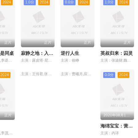
2024
1.0分
2024
0.0分
2024
1.0分
2024
正片
正片
正片
正片
是同桌
寂静之地：入侵日
逆行人生
英叔归来：囚灵
主演：吴迪,李丞峰,张光北,侯勇,祝延平,胡然,刘梓妍,吴双,杨棽,王永权,韩铠伊,黄中林
主演：露皮塔·尼永奥,约瑟夫·奎恩,杰曼·翰苏
主演：徐峥
主演：张迪财,魏璐,秦阳明
主演：王传君,张钧甯,吴镇宇
主演：曹曦月,应昊茗,罗立群
2024
0.0分
2024
正片
2020年08月14日上映
海绵宝宝：营救大冒险
主演：李感,李茂,贾宏伟
主演：内详