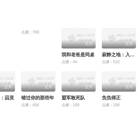
点播：789
正片
正片
我和老爸是同桌
寂静之地：入侵日
点播：44
点播：522
正片
正片
正片
正片
：囚灵
错过你的那些年
盟军敢死队
负负得正
点播：406
点播：109
点播：196