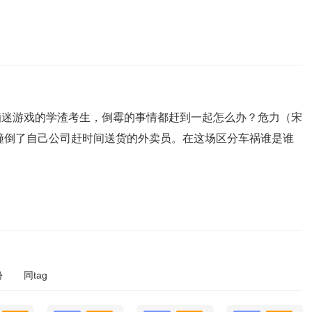
痴迷游戏的学渣考生，倒霉的事情都赶到一起怎么办？危力（宋
撞倒了自己公司赶时间送货的外卖员。在这场区分车祸谁是谁
份
同tag