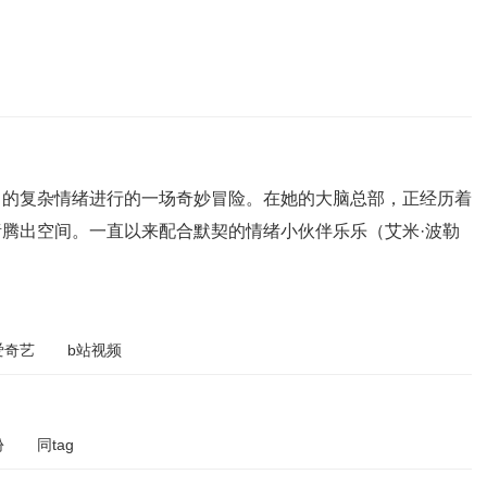
中的复杂情绪进行的一场奇妙冒险。在她的大脑总部，正经历着
腾出空间。一直以来配合默契的情绪小伙伴乐乐（艾米·波勒
爱奇艺
b站视频
份
同tag