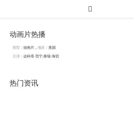
动画片热播
类型：
动画片，
地区：
美国
主演：
达科塔·范宁,泰瑞·海切
热门资讯