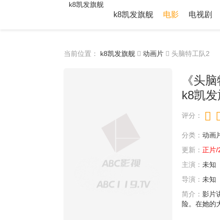
k8凯发旗舰
k8凯发旗舰
电影
电视剧
当前位置：
k8凯发旗舰
动画片
头脑特工队2
《头脑
k8凯
评分：
分类：
动画
更新：
正片/2
主演：
未知
导演：
未知
简介：
影片
险。在她的大脑