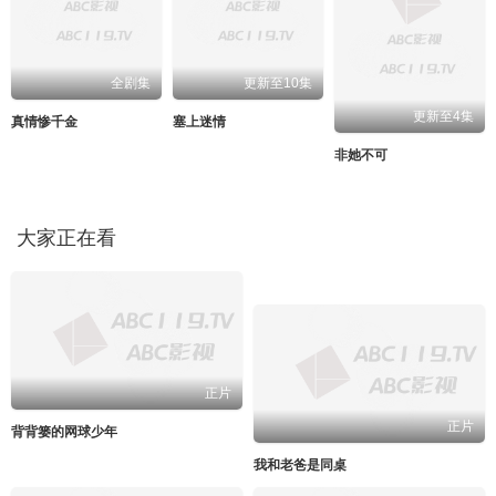
全剧集
更新至10集
更新至4集
真情惨千金
塞上迷情
非她不可
大家正在看
正片
正片
背背篓的网球少年
我和老爸是同桌