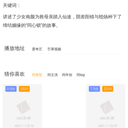
关键词：
讲述了少女南颜为救母亲踏入仙途，阴差阳错与嵇炀种下了
缔结姻缘的“同心锁”的故事。
播放地址
爱奇艺
芒果视频
猜你喜欢
同类型
同主演
同年份
同tag
0.0分
2024
7.5分
2024