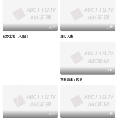
正片
正片
寂静之地：入侵日
逆行人生
正片
英叔归来：囚灵
正片
正片