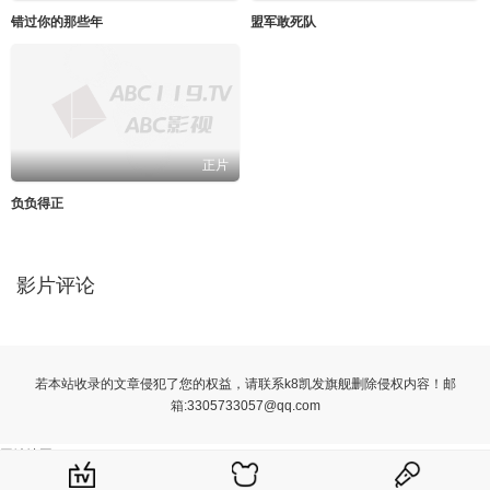
错过你的那些年
盟军敢死队
正片
负负得正
影片评论
若本站收录的文章侵犯了您的权益，请联系k8凯发旗舰删除侵权内容！邮
箱:
3305733057@qq.com
网站地图