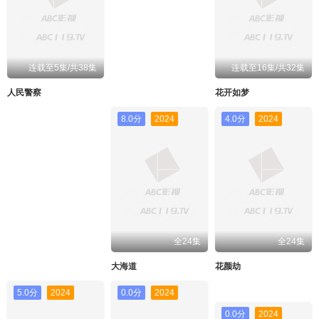
连载至5集/共38集
连载至16集/共32集
人民警察
花开如梦
8.0分
2024
4.0分
2024
全24集
全24集
大海道
花颜劫
5.0分
2024
0.0分
2024
0.0分
2024